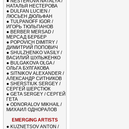
●
NESTEROVA NATALYA /
НАТАЛЬЯ НЕСТЕРОВА
●
DULFAN LUCIEN /
ЛЮСЬЕН ДЮЛЬФАН
●
TULPANOFF IGOR /
ИГОРЬ ТЮЛЬПАНОВ
●
BERBER MERSAD /
МЕРСАД БЕРБЕР
●
POPOVICH DIMITRY /
ДИМИТРИЙ ПОПОВИЧ
●
SHULZHENKO VASILY /
ВАСИЛИЙ ШУЛЬЖЕНКО
●
BULGAKOVA OLGA /
ОЛЬГА БУЛГАКОВА
●
SITNIKOV ALEXANDER /
АЛЕКСАНДР СИТНИКОВ
●
SHERSTIUK SERGEY /
СЕРГЕЙ ШЕРСТЮК
●
GETA SERGEY / СЕРГЕЙ
ГЕТА
●
ODNORALOV MIKHAIL /
МИХАИЛ ОДНОРАЛОВ
EMERGING ARTISTS
●
KUZNETSOV ANTON /