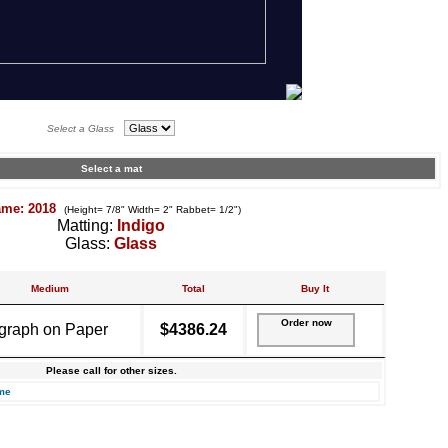
Select a Glass
Select a mat
ame: 2018
(Height= 7/8" Width= 2" Rabbet= 1/2")
Matting:
Indigo
Glass:
Glass
Medium
Total
Buy It
Order now
graph on Paper
$4386.24
Please call for other sizes.
me