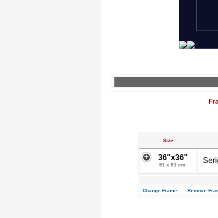
Fr
Size
36"x36"
Seri
91 x 91 cm.
Change Frame
Remove Fra