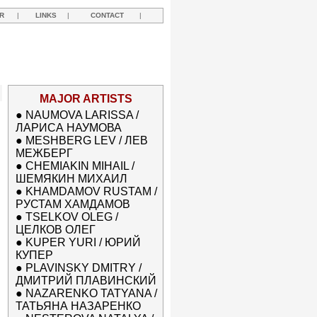
R
|
LINKS
|
CONTACT
|
MAJOR ARTISTS
●
NAUMOVA LARISSA /
ЛАРИСА НАУМОВА
●
MESHBERG LEV / ЛЕВ
МЕЖБЕРГ
●
CHEMIAKIN MIHAIL /
ШЕМЯКИН МИХАИЛ
●
KHAMDAMOV RUSTAM /
РУСТАМ ХАМДАМОВ
●
TSELKOV OLEG /
ЦЕЛКОВ ОЛЕГ
●
KUPER YURI / ЮРИЙ
КУПЕР
●
PLAVINSKY DMITRY /
ДМИТРИЙ ПЛАВИНСКИЙ
●
NAZARENKO TATYANA /
ТАТЬЯНА НАЗАРЕНКО