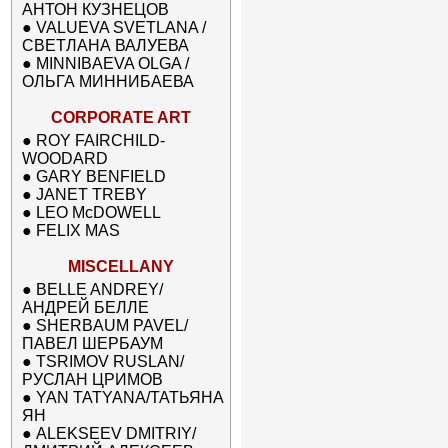
АНТОН КУЗНЕЦОВ
●
VALUEVA SVETLANA /
СВЕТЛАНА ВАЛУЕВА
●
MINNIBAEVA OLGA /
ОЛЬГА МИННИБАЕВА
CORPORATE ART
●
ROY FAIRCHILD-
WOODARD
●
GARY BENFIELD
●
JANET TREBY
●
LEO McDOWELL
●
FELIX MAS
MISCELLANY
●
BELLE ANDREY/
АНДРЕЙ БЕЛЛЕ
●
SHERBAUM PAVEL/
ПАВЕЛ ШЕРБАУМ
●
TSRIMOV RUSLAN/
РУСЛАН ЦРИМОВ
●
YAN TATYANA/ТАТЬЯНА
ЯН
●
ALEKSEEV DMITRIY/