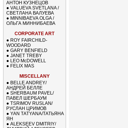
АНТОН КУЗНЕЦОВ
●
VALUEVA SVETLANA /
СВЕТЛАНА ВАЛУЕВА
●
MINNIBAEVA OLGA /
ОЛЬГА МИННИБАЕВА
CORPORATE ART
●
ROY FAIRCHILD-
WOODARD
●
GARY BENFIELD
●
JANET TREBY
●
LEO McDOWELL
●
FELIX MAS
MISCELLANY
●
BELLE ANDREY/
АНДРЕЙ БЕЛЛЕ
●
SHERBAUM PAVEL/
ПАВЕЛ ШЕРБАУМ
●
TSRIMOV RUSLAN/
РУСЛАН ЦРИМОВ
●
YAN TATYANA/ТАТЬЯНА
ЯН
●
ALEKSEEV DMITRIY/