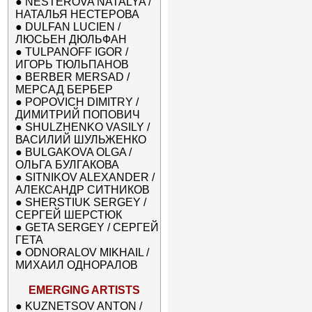
●
NESTEROVA NATALYA /
НАТАЛЬЯ НЕСТЕРОВА
●
DULFAN LUCIEN /
ЛЮСЬЕН ДЮЛЬФАН
●
TULPANOFF IGOR /
ИГОРЬ ТЮЛЬПАНОВ
●
BERBER MERSAD /
МЕРСАД БЕРБЕР
●
POPOVICH DIMITRY /
ДИМИТРИЙ ПОПОВИЧ
●
SHULZHENKO VASILY /
ВАСИЛИЙ ШУЛЬЖЕНКО
●
BULGAKOVA OLGA /
ОЛЬГА БУЛГАКОВА
●
SITNIKOV ALEXANDER /
АЛЕКСАНДР СИТНИКОВ
●
SHERSTIUK SERGEY /
СЕРГЕЙ ШЕРСТЮК
●
GETA SERGEY / СЕРГЕЙ
ГЕТА
●
ODNORALOV MIKHAIL /
МИХАИЛ ОДНОРАЛОВ
EMERGING ARTISTS
●
KUZNETSOV ANTON /