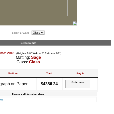
Select a Glass
Select a mat
ame: 2018
(Height= 7/8" Width= 2" Rabbet= 1/2")
Matting:
Sage
Glass:
Glass
Medium
Total
Buy It
Order now
graph on Paper
$4386.24
Please call for other sizes.
me