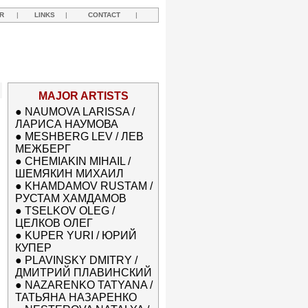
R
|
LINKS
|
CONTACT
|
MAJOR ARTISTS
●
NAUMOVA LARISSA /
ЛАРИСА НАУМОВА
●
MESHBERG LEV / ЛЕВ
МЕЖБЕРГ
●
CHEMIAKIN MIHAIL /
ШЕМЯКИН МИХАИЛ
●
KHAMDAMOV RUSTAM /
РУСТАМ ХАМДАМОВ
●
TSELKOV OLEG /
ЦЕЛКОВ ОЛЕГ
●
KUPER YURI / ЮРИЙ
КУПЕР
●
PLAVINSKY DMITRY /
ДМИТРИЙ ПЛАВИНСКИЙ
●
NAZARENKO TATYANA /
ТАТЬЯНА НАЗАРЕНКО