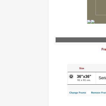
Fr
Size
36"x36"
Seri
91 x 91 cm.
Change Frame
Remove Fra