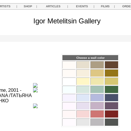
RTISTS
|
SHOP
|
ARTICLES
|
EVENTS
|
FILMS
|
ORDE
Igor Metelitsin Gallery
Choose a wall color