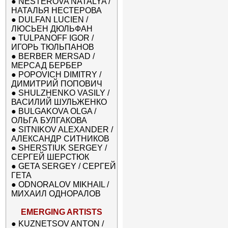
●
NESTEROVA NATALYA /
НАТАЛЬЯ НЕСТЕРОВА
●
DULFAN LUCIEN /
ЛЮСЬЕН ДЮЛЬФАН
●
TULPANOFF IGOR /
ИГОРЬ ТЮЛЬПАНОВ
●
BERBER MERSAD /
МЕРСАД БЕРБЕР
●
POPOVICH DIMITRY /
ДИМИТРИЙ ПОПОВИЧ
●
SHULZHENKO VASILY /
ВАСИЛИЙ ШУЛЬЖЕНКО
●
BULGAKOVA OLGA /
ОЛЬГА БУЛГАКОВА
●
SITNIKOV ALEXANDER /
АЛЕКСАНДР СИТНИКОВ
●
SHERSTIUK SERGEY /
СЕРГЕЙ ШЕРСТЮК
●
GETA SERGEY / СЕРГЕЙ
ГЕТА
●
ODNORALOV MIKHAIL /
МИХАИЛ ОДНОРАЛОВ
EMERGING ARTISTS
●
KUZNETSOV ANTON /