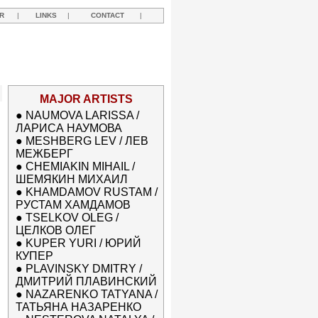
R
|
LINKS
|
CONTACT
|
MAJOR ARTISTS
●
NAUMOVA LARISSA /
ЛАРИСА НАУМОВА
●
MESHBERG LEV / ЛЕВ
МЕЖБЕРГ
●
CHEMIAKIN MIHAIL /
ШЕМЯКИН МИХАИЛ
●
KHAMDAMOV RUSTAM /
РУСТАМ ХАМДАМОВ
●
TSELKOV OLEG /
ЦЕЛКОВ ОЛЕГ
●
KUPER YURI / ЮРИЙ
КУПЕР
●
PLAVINSKY DMITRY /
ДМИТРИЙ ПЛАВИНСКИЙ
●
NAZARENKO TATYANA /
ТАТЬЯНА НАЗАРЕНКО