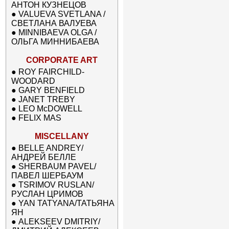
АНТОН КУЗНЕЦОВ
●
VALUEVA SVETLANA /
СВЕТЛАНА ВАЛУЕВА
●
MINNIBAEVA OLGA /
ОЛЬГА МИННИБАЕВА
CORPORATE ART
●
ROY FAIRCHILD-
WOODARD
●
GARY BENFIELD
●
JANET TREBY
●
LEO McDOWELL
●
FELIX MAS
MISCELLANY
●
BELLE ANDREY/
АНДРЕЙ БЕЛЛЕ
●
SHERBAUM PAVEL/
ПАВЕЛ ШЕРБАУМ
●
TSRIMOV RUSLAN/
РУСЛАН ЦРИМОВ
●
YAN TATYANA/ТАТЬЯНА
ЯН
●
ALEKSEEV DMITRIY/