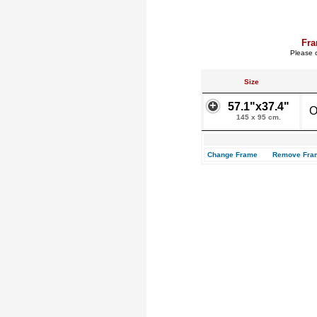
Fra
Please c
Size
57.1"x37.4"
O
145 x 95 cm.
Change Frame
Remove Fra