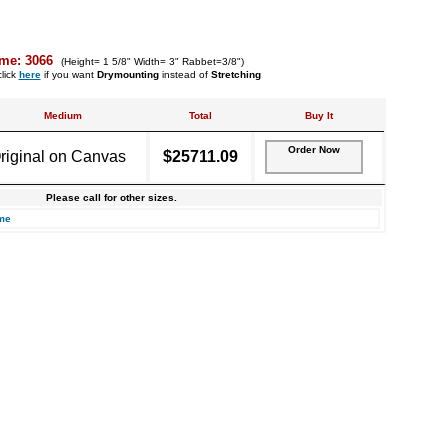
me: 3066
(Height= 1 5/8" Width= 3" Rabbet=3/8")
lick
here
if you want
Drymounting
instead of
Stretching
Medium
Total
Buy It
Order Now
riginal on Canvas
$25711.09
Please call for other sizes.
me