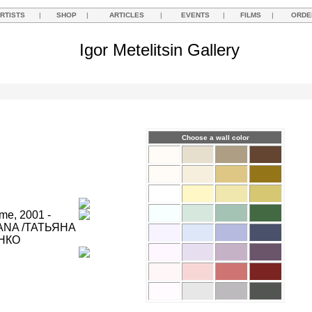
RTISTS
|
SHOP
|
ARTICLES
|
EVENTS
|
FILMS
|
ORDE
Igor Metelitsin Gallery
Choose a wall color