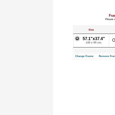
Fra
Please c
Size
57.1"x37.4"
O
145 x 95 cm.
Change Frame
Remove Fra