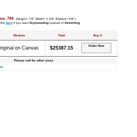
me: 794
(Height= 7/8" Width= 2 3/8" Rabbet= 5/8")
lick
here
if you want
Drymounting
instead of
Stretching
Medium
Total
Buy It
Order Now
riginal on Canvas
$25387.15
Please call for other sizes.
me