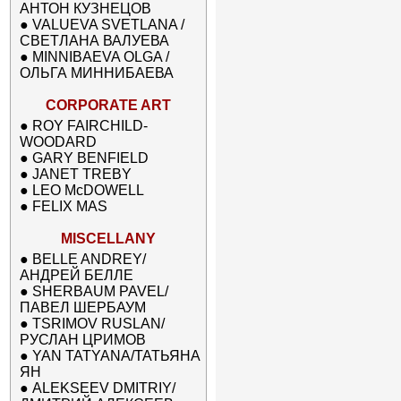
АНТОН КУЗНЕЦОВ
●
VALUEVA SVETLANA /
СВЕТЛАНА ВАЛУЕВА
●
MINNIBAEVA OLGA /
ОЛЬГА МИННИБАЕВА
CORPORATE ART
●
ROY FAIRCHILD-
WOODARD
●
GARY BENFIELD
●
JANET TREBY
●
LEO McDOWELL
●
FELIX MAS
MISCELLANY
●
BELLE ANDREY/
АНДРЕЙ БЕЛЛЕ
●
SHERBAUM PAVEL/
ПАВЕЛ ШЕРБАУМ
●
TSRIMOV RUSLAN/
РУСЛАН ЦРИМОВ
●
YAN TATYANA/ТАТЬЯНА
ЯН
●
ALEKSEEV DMITRIY/