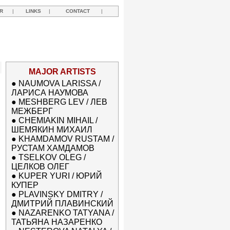
R
|
LINKS
|
CONTACT
|
MAJOR ARTISTS
●
NAUMOVA LARISSA /
ЛАРИСА НАУМОВА
●
MESHBERG LEV / ЛЕВ
МЕЖБЕРГ
●
CHEMIAKIN MIHAIL /
ШЕМЯКИН МИХАИЛ
●
KHAMDAMOV RUSTAM /
РУСТАМ ХАМДАМОВ
●
TSELKOV OLEG /
ЦЕЛКОВ ОЛЕГ
●
KUPER YURI / ЮРИЙ
КУПЕР
●
PLAVINSKY DMITRY /
ДМИТРИЙ ПЛАВИНСКИЙ
●
NAZARENKO TATYANA /
ТАТЬЯНА НАЗАРЕНКО