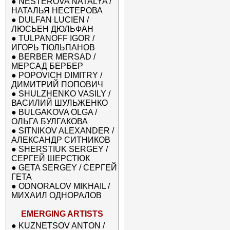
●
NESTEROVA NATALYA /
НАТАЛЬЯ НЕСТЕРОВА
●
DULFAN LUCIEN /
ЛЮСЬЕН ДЮЛЬФАН
●
TULPANOFF IGOR /
ИГОРЬ ТЮЛЬПАНОВ
●
BERBER MERSAD /
МЕРСАД БЕРБЕР
●
POPOVICH DIMITRY /
ДИМИТРИЙ ПОПОВИЧ
●
SHULZHENKO VASILY /
ВАСИЛИЙ ШУЛЬЖЕНКО
●
BULGAKOVA OLGA /
ОЛЬГА БУЛГАКОВА
●
SITNIKOV ALEXANDER /
АЛЕКСАНДР СИТНИКОВ
●
SHERSTIUK SERGEY /
СЕРГЕЙ ШЕРСТЮК
●
GETA SERGEY / СЕРГЕЙ
ГЕТА
●
ODNORALOV MIKHAIL /
МИХАИЛ ОДНОРАЛОВ
EMERGING ARTISTS
●
KUZNETSOV ANTON /