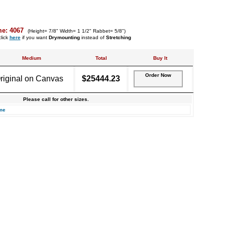
me: 4067
(Height= 7/8" Width= 1 1/2" Rabbet= 5/8")
lick
here
if you want
Drymounting
instead of
Stretching
Medium
Total
Buy It
Order Now
riginal on Canvas
$25444.23
Please call for other sizes.
me