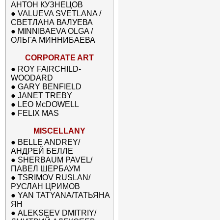
АНТОН КУЗНЕЦОВ
●
VALUEVA SVETLANA /
СВЕТЛАНА ВАЛУЕВА
●
MINNIBAEVA OLGA /
ОЛЬГА МИННИБАЕВА
CORPORATE ART
●
ROY FAIRCHILD-
WOODARD
●
GARY BENFIELD
●
JANET TREBY
●
LEO McDOWELL
●
FELIX MAS
MISCELLANY
●
BELLE ANDREY/
АНДРЕЙ БЕЛЛЕ
●
SHERBAUM PAVEL/
ПАВЕЛ ШЕРБАУМ
●
TSRIMOV RUSLAN/
РУСЛАН ЦРИМОВ
●
YAN TATYANA/ТАТЬЯНА
ЯН
●
ALEKSEEV DMITRIY/