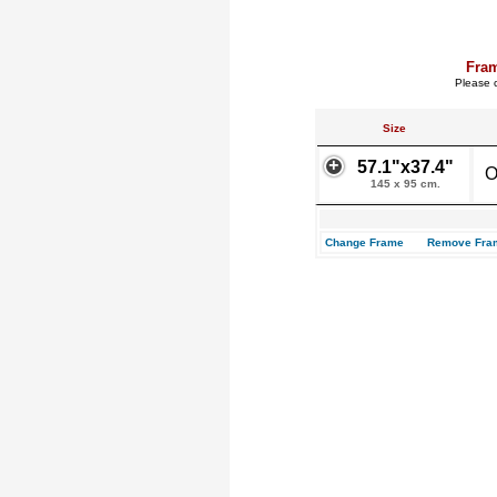
Fra
Please c
Size
57.1"x37.4"
O
145 x 95 cm.
Change Frame
Remove Fra