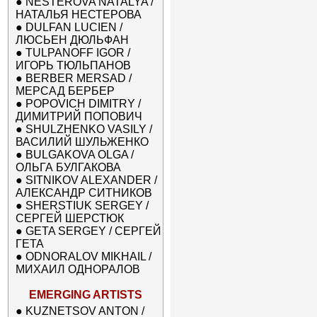
●
NESTEROVA NATALYA /
НАТАЛЬЯ НЕСТЕРОВА
●
DULFAN LUCIEN /
ЛЮСЬЕН ДЮЛЬФАН
●
TULPANOFF IGOR /
ИГОРЬ ТЮЛЬПАНОВ
●
BERBER MERSAD /
МЕРСАД БЕРБЕР
●
POPOVICH DIMITRY /
ДИМИТРИЙ ПОПОВИЧ
●
SHULZHENKO VASILY /
ВАСИЛИЙ ШУЛЬЖЕНКО
●
BULGAKOVA OLGA /
ОЛЬГА БУЛГАКОВА
●
SITNIKOV ALEXANDER /
АЛЕКСАНДР СИТНИКОВ
●
SHERSTIUK SERGEY /
СЕРГЕЙ ШЕРСТЮК
●
GETA SERGEY / СЕРГЕЙ
ГЕТА
●
ODNORALOV MIKHAIL /
МИХАИЛ ОДНОРАЛОВ
EMERGING ARTISTS
●
KUZNETSOV ANTON /