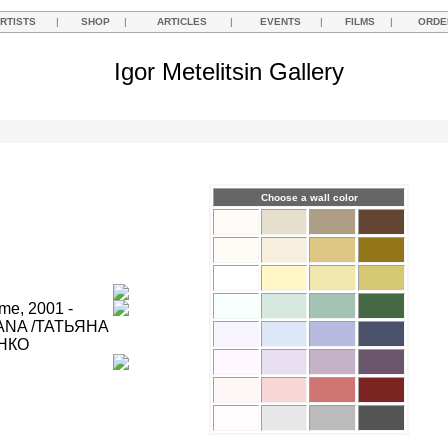
RTISTS
|
SHOP
|
ARTICLES
|
EVENTS
|
FILMS
|
ORDE
Igor Metelitsin Gallery
Choose a wall color