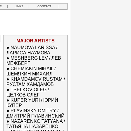
R
|
LINKS
|
CONTACT
|
MAJOR ARTISTS
●
NAUMOVA LARISSA /
ЛАРИСА НАУМОВА
●
MESHBERG LEV / ЛЕВ
МЕЖБЕРГ
●
CHEMIAKIN MIHAIL /
ШЕМЯКИН МИХАИЛ
●
KHAMDAMOV RUSTAM /
РУСТАМ ХАМДАМОВ
●
TSELKOV OLEG /
ЦЕЛКОВ ОЛЕГ
●
KUPER YURI / ЮРИЙ
КУПЕР
●
PLAVINSKY DMITRY /
ДМИТРИЙ ПЛАВИНСКИЙ
●
NAZARENKO TATYANA /
ТАТЬЯНА НАЗАРЕНКО