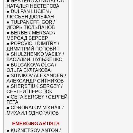
●
NESTEROVA NATALYA /
НАТАЛЬЯ НЕСТЕРОВА
●
DULFAN LUCIEN /
ЛЮСЬЕН ДЮЛЬФАН
●
TULPANOFF IGOR /
ИГОРЬ ТЮЛЬПАНОВ
●
BERBER MERSAD /
МЕРСАД БЕРБЕР
●
POPOVICH DIMITRY /
ДИМИТРИЙ ПОПОВИЧ
●
SHULZHENKO VASILY /
ВАСИЛИЙ ШУЛЬЖЕНКО
●
BULGAKOVA OLGA /
ОЛЬГА БУЛГАКОВА
●
SITNIKOV ALEXANDER /
АЛЕКСАНДР СИТНИКОВ
●
SHERSTIUK SERGEY /
СЕРГЕЙ ШЕРСТЮК
●
GETA SERGEY / СЕРГЕЙ
ГЕТА
●
ODNORALOV MIKHAIL /
МИХАИЛ ОДНОРАЛОВ
EMERGING ARTISTS
●
KUZNETSOV ANTON /