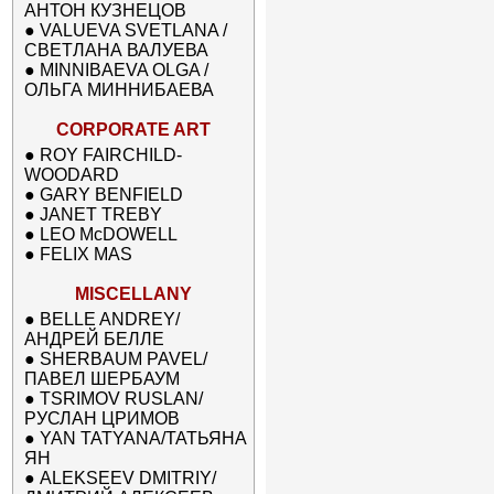
АНТОН КУЗНЕЦОВ
●
VALUEVA SVETLANA /
СВЕТЛАНА ВАЛУЕВА
●
MINNIBAEVA OLGA /
ОЛЬГА МИННИБАЕВА
CORPORATE ART
●
ROY FAIRCHILD-
WOODARD
●
GARY BENFIELD
●
JANET TREBY
●
LEO McDOWELL
●
FELIX MAS
MISCELLANY
●
BELLE ANDREY/
АНДРЕЙ БЕЛЛЕ
●
SHERBAUM PAVEL/
ПАВЕЛ ШЕРБАУМ
●
TSRIMOV RUSLAN/
РУСЛАН ЦРИМОВ
●
YAN TATYANA/ТАТЬЯНА
ЯН
●
ALEKSEEV DMITRIY/