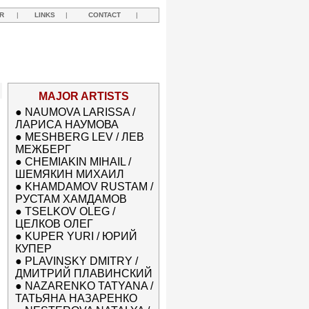
R
|
LINKS
|
CONTACT
|
MAJOR ARTISTS
●
NAUMOVA LARISSA /
ЛАРИСА НАУМОВА
●
MESHBERG LEV / ЛЕВ
МЕЖБЕРГ
●
CHEMIAKIN MIHAIL /
ШЕМЯКИН МИХАИЛ
●
KHAMDAMOV RUSTAM /
РУСТАМ ХАМДАМОВ
●
TSELKOV OLEG /
ЦЕЛКОВ ОЛЕГ
●
KUPER YURI / ЮРИЙ
КУПЕР
●
PLAVINSKY DMITRY /
ДМИТРИЙ ПЛАВИНСКИЙ
●
NAZARENKO TATYANA /
ТАТЬЯНА НАЗАРЕНКО