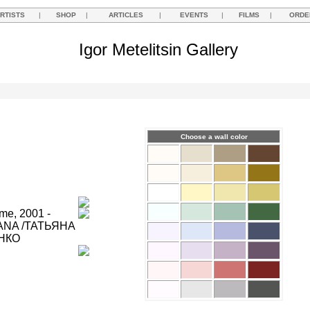
RTISTS
|
SHOP
|
ARTICLES
|
EVENTS
|
FILMS
|
ORDE
Igor Metelitsin Gallery
Choose a wall color