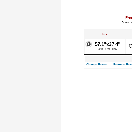
Fra
Please c
Size
57.1"x37.4"
O
145 x 95 cm.
Change Frame
Remove Fra