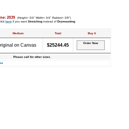
me: 2039
(Height= 3/4" Width= 3/4" Rabbet= 3/8")
lick
here
if you want
Stretching
instead of
Drymounting
Medium
Total
Buy It
Order Now
riginal on Canvas
$25244.45
Please call for other sizes.
me