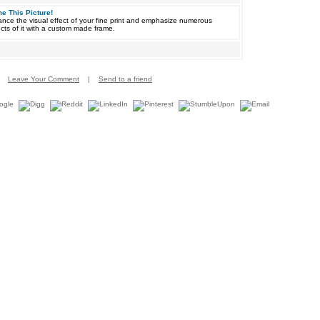
e This Picture!
nce the visual effect of your fine print and emphasize numerous
cts of it with a custom made frame.
Leave Your Comment
|
Send to a friend