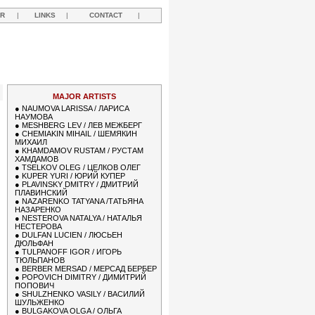
R
|
LINKS
|
CONTACT
|
MAJOR ARTISTS
●
NAUMOVA LARISSA / ЛАРИСА
НАУМОВА
●
MESHBERG LEV / ЛЕВ МЕЖБЕРГ
●
CHEMIAKIN MIHAIL / ШЕМЯКИН
МИХАИЛ
●
KHAMDAMOV RUSTAM / РУСТАМ
ХАМДАМОВ
●
TSELKOV OLEG / ЦЕЛКОВ ОЛЕГ
●
KUPER YURI / ЮРИЙ КУПЕР
●
PLAVINSKY DMITRY / ДМИТРИЙ
ПЛАВИНСКИЙ
●
NAZARENKO TATYANA /ТАТЬЯНА
НАЗАРЕНКО
●
NESTEROVA NATALYA / НАТАЛЬЯ
НЕСТЕРОВА
●
DULFAN LUCIEN / ЛЮСЬЕН
ДЮЛЬФАН
●
TULPANOFF IGOR / ИГОРЬ
ТЮЛЬПАНОВ
●
BERBER MERSAD / МЕРСАД БЕРБЕР
●
POPOVICH DIMITRY / ДИМИТРИЙ
ПОПОВИЧ
●
SHULZHENKO VASILY / ВАСИЛИЙ
ШУЛЬЖЕНКО
●
BULGAKOVA OLGA / ОЛЬГА