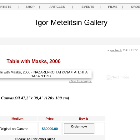
ARTISTS
|
SHOP
|
ARTICLES
|
EVENTS
|
FILMS
|
ORDE
Igor Metelitsin Gallery
«
go back
GALLERY
Table with Masks, 2006
Click to enlarge
Canvas,Oil 47,2"x 39,4" (120x 100 cm)
Medium
Price
Buy It
Order now
Original on Canvas
$30000.00
Please call for other sizes.