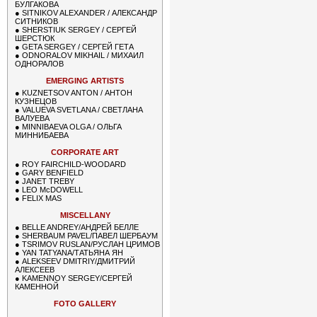
БУЛГАКОВА
●
SITNIKOV ALEXANDER / АЛЕКСАНДР
СИТНИКОВ
●
SHERSTIUK SERGEY / СЕРГЕЙ
ШЕРСТЮК
●
GETA SERGEY / СЕРГЕЙ ГЕТА
●
ODNORALOV MIKHAIL / МИХАИЛ
ОДНОРАЛОВ
EMERGING ARTISTS
●
KUZNETSOV ANTON / АНТОН
КУЗНЕЦОВ
●
VALUEVA SVETLANA / СВЕТЛАНА
ВАЛУЕВА
●
MINNIBAEVA OLGA / ОЛЬГА
МИННИБАЕВА
CORPORATE ART
●
ROY FAIRCHILD-WOODARD
●
GARY BENFIELD
●
JANET TREBY
●
LEO McDOWELL
●
FELIX MAS
MISCELLANY
●
BELLE ANDREY/АНДРЕЙ БЕЛЛЕ
●
SHERBAUM PAVEL/ПАВЕЛ ШЕРБАУМ
●
TSRIMOV RUSLAN/РУСЛАН ЦРИМОВ
●
YAN TATYANA/ТАТЬЯНА ЯН
●
ALEKSEEV DMITRIY/ДМИТРИЙ
АЛЕКСЕЕВ
●
KAMENNOY SERGEY/СЕРГЕЙ
КАМЕННОЙ
FOTO GALLERY