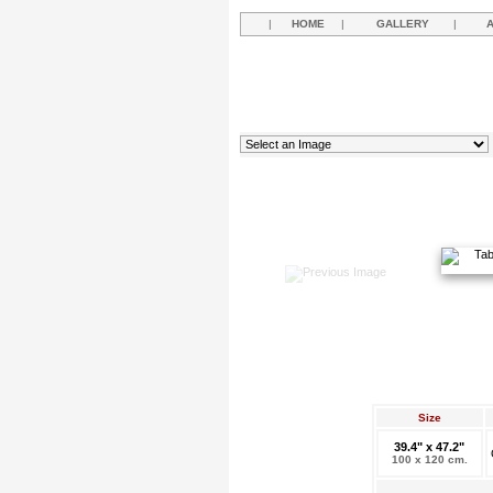
|
HOME
|
GALLERY
|
Size
39.4" x 47.2"
100 x 120 cm.