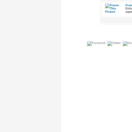
Fram
Enha
aspe