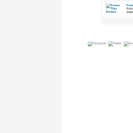
Fram
Enha
aspe