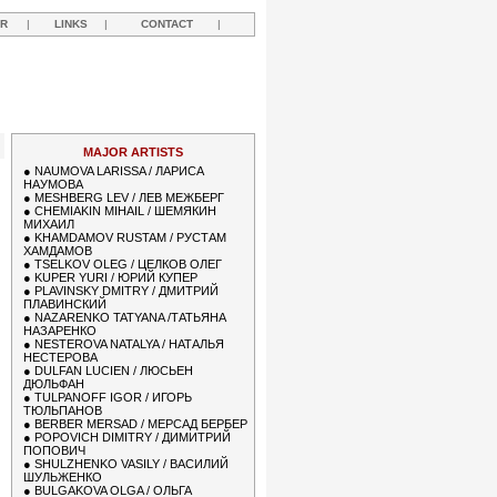
R
|
LINKS
|
CONTACT
|
MAJOR ARTISTS
●
NAUMOVA LARISSA / ЛАРИСА
НАУМОВА
●
MESHBERG LEV / ЛЕВ МЕЖБЕРГ
●
CHEMIAKIN MIHAIL / ШЕМЯКИН
МИХАИЛ
●
KHAMDAMOV RUSTAM / РУСТАМ
ХАМДАМОВ
●
TSELKOV OLEG / ЦЕЛКОВ ОЛЕГ
●
KUPER YURI / ЮРИЙ КУПЕР
●
PLAVINSKY DMITRY / ДМИТРИЙ
ПЛАВИНСКИЙ
●
NAZARENKO TATYANA /ТАТЬЯНА
НАЗАРЕНКО
●
NESTEROVA NATALYA / НАТАЛЬЯ
НЕСТЕРОВА
●
DULFAN LUCIEN / ЛЮСЬЕН
ДЮЛЬФАН
●
TULPANOFF IGOR / ИГОРЬ
ТЮЛЬПАНОВ
●
BERBER MERSAD / МЕРСАД БЕРБЕР
●
POPOVICH DIMITRY / ДИМИТРИЙ
ПОПОВИЧ
●
SHULZHENKO VASILY / ВАСИЛИЙ
ШУЛЬЖЕНКО
●
BULGAKOVA OLGA / ОЛЬГА