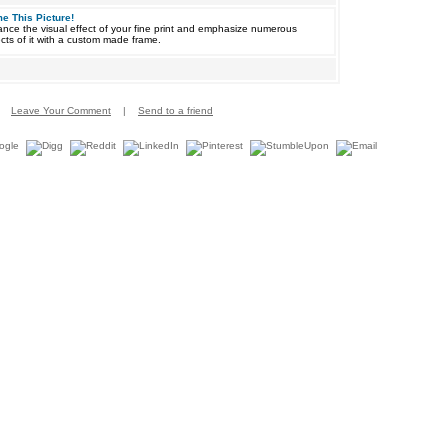
e This Picture!
nce the visual effect of your fine print and emphasize numerous
cts of it with a custom made frame.
Leave Your Comment
|
Send to a friend