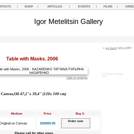
ARTISTS
|
SHOP
|
ARTICLES
|
EVENTS
|
FILMS
|
ORDE
Igor Metelitsin Gallery
«
go back
GALLERY
Table with Masks, 2006
Click to enlarge
Canvas,Oil 47,2"x 39,4" (120x 100 cm)
Medium
Price
Buy It
Order now
Original on Canvas
$30000.00
Please call for other sizes.