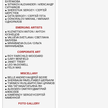
БУЛГАКОВА
●
SITNIKOV ALEXANDER / АЛЕКСАНДР
СИТНИКОВ
●
SHERSTIUK SERGEY / СЕРГЕЙ
ШЕРСТЮК
●
GETA SERGEY / СЕРГЕЙ ГЕТА
●
ODNORALOV MIKHAIL / МИХАИЛ
ОДНОРАЛОВ
EMERGING ARTISTS
●
KUZNETSOV ANTON / АНТОН
КУЗНЕЦОВ
●
VALUEVA SVETLANA / СВЕТЛАНА
ВАЛУЕВА
●
MINNIBAEVA OLGA / ОЛЬГА
МИННИБАЕВА
CORPORATE ART
●
ROY FAIRCHILD-WOODARD
●
GARY BENFIELD
●
JANET TREBY
●
LEO McDOWELL
●
FELIX MAS
MISCELLANY
●
BELLE ANDREY/АНДРЕЙ БЕЛЛЕ
●
SHERBAUM PAVEL/ПАВЕЛ ШЕРБАУМ
●
TSRIMOV RUSLAN/РУСЛАН ЦРИМОВ
●
YAN TATYANA/ТАТЬЯНА ЯН
●
ALEKSEEV DMITRIY/ДМИТРИЙ
АЛЕКСЕЕВ
●
KAMENNOY SERGEY/СЕРГЕЙ
КАМЕННОЙ
FOTO GALLERY