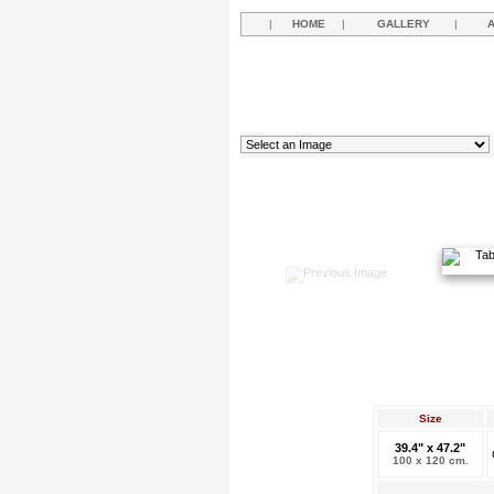
|
HOME
|
GALLERY
|
Size
39.4" x 47.2"
100 x 120 cm.