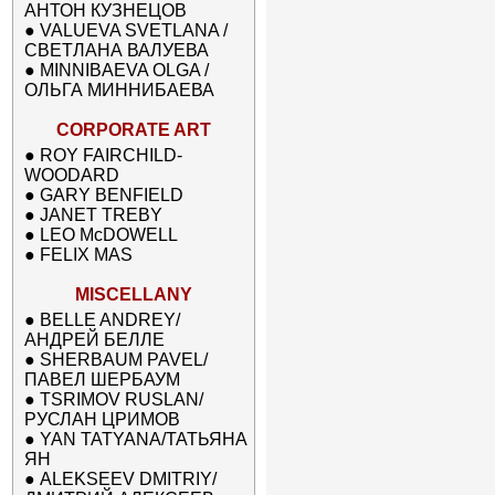
АНТОН КУЗНЕЦОВ
●
VALUEVA SVETLANA /
СВЕТЛАНА ВАЛУЕВА
●
MINNIBAEVA OLGA /
ОЛЬГА МИННИБАЕВА
CORPORATE ART
●
ROY FAIRCHILD-
WOODARD
●
GARY BENFIELD
●
JANET TREBY
●
LEO McDOWELL
●
FELIX MAS
MISCELLANY
●
BELLE ANDREY/
АНДРЕЙ БЕЛЛЕ
●
SHERBAUM PAVEL/
ПАВЕЛ ШЕРБАУМ
●
TSRIMOV RUSLAN/
РУСЛАН ЦРИМОВ
●
YAN TATYANA/ТАТЬЯНА
ЯН
●
ALEKSEEV DMITRIY/