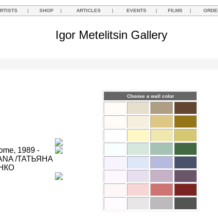
RTISTS
|
SHOP
|
ARTICLES
|
EVENTS
|
FILMS
|
ORDE
Igor Metelitsin Gallery
Choose a wall color