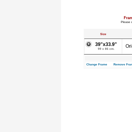
Fra
Please c
Size
39"x33.9"
Or
99 x 86 cm.
Change Frame
Remove Fra