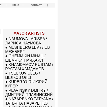
R
|
LINKS
|
CONTACT
|
MAJOR ARTISTS
●
NAUMOVA LARISSA /
ЛАРИСА НАУМОВА
●
MESHBERG LEV / ЛЕВ
МЕЖБЕРГ
●
CHEMIAKIN MIHAIL /
ШЕМЯКИН МИХАИЛ
●
KHAMDAMOV RUSTAM /
РУСТАМ ХАМДАМОВ
●
TSELKOV OLEG /
ЦЕЛКОВ ОЛЕГ
●
KUPER YURI / ЮРИЙ
КУПЕР
●
PLAVINSKY DMITRY /
ДМИТРИЙ ПЛАВИНСКИЙ
●
NAZARENKO TATYANA /
ТАТЬЯНА НАЗАРЕНКО