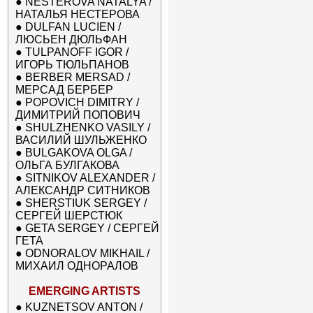
●
NESTEROVA NATALYA /
НАТАЛЬЯ НЕСТЕРОВА
●
DULFAN LUCIEN /
ЛЮСЬЕН ДЮЛЬФАН
●
TULPANOFF IGOR /
ИГОРЬ ТЮЛЬПАНОВ
●
BERBER MERSAD /
МЕРСАД БЕРБЕР
●
POPOVICH DIMITRY /
ДИМИТРИЙ ПОПОВИЧ
●
SHULZHENKO VASILY /
ВАСИЛИЙ ШУЛЬЖЕНКО
●
BULGAKOVA OLGA /
ОЛЬГА БУЛГАКОВА
●
SITNIKOV ALEXANDER /
АЛЕКСАНДР СИТНИКОВ
●
SHERSTIUK SERGEY /
СЕРГЕЙ ШЕРСТЮК
●
GETA SERGEY / СЕРГЕЙ
ГЕТА
●
ODNORALOV MIKHAIL /
МИХАИЛ ОДНОРАЛОВ
EMERGING ARTISTS
●
KUZNETSOV ANTON /