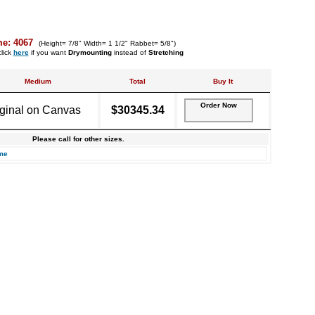
me: 4067
(Height= 7/8" Width= 1 1/2" Rabbet= 5/8")
lick
here
if you want
Drymounting
instead of
Stretching
Medium
Total
Buy It
Order Now
iginal on Canvas
$30345.34
Please call for other sizes.
me