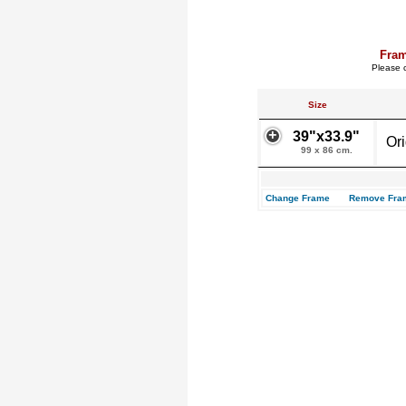
Fram
Please c
Size
39"x33.9"
Or
99 x 86 cm.
Change Frame
Remove Fra