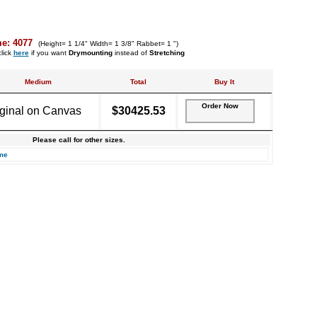
e: 4077
(Height= 1 1/4" Width= 1 3/8" Rabbet= 1 ")
lick
here
if you want
Drymounting
instead of
Stretching
Medium
Total
Buy It
Order Now
iginal on Canvas
$30425.53
Please call for other sizes.
me