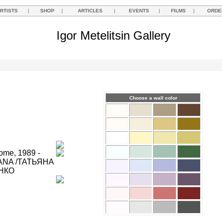
RTISTS
|
SHOP
|
ARTICLES
|
EVENTS
|
FILMS
|
ORDE
Igor Metelitsin Gallery
Choose a wall color