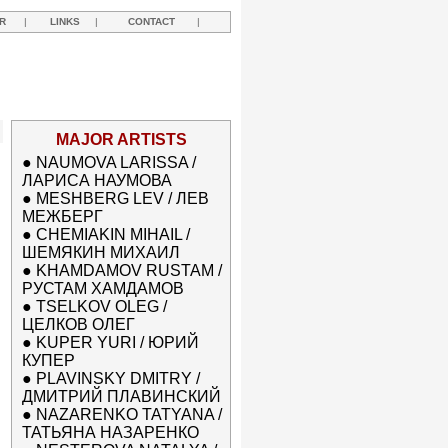
R
|
LINKS
|
CONTACT
|
MAJOR ARTISTS
●
NAUMOVA LARISSA /
ЛАРИСА НАУМОВА
●
MESHBERG LEV / ЛЕВ
МЕЖБЕРГ
●
CHEMIAKIN MIHAIL /
ШЕМЯКИН МИХАИЛ
●
KHAMDAMOV RUSTAM /
РУСТАМ ХАМДАМОВ
●
TSELKOV OLEG /
ЦЕЛКОВ ОЛЕГ
●
KUPER YURI / ЮРИЙ
КУПЕР
●
PLAVINSKY DMITRY /
ДМИТРИЙ ПЛАВИНСКИЙ
●
NAZARENKO TATYANA /
ТАТЬЯНА НАЗАРЕНКО