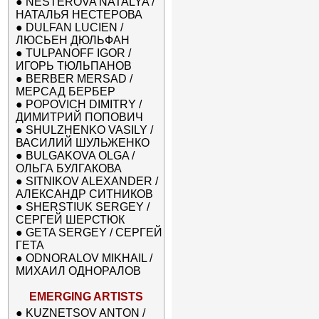
●
NESTEROVA NATALYA /
НАТАЛЬЯ НЕСТЕРОВА
●
DULFAN LUCIEN /
ЛЮСЬЕН ДЮЛЬФАН
●
TULPANOFF IGOR /
ИГОРЬ ТЮЛЬПАНОВ
●
BERBER MERSAD /
МЕРСАД БЕРБЕР
●
POPOVICH DIMITRY /
ДИМИТРИЙ ПОПОВИЧ
●
SHULZHENKO VASILY /
ВАСИЛИЙ ШУЛЬЖЕНКО
●
BULGAKOVA OLGA /
ОЛЬГА БУЛГАКОВА
●
SITNIKOV ALEXANDER /
АЛЕКСАНДР СИТНИКОВ
●
SHERSTIUK SERGEY /
СЕРГЕЙ ШЕРСТЮК
●
GETA SERGEY / СЕРГЕЙ
ГЕТА
●
ODNORALOV MIKHAIL /
МИХАИЛ ОДНОРАЛОВ
EMERGING ARTISTS
●
KUZNETSOV ANTON /