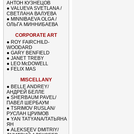
АНТОН КУЗНЕЦОВ
●
VALUEVA SVETLANA /
СВЕТЛАНА ВАЛУЕВА
●
MINNIBAEVA OLGA /
ОЛЬГА МИННИБАЕВА
CORPORATE ART
●
ROY FAIRCHILD-
WOODARD
●
GARY BENFIELD
●
JANET TREBY
●
LEO McDOWELL
●
FELIX MAS
MISCELLANY
●
BELLE ANDREY/
АНДРЕЙ БЕЛЛЕ
●
SHERBAUM PAVEL/
ПАВЕЛ ШЕРБАУМ
●
TSRIMOV RUSLAN/
РУСЛАН ЦРИМОВ
●
YAN TATYANA/ТАТЬЯНА
ЯН
●
ALEKSEEV DMITRIY/