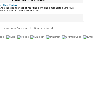
e This Picture!
nce the visual effect of your fine print and emphasize numerous
cts of it with a custom made frame.
Leave Your Comment
|
Send to a friend