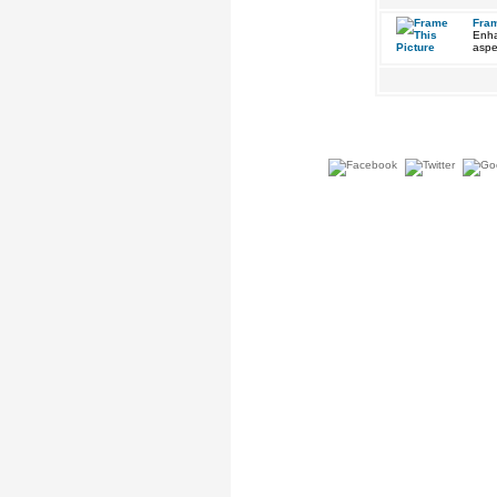
Fram
Enha
aspe