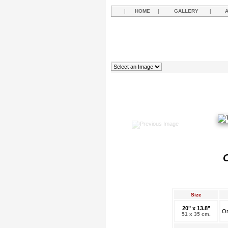
|
HOME
|
GALLERY
|
O
Size
20" x 13.8"
Or
51 x 35 cm.