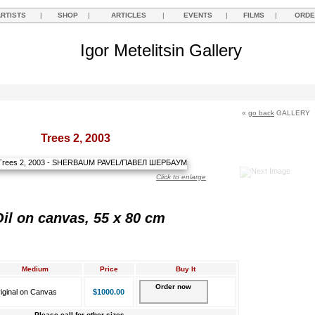
ARTISTS
|
SHOP
|
ARTICLES
|
EVENTS
|
FILMS
|
ORDE
Igor Metelitsin Gallery
«
go back
GALLERY
Trees 2, 2003
Click to enlarge
il on canvas, 55 x 80 cm
Medium
Price
Buy It
Order now
iginal on Canvas
$1000.00
Please call for other sizes.