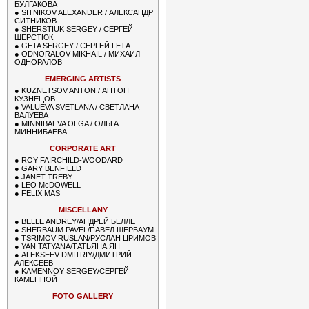
БУЛГАКОВА
●
SITNIKOV ALEXANDER / АЛЕКСАНДР
СИТНИКОВ
●
SHERSTIUK SERGEY / СЕРГЕЙ
ШЕРСТЮК
●
GETA SERGEY / СЕРГЕЙ ГЕТА
●
ODNORALOV MIKHAIL / МИХАИЛ
ОДНОРАЛОВ
EMERGING ARTISTS
●
KUZNETSOV ANTON / АНТОН
КУЗНЕЦОВ
●
VALUEVA SVETLANA / СВЕТЛАНА
ВАЛУЕВА
●
MINNIBAEVA OLGA / ОЛЬГА
МИННИБАЕВА
CORPORATE ART
●
ROY FAIRCHILD-WOODARD
●
GARY BENFIELD
●
JANET TREBY
●
LEO McDOWELL
●
FELIX MAS
MISCELLANY
●
BELLE ANDREY/АНДРЕЙ БЕЛЛЕ
●
SHERBAUM PAVEL/ПАВЕЛ ШЕРБАУМ
●
TSRIMOV RUSLAN/РУСЛАН ЦРИМОВ
●
YAN TATYANA/ТАТЬЯНА ЯН
●
ALEKSEEV DMITRIY/ДМИТРИЙ
АЛЕКСЕЕВ
●
KAMENNOY SERGEY/СЕРГЕЙ
КАМЕННОЙ
FOTO GALLERY