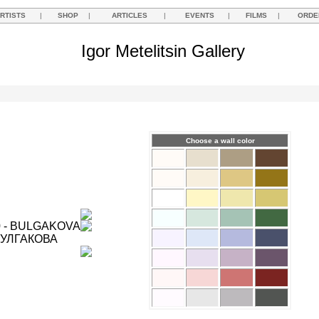
RTISTS
|
SHOP
|
ARTICLES
|
EVENTS
|
FILMS
|
ORDE
Igor Metelitsin Gallery
Choose a wall color