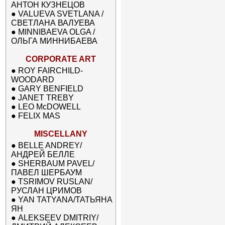
АНТОН КУЗНЕЦОВ
●
VALUEVA SVETLANA /
СВЕТЛАНА ВАЛУЕВА
●
MINNIBAEVA OLGA /
ОЛЬГА МИННИБАЕВА
CORPORATE ART
●
ROY FAIRCHILD-
WOODARD
●
GARY BENFIELD
●
JANET TREBY
●
LEO McDOWELL
●
FELIX MAS
MISCELLANY
●
BELLE ANDREY/
АНДРЕЙ БЕЛЛЕ
●
SHERBAUM PAVEL/
ПАВЕЛ ШЕРБАУМ
●
TSRIMOV RUSLAN/
РУСЛАН ЦРИМОВ
●
YAN TATYANA/ТАТЬЯНА
ЯН
●
ALEKSEEV DMITRIY/