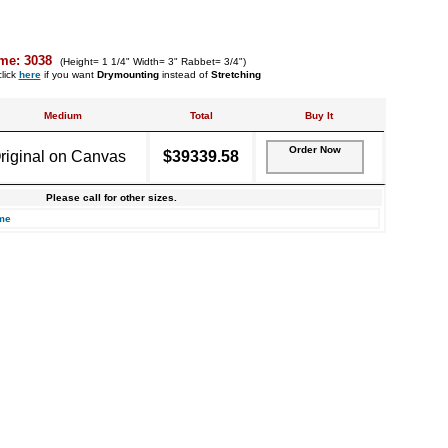
me: 3038
(Height= 1 1/4" Width= 3" Rabbet= 3/4")
lick
here
if you want
Drymounting
instead of
Stretching
Medium
Total
Buy It
Order Now
riginal on Canvas
$39339.58
Please call for other sizes.
me