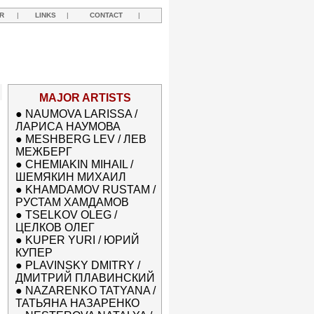
R
|
LINKS
|
CONTACT
|
MAJOR ARTISTS
●
NAUMOVA LARISSA /
ЛАРИСА НАУМОВА
●
MESHBERG LEV / ЛЕВ
МЕЖБЕРГ
●
CHEMIAKIN MIHAIL /
ШЕМЯКИН МИХАИЛ
●
KHAMDAMOV RUSTAM /
РУСТАМ ХАМДАМОВ
●
TSELKOV OLEG /
ЦЕЛКОВ ОЛЕГ
●
KUPER YURI / ЮРИЙ
КУПЕР
●
PLAVINSKY DMITRY /
ДМИТРИЙ ПЛАВИНСКИЙ
●
NAZARENKO TATYANA /
ТАТЬЯНА НАЗАРЕНКО