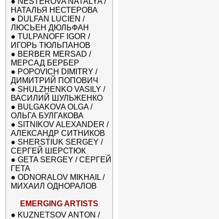
●
NESTEROVA NATALYA /
НАТАЛЬЯ НЕСТЕРОВА
●
DULFAN LUCIEN /
ЛЮСЬЕН ДЮЛЬФАН
●
TULPANOFF IGOR /
ИГОРЬ ТЮЛЬПАНОВ
●
BERBER MERSAD /
МЕРСАД БЕРБЕР
●
POPOVICH DIMITRY /
ДИМИТРИЙ ПОПОВИЧ
●
SHULZHENKO VASILY /
ВАСИЛИЙ ШУЛЬЖЕНКО
●
BULGAKOVA OLGA /
ОЛЬГА БУЛГАКОВА
●
SITNIKOV ALEXANDER /
АЛЕКСАНДР СИТНИКОВ
●
SHERSTIUK SERGEY /
СЕРГЕЙ ШЕРСТЮК
●
GETA SERGEY / СЕРГЕЙ
ГЕТА
●
ODNORALOV MIKHAIL /
МИХАИЛ ОДНОРАЛОВ
EMERGING ARTISTS
●
KUZNETSOV ANTON /