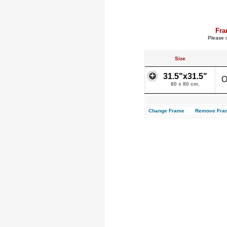
Fra
Please c
Size
31.5"x31.5"
O
80 x 80 cm.
Change Frame
Remove Fra