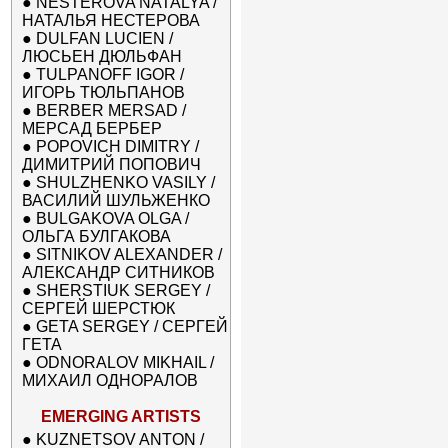
●
NESTEROVA NATALYA /
НАТАЛЬЯ НЕСТЕРОВА
●
DULFAN LUCIEN /
ЛЮСЬЕН ДЮЛЬФАН
●
TULPANOFF IGOR /
ИГОРЬ ТЮЛЬПАНОВ
●
BERBER MERSAD /
МЕРСАД БЕРБЕР
●
POPOVICH DIMITRY /
ДИМИТРИЙ ПОПОВИЧ
●
SHULZHENKO VASILY /
ВАСИЛИЙ ШУЛЬЖЕНКО
●
BULGAKOVA OLGA /
ОЛЬГА БУЛГАКОВА
●
SITNIKOV ALEXANDER /
АЛЕКСАНДР СИТНИКОВ
●
SHERSTIUK SERGEY /
СЕРГЕЙ ШЕРСТЮК
●
GETA SERGEY / СЕРГЕЙ
ГЕТА
●
ODNORALOV MIKHAIL /
МИХАИЛ ОДНОРАЛОВ
EMERGING ARTISTS
●
KUZNETSOV ANTON /