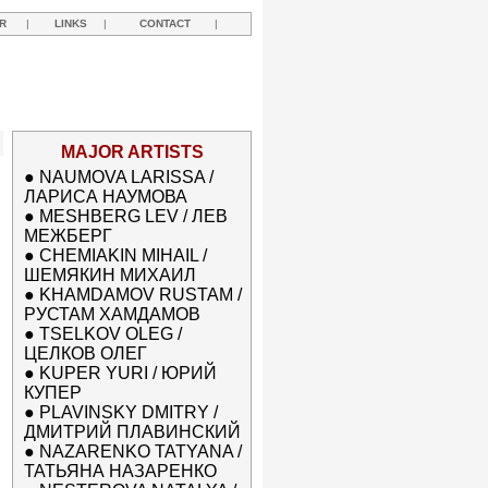
R
|
LINKS
|
CONTACT
|
MAJOR ARTISTS
●
NAUMOVA LARISSA /
ЛАРИСА НАУМОВА
●
MESHBERG LEV / ЛЕВ
МЕЖБЕРГ
●
CHEMIAKIN MIHAIL /
ШЕМЯКИН МИХАИЛ
●
KHAMDAMOV RUSTAM /
РУСТАМ ХАМДАМОВ
●
TSELKOV OLEG /
ЦЕЛКОВ ОЛЕГ
●
KUPER YURI / ЮРИЙ
КУПЕР
●
PLAVINSKY DMITRY /
ДМИТРИЙ ПЛАВИНСКИЙ
●
NAZARENKO TATYANA /
ТАТЬЯНА НАЗАРЕНКО