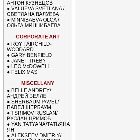
АНТОН КУЗНЕЦОВ
●
VALUEVA SVETLANA /
СВЕТЛАНА ВАЛУЕВА
●
MINNIBAEVA OLGA /
ОЛЬГА МИННИБАЕВА
CORPORATE ART
●
ROY FAIRCHILD-
WOODARD
●
GARY BENFIELD
●
JANET TREBY
●
LEO McDOWELL
●
FELIX MAS
MISCELLANY
●
BELLE ANDREY/
АНДРЕЙ БЕЛЛЕ
●
SHERBAUM PAVEL/
ПАВЕЛ ШЕРБАУМ
●
TSRIMOV RUSLAN/
РУСЛАН ЦРИМОВ
●
YAN TATYANA/ТАТЬЯНА
ЯН
●
ALEKSEEV DMITRIY/