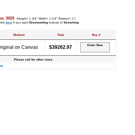
me: 3029
(Height= 1 3/4" Width= 1 1/4" Rabbet= 1")
lick
here
if you want
Drymounting
instead of
Stretching
Medium
Total
Buy It
Order Now
riginal on Canvas
$39262.97
Please call for other sizes.
me