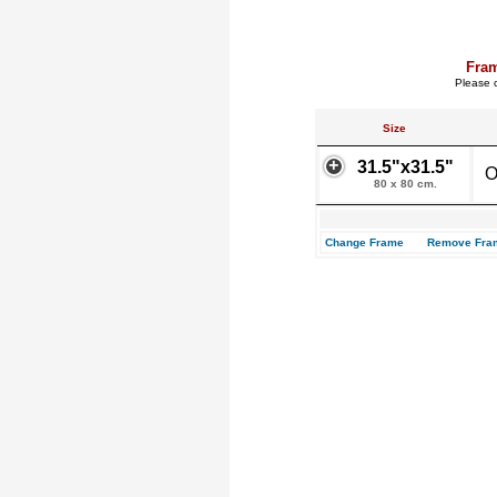
Fra
Please c
Size
31.5"x31.5"
O
80 x 80 cm.
Change Frame
Remove Fra