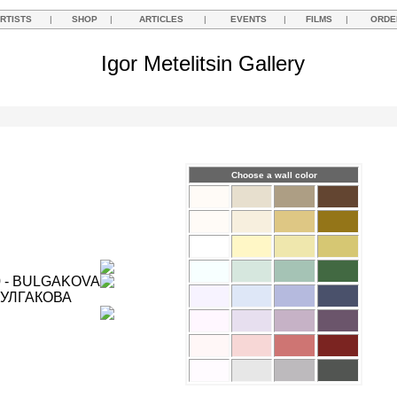
RTISTS
|
SHOP
|
ARTICLES
|
EVENTS
|
FILMS
|
ORDE
Igor Metelitsin Gallery
Choose a wall color