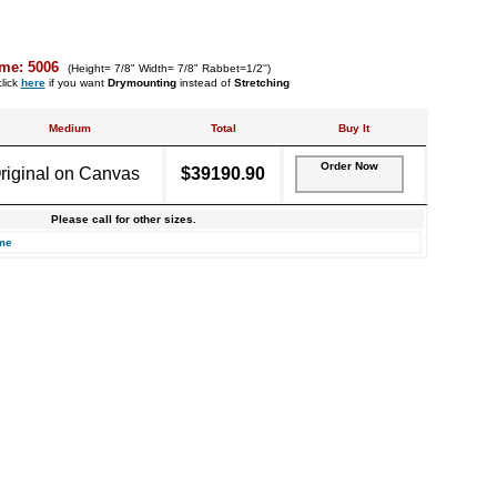
me: 5006
(Height= 7/8" Width= 7/8" Rabbet=1/2'')
lick
here
if you want
Drymounting
instead of
Stretching
Medium
Total
Buy It
Order Now
riginal on Canvas
$39190.90
Please call for other sizes.
me