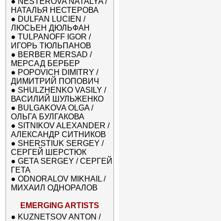
●
NESTEROVA NATALYA /
НАТАЛЬЯ НЕСТЕРОВА
●
DULFAN LUCIEN /
ЛЮСЬЕН ДЮЛЬФАН
●
TULPANOFF IGOR /
ИГОРЬ ТЮЛЬПАНОВ
●
BERBER MERSAD /
МЕРСАД БЕРБЕР
●
POPOVICH DIMITRY /
ДИМИТРИЙ ПОПОВИЧ
●
SHULZHENKO VASILY /
ВАСИЛИЙ ШУЛЬЖЕНКО
●
BULGAKOVA OLGA /
ОЛЬГА БУЛГАКОВА
●
SITNIKOV ALEXANDER /
АЛЕКСАНДР СИТНИКОВ
●
SHERSTIUK SERGEY /
СЕРГЕЙ ШЕРСТЮК
●
GETA SERGEY / СЕРГЕЙ
ГЕТА
●
ODNORALOV MIKHAIL /
МИХАИЛ ОДНОРАЛОВ
EMERGING ARTISTS
●
KUZNETSOV ANTON /