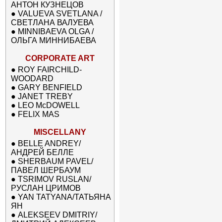
АНТОН КУЗНЕЦОВ
●
VALUEVA SVETLANA /
СВЕТЛАНА ВАЛУЕВА
●
MINNIBAEVA OLGA /
ОЛЬГА МИННИБАЕВА
CORPORATE ART
●
ROY FAIRCHILD-
WOODARD
●
GARY BENFIELD
●
JANET TREBY
●
LEO McDOWELL
●
FELIX MAS
MISCELLANY
●
BELLE ANDREY/
АНДРЕЙ БЕЛЛЕ
●
SHERBAUM PAVEL/
ПАВЕЛ ШЕРБАУМ
●
TSRIMOV RUSLAN/
РУСЛАН ЦРИМОВ
●
YAN TATYANA/ТАТЬЯНА
ЯН
●
ALEKSEEV DMITRIY/