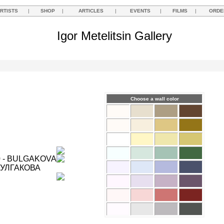
RTISTS
|
SHOP
|
ARTICLES
|
EVENTS
|
FILMS
|
ORDE
Igor Metelitsin Gallery
Choose a wall color