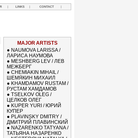
R
|
LINKS
|
CONTACT
|
MAJOR ARTISTS
●
NAUMOVA LARISSA /
ЛАРИСА НАУМОВА
●
MESHBERG LEV / ЛЕВ
МЕЖБЕРГ
●
CHEMIAKIN MIHAIL /
ШЕМЯКИН МИХАИЛ
●
KHAMDAMOV RUSTAM /
РУСТАМ ХАМДАМОВ
●
TSELKOV OLEG /
ЦЕЛКОВ ОЛЕГ
●
KUPER YURI / ЮРИЙ
КУПЕР
●
PLAVINSKY DMITRY /
ДМИТРИЙ ПЛАВИНСКИЙ
●
NAZARENKO TATYANA /
ТАТЬЯНА НАЗАРЕНКО