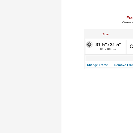
Fra
Please c
Size
31.5"x31.5"
O
80 x 80 cm.
Change Frame
Remove Fra