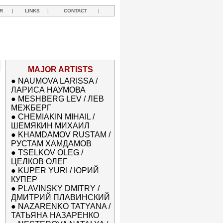
R
|
LINKS
|
CONTACT
|
MAJOR ARTISTS
●
NAUMOVA LARISSA /
ЛАРИСА НАУМОВА
●
MESHBERG LEV / ЛЕВ
МЕЖБЕРГ
●
CHEMIAKIN MIHAIL /
ШЕМЯКИН МИХАИЛ
●
KHAMDAMOV RUSTAM /
РУСТАМ ХАМДАМОВ
●
TSELKOV OLEG /
ЦЕЛКОВ ОЛЕГ
●
KUPER YURI / ЮРИЙ
КУПЕР
●
PLAVINSKY DMITRY /
ДМИТРИЙ ПЛАВИНСКИЙ
●
NAZARENKO TATYANA /
ТАТЬЯНА НАЗАРЕНКО