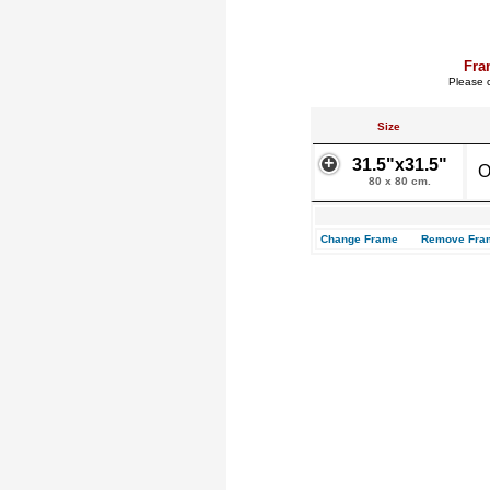
Fra
Please c
Size
31.5"x31.5"
O
80 x 80 cm.
Change Frame
Remove Fra