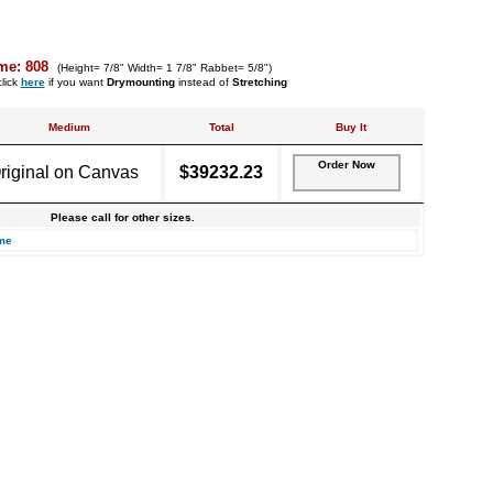
me: 808
(Height= 7/8" Width= 1 7/8" Rabbet= 5/8")
lick
here
if you want
Drymounting
instead of
Stretching
Medium
Total
Buy It
Order Now
riginal on Canvas
$39232.23
Please call for other sizes.
me