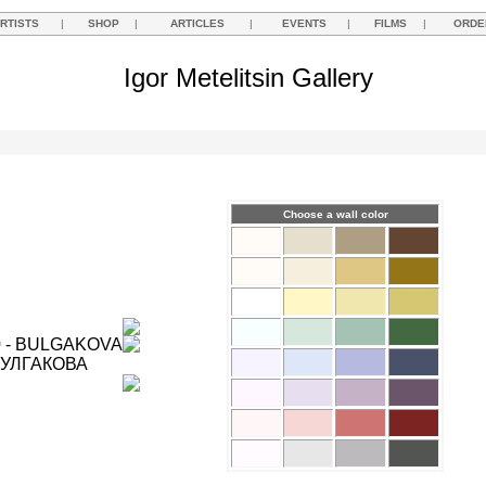
RTISTS
|
SHOP
|
ARTICLES
|
EVENTS
|
FILMS
|
ORDE
Igor Metelitsin Gallery
Choose a wall color