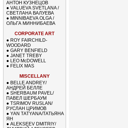
АНТОН КУЗНЕЦОВ
●
VALUEVA SVETLANA /
СВЕТЛАНА ВАЛУЕВА
●
MINNIBAEVA OLGA /
ОЛЬГА МИННИБАЕВА
CORPORATE ART
●
ROY FAIRCHILD-
WOODARD
●
GARY BENFIELD
●
JANET TREBY
●
LEO McDOWELL
●
FELIX MAS
MISCELLANY
●
BELLE ANDREY/
АНДРЕЙ БЕЛЛЕ
●
SHERBAUM PAVEL/
ПАВЕЛ ШЕРБАУМ
●
TSRIMOV RUSLAN/
РУСЛАН ЦРИМОВ
●
YAN TATYANA/ТАТЬЯНА
ЯН
●
ALEKSEEV DMITRIY/