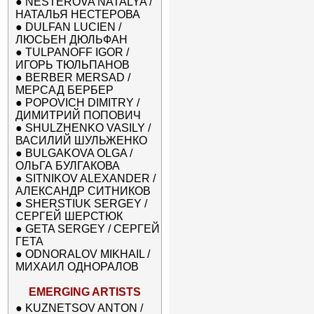
●
NESTEROVA NATALYA /
НАТАЛЬЯ НЕСТЕРОВА
●
DULFAN LUCIEN /
ЛЮСЬЕН ДЮЛЬФАН
●
TULPANOFF IGOR /
ИГОРЬ ТЮЛЬПАНОВ
●
BERBER MERSAD /
МЕРСАД БЕРБЕР
●
POPOVICH DIMITRY /
ДИМИТРИЙ ПОПОВИЧ
●
SHULZHENKO VASILY /
ВАСИЛИЙ ШУЛЬЖЕНКО
●
BULGAKOVA OLGA /
ОЛЬГА БУЛГАКОВА
●
SITNIKOV ALEXANDER /
АЛЕКСАНДР СИТНИКОВ
●
SHERSTIUK SERGEY /
СЕРГЕЙ ШЕРСТЮК
●
GETA SERGEY / СЕРГЕЙ
ГЕТА
●
ODNORALOV MIKHAIL /
МИХАИЛ ОДНОРАЛОВ
EMERGING ARTISTS
●
KUZNETSOV ANTON /