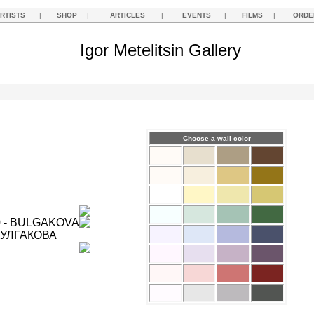
RTISTS
|
SHOP
|
ARTICLES
|
EVENTS
|
FILMS
|
ORDE
Igor Metelitsin Gallery
Choose a wall color