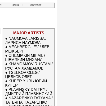
R
|
LINKS
|
CONTACT
|
MAJOR ARTISTS
●
NAUMOVA LARISSA /
ЛАРИСА НАУМОВА
●
MESHBERG LEV / ЛЕВ
МЕЖБЕРГ
●
CHEMIAKIN MIHAIL /
ШЕМЯКИН МИХАИЛ
●
KHAMDAMOV RUSTAM /
РУСТАМ ХАМДАМОВ
●
TSELKOV OLEG /
ЦЕЛКОВ ОЛЕГ
●
KUPER YURI / ЮРИЙ
КУПЕР
●
PLAVINSKY DMITRY /
ДМИТРИЙ ПЛАВИНСКИЙ
●
NAZARENKO TATYANA /
ТАТЬЯНА НАЗАРЕНКО