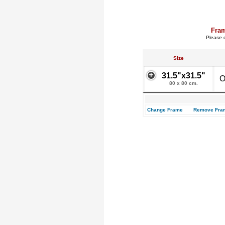
Fra
Please c
Size
31.5"x31.5"
O
80 x 80 cm.
Change Frame
Remove Fra