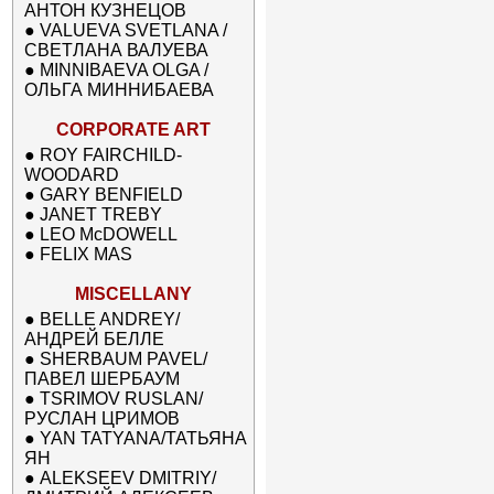
АНТОН КУЗНЕЦОВ
●
VALUEVA SVETLANA /
СВЕТЛАНА ВАЛУЕВА
●
MINNIBAEVA OLGA /
ОЛЬГА МИННИБАЕВА
CORPORATE ART
●
ROY FAIRCHILD-
WOODARD
●
GARY BENFIELD
●
JANET TREBY
●
LEO McDOWELL
●
FELIX MAS
MISCELLANY
●
BELLE ANDREY/
АНДРЕЙ БЕЛЛЕ
●
SHERBAUM PAVEL/
ПАВЕЛ ШЕРБАУМ
●
TSRIMOV RUSLAN/
РУСЛАН ЦРИМОВ
●
YAN TATYANA/ТАТЬЯНА
ЯН
●
ALEKSEEV DMITRIY/