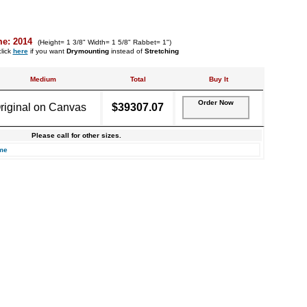
me: 2014
(Height= 1 3/8" Width= 1 5/8" Rabbet= 1")
lick
here
if you want
Drymounting
instead of
Stretching
Medium
Total
Buy It
Order Now
riginal on Canvas
$39307.07
Please call for other sizes.
me