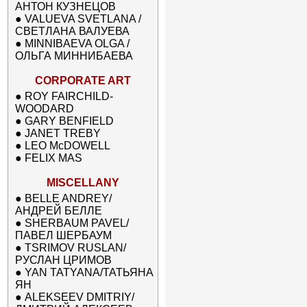
АНТОН КУЗНЕЦОВ
●
VALUEVA SVETLANA /
СВЕТЛАНА ВАЛУЕВА
●
MINNIBAEVA OLGA /
ОЛЬГА МИННИБАЕВА
CORPORATE ART
●
ROY FAIRCHILD-
WOODARD
●
GARY BENFIELD
●
JANET TREBY
●
LEO McDOWELL
●
FELIX MAS
MISCELLANY
●
BELLE ANDREY/
АНДРЕЙ БЕЛЛЕ
●
SHERBAUM PAVEL/
ПАВЕЛ ШЕРБАУМ
●
TSRIMOV RUSLAN/
РУСЛАН ЦРИМОВ
●
YAN TATYANA/ТАТЬЯНА
ЯН
●
ALEKSEEV DMITRIY/