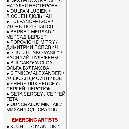
●
NESTEROVA NATALYA /
НАТАЛЬЯ НЕСТЕРОВА
●
DULFAN LUCIEN /
ЛЮСЬЕН ДЮЛЬФАН
●
TULPANOFF IGOR /
ИГОРЬ ТЮЛЬПАНОВ
●
BERBER MERSAD /
МЕРСАД БЕРБЕР
●
POPOVICH DIMITRY /
ДИМИТРИЙ ПОПОВИЧ
●
SHULZHENKO VASILY /
ВАСИЛИЙ ШУЛЬЖЕНКО
●
BULGAKOVA OLGA /
ОЛЬГА БУЛГАКОВА
●
SITNIKOV ALEXANDER /
АЛЕКСАНДР СИТНИКОВ
●
SHERSTIUK SERGEY /
СЕРГЕЙ ШЕРСТЮК
●
GETA SERGEY / СЕРГЕЙ
ГЕТА
●
ODNORALOV MIKHAIL /
МИХАИЛ ОДНОРАЛОВ
EMERGING ARTISTS
●
KUZNETSOV ANTON /