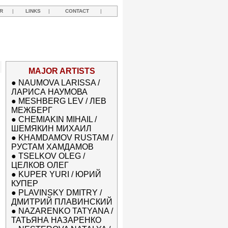
R
|
LINKS
|
CONTACT
|
MAJOR ARTISTS
●
NAUMOVA LARISSA /
ЛАРИСА НАУМОВА
●
MESHBERG LEV / ЛЕВ
МЕЖБЕРГ
●
CHEMIAKIN MIHAIL /
ШЕМЯКИН МИХАИЛ
●
KHAMDAMOV RUSTAM /
РУСТАМ ХАМДАМОВ
●
TSELKOV OLEG /
ЦЕЛКОВ ОЛЕГ
●
KUPER YURI / ЮРИЙ
КУПЕР
●
PLAVINSKY DMITRY /
ДМИТРИЙ ПЛАВИНСКИЙ
●
NAZARENKO TATYANA /
ТАТЬЯНА НАЗАРЕНКО