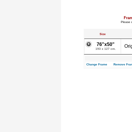
Fra
Please c
Size
76"x50"
Ori
193 x 127 cm.
Change Frame
Remove Fra