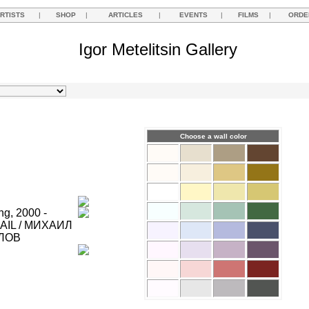
RTISTS
|
SHOP
|
ARTICLES
|
EVENTS
|
FILMS
|
ORDE
Igor Metelitsin Gallery
Choose a wall color