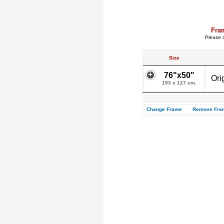
Fra
Please c
Size
76"x50"
Ori
193 x 127 cm.
Change Frame
Remove Fra