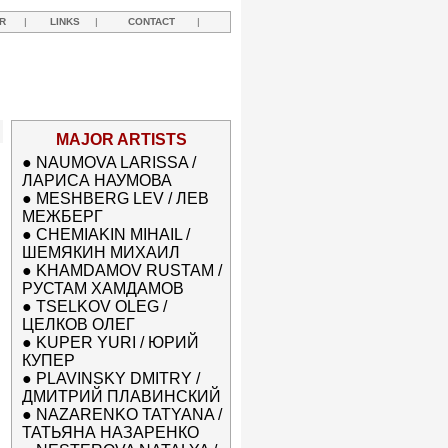
R
|
LINKS
|
CONTACT
|
MAJOR ARTISTS
●
NAUMOVA LARISSA /
ЛАРИСА НАУМОВА
●
MESHBERG LEV / ЛЕВ
МЕЖБЕРГ
●
CHEMIAKIN MIHAIL /
ШЕМЯКИН МИХАИЛ
●
KHAMDAMOV RUSTAM /
РУСТАМ ХАМДАМОВ
●
TSELKOV OLEG /
ЦЕЛКОВ ОЛЕГ
●
KUPER YURI / ЮРИЙ
КУПЕР
●
PLAVINSKY DMITRY /
ДМИТРИЙ ПЛАВИНСКИЙ
●
NAZARENKO TATYANA /
ТАТЬЯНА НАЗАРЕНКО