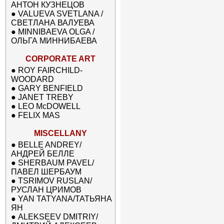
АНТОН КУЗНЕЦОВ
●
VALUEVA SVETLANA /
СВЕТЛАНА ВАЛУЕВА
●
MINNIBAEVA OLGA /
ОЛЬГА МИННИБАЕВА
CORPORATE ART
●
ROY FAIRCHILD-
WOODARD
●
GARY BENFIELD
●
JANET TREBY
●
LEO McDOWELL
●
FELIX MAS
MISCELLANY
●
BELLE ANDREY/
АНДРЕЙ БЕЛЛЕ
●
SHERBAUM PAVEL/
ПАВЕЛ ШЕРБАУМ
●
TSRIMOV RUSLAN/
РУСЛАН ЦРИМОВ
●
YAN TATYANA/ТАТЬЯНА
ЯН
●
ALEKSEEV DMITRIY/