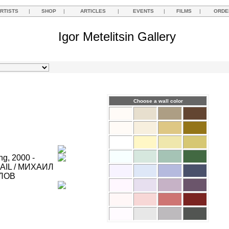
RTISTS
|
SHOP
|
ARTICLES
|
EVENTS
|
FILMS
|
ORDE
Igor Metelitsin Gallery
Choose a wall color