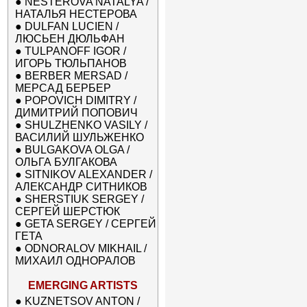
●
NESTEROVA NATALYA /
НАТАЛЬЯ НЕСТЕРОВА
●
DULFAN LUCIEN /
ЛЮСЬЕН ДЮЛЬФАН
●
TULPANOFF IGOR /
ИГОРЬ ТЮЛЬПАНОВ
●
BERBER MERSAD /
МЕРСАД БЕРБЕР
●
POPOVICH DIMITRY /
ДИМИТРИЙ ПОПОВИЧ
●
SHULZHENKO VASILY /
ВАСИЛИЙ ШУЛЬЖЕНКО
●
BULGAKOVA OLGA /
ОЛЬГА БУЛГАКОВА
●
SITNIKOV ALEXANDER /
АЛЕКСАНДР СИТНИКОВ
●
SHERSTIUK SERGEY /
СЕРГЕЙ ШЕРСТЮК
●
GETA SERGEY / СЕРГЕЙ
ГЕТА
●
ODNORALOV MIKHAIL /
МИХАИЛ ОДНОРАЛОВ
EMERGING ARTISTS
●
KUZNETSOV ANTON /