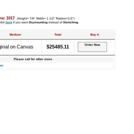
me: 1017
(Height= 7/8" Width= 1 1/2" Rabbet=1/2")
lick
here
if you want
Drymounting
instead of
Stretching
Medium
Total
Buy It
Order Now
ginal on Canvas
$25485.11
Please call for other sizes.
me