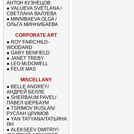
АНТОН КУЗНЕЦОВ
●
VALUEVA SVETLANA /
СВЕТЛАНА ВАЛУЕВА
●
MINNIBAEVA OLGA /
ОЛЬГА МИННИБАЕВА
CORPORATE ART
●
ROY FAIRCHILD-
WOODARD
●
GARY BENFIELD
●
JANET TREBY
●
LEO McDOWELL
●
FELIX MAS
MISCELLANY
●
BELLE ANDREY/
АНДРЕЙ БЕЛЛЕ
●
SHERBAUM PAVEL/
ПАВЕЛ ШЕРБАУМ
●
TSRIMOV RUSLAN/
РУСЛАН ЦРИМОВ
●
YAN TATYANA/ТАТЬЯНА
ЯН
●
ALEKSEEV DMITRIY/