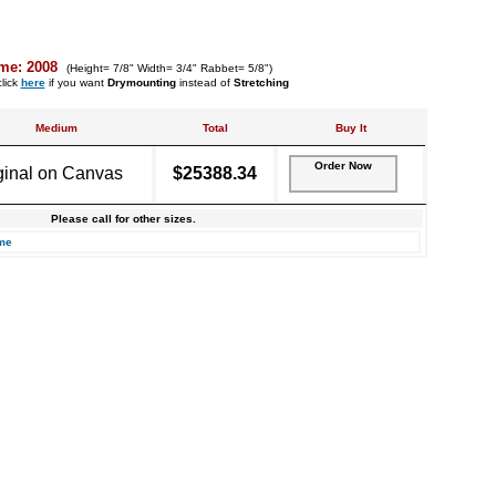
me: 2008
(Height= 7/8" Width= 3/4" Rabbet= 5/8")
lick
here
if you want
Drymounting
instead of
Stretching
Medium
Total
Buy It
Order Now
ginal on Canvas
$25388.34
Please call for other sizes.
me