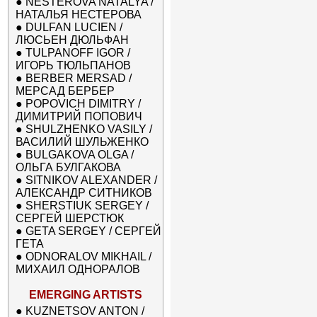
●
NESTEROVA NATALYA /
НАТАЛЬЯ НЕСТЕРОВА
●
DULFAN LUCIEN /
ЛЮСЬЕН ДЮЛЬФАН
●
TULPANOFF IGOR /
ИГОРЬ ТЮЛЬПАНОВ
●
BERBER MERSAD /
МЕРСАД БЕРБЕР
●
POPOVICH DIMITRY /
ДИМИТРИЙ ПОПОВИЧ
●
SHULZHENKO VASILY /
ВАСИЛИЙ ШУЛЬЖЕНКО
●
BULGAKOVA OLGA /
ОЛЬГА БУЛГАКОВА
●
SITNIKOV ALEXANDER /
АЛЕКСАНДР СИТНИКОВ
●
SHERSTIUK SERGEY /
СЕРГЕЙ ШЕРСТЮК
●
GETA SERGEY / СЕРГЕЙ
ГЕТА
●
ODNORALOV MIKHAIL /
МИХАИЛ ОДНОРАЛОВ
EMERGING ARTISTS
●
KUZNETSOV ANTON /