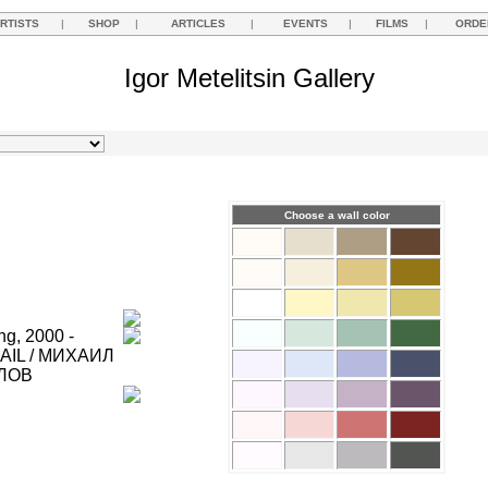
RTISTS
|
SHOP
|
ARTICLES
|
EVENTS
|
FILMS
|
ORDE
Igor Metelitsin Gallery
Choose a wall color