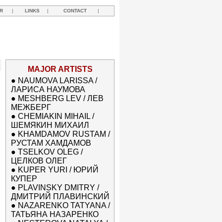
R
|
LINKS
|
CONTACT
|
MAJOR ARTISTS
●
NAUMOVA LARISSA /
ЛАРИСА НАУМОВА
●
MESHBERG LEV / ЛЕВ
МЕЖБЕРГ
●
CHEMIAKIN MIHAIL /
ШЕМЯКИН МИХАИЛ
●
KHAMDAMOV RUSTAM /
РУСТАМ ХАМДАМОВ
●
TSELKOV OLEG /
ЦЕЛКОВ ОЛЕГ
●
KUPER YURI / ЮРИЙ
КУПЕР
●
PLAVINSKY DMITRY /
ДМИТРИЙ ПЛАВИНСКИЙ
●
NAZARENKO TATYANA /
ТАТЬЯНА НАЗАРЕНКО