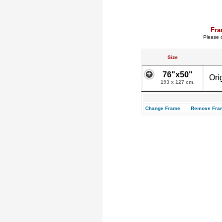
Fra
Please c
Size
76"x50"
Ori
193 x 127 cm.
Change Frame
Remove Fra