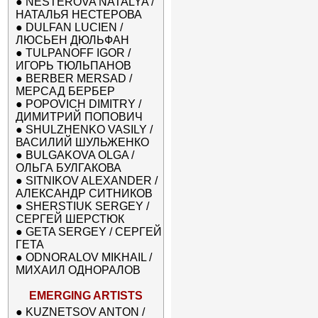
●
NESTEROVA NATALYA /
НАТАЛЬЯ НЕСТЕРОВА
●
DULFAN LUCIEN /
ЛЮСЬЕН ДЮЛЬФАН
●
TULPANOFF IGOR /
ИГОРЬ ТЮЛЬПАНОВ
●
BERBER MERSAD /
МЕРСАД БЕРБЕР
●
POPOVICH DIMITRY /
ДИМИТРИЙ ПОПОВИЧ
●
SHULZHENKO VASILY /
ВАСИЛИЙ ШУЛЬЖЕНКО
●
BULGAKOVA OLGA /
ОЛЬГА БУЛГАКОВА
●
SITNIKOV ALEXANDER /
АЛЕКСАНДР СИТНИКОВ
●
SHERSTIUK SERGEY /
СЕРГЕЙ ШЕРСТЮК
●
GETA SERGEY / СЕРГЕЙ
ГЕТА
●
ODNORALOV MIKHAIL /
МИХАИЛ ОДНОРАЛОВ
EMERGING ARTISTS
●
KUZNETSOV ANTON /