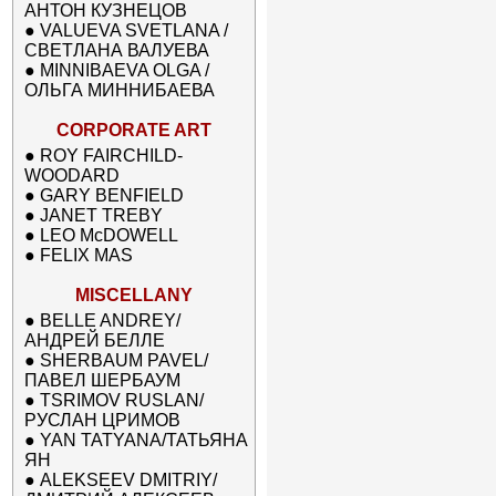
АНТОН КУЗНЕЦОВ
●
VALUEVA SVETLANA /
СВЕТЛАНА ВАЛУЕВА
●
MINNIBAEVA OLGA /
ОЛЬГА МИННИБАЕВА
CORPORATE ART
●
ROY FAIRCHILD-
WOODARD
●
GARY BENFIELD
●
JANET TREBY
●
LEO McDOWELL
●
FELIX MAS
MISCELLANY
●
BELLE ANDREY/
АНДРЕЙ БЕЛЛЕ
●
SHERBAUM PAVEL/
ПАВЕЛ ШЕРБАУМ
●
TSRIMOV RUSLAN/
РУСЛАН ЦРИМОВ
●
YAN TATYANA/ТАТЬЯНА
ЯН
●
ALEKSEEV DMITRIY/