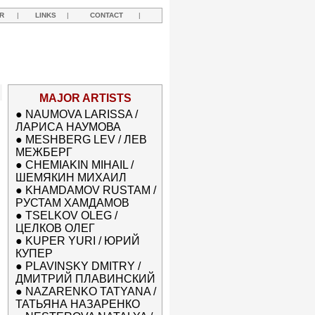
R
|
LINKS
|
CONTACT
|
MAJOR ARTISTS
●
NAUMOVA LARISSA /
ЛАРИСА НАУМОВА
●
MESHBERG LEV / ЛЕВ
МЕЖБЕРГ
●
CHEMIAKIN MIHAIL /
ШЕМЯКИН МИХАИЛ
●
KHAMDAMOV RUSTAM /
РУСТАМ ХАМДАМОВ
●
TSELKOV OLEG /
ЦЕЛКОВ ОЛЕГ
●
KUPER YURI / ЮРИЙ
КУПЕР
●
PLAVINSKY DMITRY /
ДМИТРИЙ ПЛАВИНСКИЙ
●
NAZARENKO TATYANA /
ТАТЬЯНА НАЗАРЕНКО