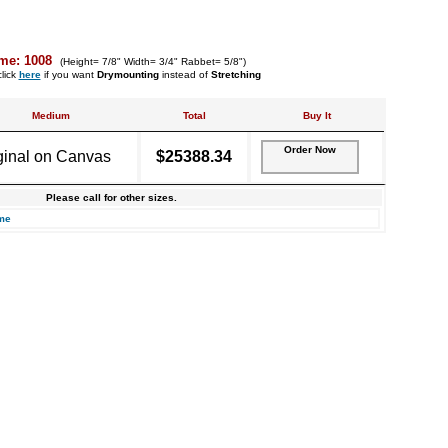
me: 1008
(Height= 7/8" Width= 3/4" Rabbet= 5/8")
lick
here
if you want
Drymounting
instead of
Stretching
Medium
Total
Buy It
Order Now
ginal on Canvas
$25388.34
Please call for other sizes.
me