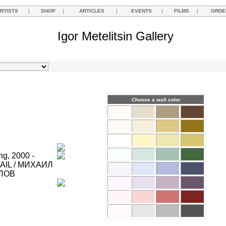
RTISTS
|
SHOP
|
ARTICLES
|
EVENTS
|
FILMS
|
ORDE
Igor Metelitsin Gallery
Choose a wall color