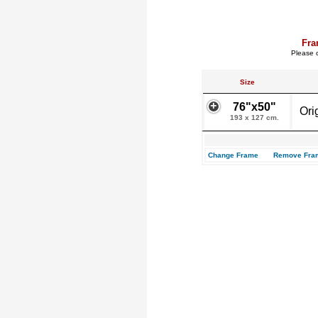
Fra
Please c
Size
76"x50"
Ori
193 x 127 cm.
Change Frame
Remove Fra