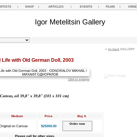
ARTISTS
|
SHOP
|
ARTICLES
|
EVENTS
|
FILMS
|
ORDE
Igor Metelitsin Gallery
«
go back
GALLERY
ll Life with Old German Doll, 2003
Click to enlarge
Canvas, oil 39,8" x 39,8" (101 x 101 cm)
Medium
Price
Buy It
Order now
Original on Canvas
$25000.00
Please call for other sizes.