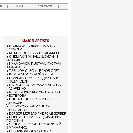
R
|
LINKS
|
CONTACT
|
MAJOR ARTISTS
●
NAUMOVA LARISSA / ЛАРИСА
НАУМОВА
●
MESHBERG LEV / ЛЕВ МЕЖБЕРГ
●
CHEMIAKIN MIHAIL / ШЕМЯКИН
МИХАИЛ
●
KHAMDAMOV RUSTAM / РУСТАМ
ХАМДАМОВ
●
TSELKOV OLEG / ЦЕЛКОВ ОЛЕГ
●
KUPER YURI / ЮРИЙ КУПЕР
●
PLAVINSKY DMITRY / ДМИТРИЙ
ПЛАВИНСКИЙ
●
NAZARENKO TATYANA /ТАТЬЯНА
НАЗАРЕНКО
●
NESTEROVA NATALYA / НАТАЛЬЯ
НЕСТЕРОВА
●
DULFAN LUCIEN / ЛЮСЬЕН
ДЮЛЬФАН
●
TULPANOFF IGOR / ИГОРЬ
ТЮЛЬПАНОВ
●
BERBER MERSAD / МЕРСАД БЕРБЕР
●
POPOVICH DIMITRY / ДИМИТРИЙ
ПОПОВИЧ
●
SHULZHENKO VASILY / ВАСИЛИЙ
ШУЛЬЖЕНКО
●
BULGAKOVA OLGA / ОЛЬГА