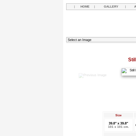
|
HOME
|
GALLERY
|
Sti
Size
39.8" x 39.8"
101 x 101 cm.