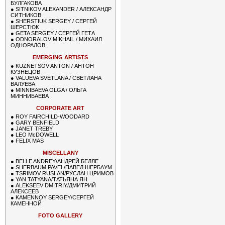
БУЛГАКОВА
●
SITNIKOV ALEXANDER / АЛЕКСАНДР
СИТНИКОВ
●
SHERSTIUK SERGEY / СЕРГЕЙ
ШЕРСТЮК
●
GETA SERGEY / СЕРГЕЙ ГЕТА
●
ODNORALOV MIKHAIL / МИХАИЛ
ОДНОРАЛОВ
EMERGING ARTISTS
●
KUZNETSOV ANTON / АНТОН
КУЗНЕЦОВ
●
VALUEVA SVETLANA / СВЕТЛАНА
ВАЛУЕВА
●
MINNIBAEVA OLGA / ОЛЬГА
МИННИБАЕВА
CORPORATE ART
●
ROY FAIRCHILD-WOODARD
●
GARY BENFIELD
●
JANET TREBY
●
LEO McDOWELL
●
FELIX MAS
MISCELLANY
●
BELLE ANDREY/АНДРЕЙ БЕЛЛЕ
●
SHERBAUM PAVEL/ПАВЕЛ ШЕРБАУМ
●
TSRIMOV RUSLAN/РУСЛАН ЦРИМОВ
●
YAN TATYANA/ТАТЬЯНА ЯН
●
ALEKSEEV DMITRIY/ДМИТРИЙ
АЛЕКСЕЕВ
●
KAMENNOY SERGEY/СЕРГЕЙ
КАМЕННОЙ
FOTO GALLERY