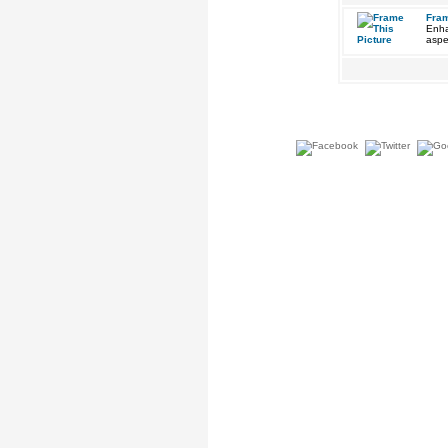
Fram
Enha
aspe