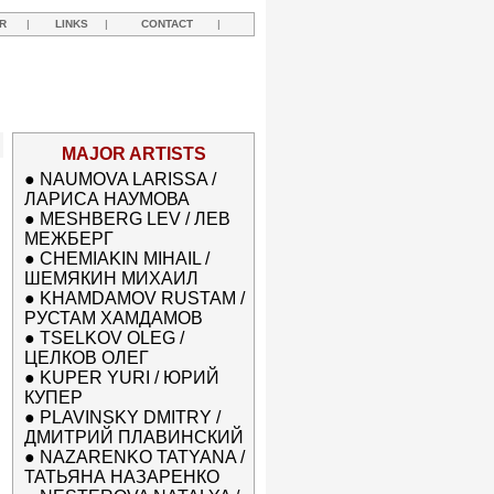
R
|
LINKS
|
CONTACT
|
MAJOR ARTISTS
●
NAUMOVA LARISSA /
ЛАРИСА НАУМОВА
●
MESHBERG LEV / ЛЕВ
МЕЖБЕРГ
●
CHEMIAKIN MIHAIL /
ШЕМЯКИН МИХАИЛ
●
KHAMDAMOV RUSTAM /
РУСТАМ ХАМДАМОВ
●
TSELKOV OLEG /
ЦЕЛКОВ ОЛЕГ
●
KUPER YURI / ЮРИЙ
КУПЕР
●
PLAVINSKY DMITRY /
ДМИТРИЙ ПЛАВИНСКИЙ
●
NAZARENKO TATYANA /
ТАТЬЯНА НАЗАРЕНКО