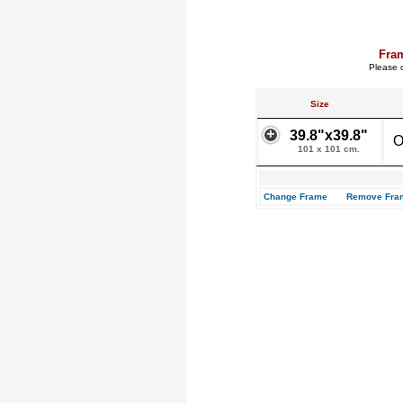
Fra
Please c
Size
39.8"x39.8"
O
101 x 101 cm.
Change Frame
Remove Fra