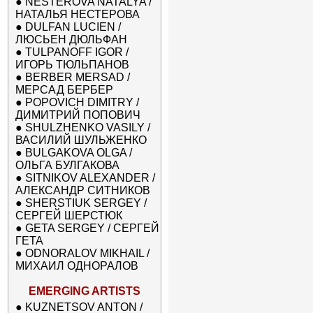
●
NESTEROVA NATALYA /
НАТАЛЬЯ НЕСТЕРОВА
●
DULFAN LUCIEN /
ЛЮСЬЕН ДЮЛЬФАН
●
TULPANOFF IGOR /
ИГОРЬ ТЮЛЬПАНОВ
●
BERBER MERSAD /
МЕРСАД БЕРБЕР
●
POPOVICH DIMITRY /
ДИМИТРИЙ ПОПОВИЧ
●
SHULZHENKO VASILY /
ВАСИЛИЙ ШУЛЬЖЕНКО
●
BULGAKOVA OLGA /
ОЛЬГА БУЛГАКОВА
●
SITNIKOV ALEXANDER /
АЛЕКСАНДР СИТНИКОВ
●
SHERSTIUK SERGEY /
СЕРГЕЙ ШЕРСТЮК
●
GETA SERGEY / СЕРГЕЙ
ГЕТА
●
ODNORALOV MIKHAIL /
МИХАИЛ ОДНОРАЛОВ
EMERGING ARTISTS
●
KUZNETSOV ANTON /