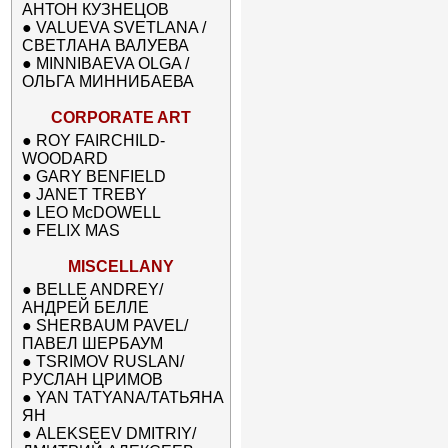
АНТОН КУЗНЕЦОВ
●
VALUEVA SVETLANA /
СВЕТЛАНА ВАЛУЕВА
●
MINNIBAEVA OLGA /
ОЛЬГА МИННИБАЕВА
CORPORATE ART
●
ROY FAIRCHILD-
WOODARD
●
GARY BENFIELD
●
JANET TREBY
●
LEO McDOWELL
●
FELIX MAS
MISCELLANY
●
BELLE ANDREY/
АНДРЕЙ БЕЛЛЕ
●
SHERBAUM PAVEL/
ПАВЕЛ ШЕРБАУМ
●
TSRIMOV RUSLAN/
РУСЛАН ЦРИМОВ
●
YAN TATYANA/ТАТЬЯНА
ЯН
●
ALEKSEEV DMITRIY/