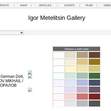
RTISTS
|
SHOP
|
ARTICLES
|
EVENTS
|
FILMS
|
ORDE
Igor Metelitsin Gallery
Choose a wall color