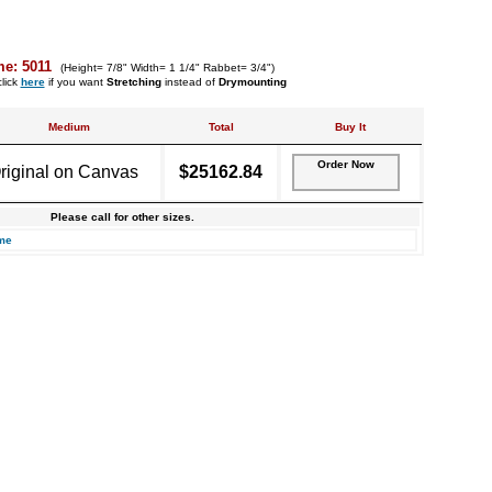
me: 5011
(Height= 7/8" Width= 1 1/4" Rabbet= 3/4")
lick
here
if you want
Stretching
instead of
Drymounting
Medium
Total
Buy It
Order Now
riginal on Canvas
$25162.84
Please call for other sizes.
me