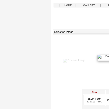
|
HOME
|
GALLERY
|
Size
36.2" x 50"
O
92 x 127 cm.