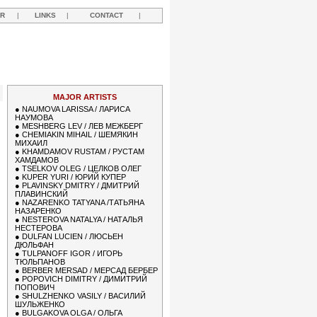
R
|
LINKS
|
CONTACT
|
MAJOR ARTISTS
●
NAUMOVA LARISSA / ЛАРИСА
НАУМОВА
●
MESHBERG LEV / ЛЕВ МЕЖБЕРГ
●
CHEMIAKIN MIHAIL / ШЕМЯКИН
МИХАИЛ
●
KHAMDAMOV RUSTAM / РУСТАМ
ХАМДАМОВ
●
TSELKOV OLEG / ЦЕЛКОВ ОЛЕГ
●
KUPER YURI / ЮРИЙ КУПЕР
●
PLAVINSKY DMITRY / ДМИТРИЙ
ПЛАВИНСКИЙ
●
NAZARENKO TATYANA /ТАТЬЯНА
НАЗАРЕНКО
●
NESTEROVA NATALYA / НАТАЛЬЯ
НЕСТЕРОВА
●
DULFAN LUCIEN / ЛЮСЬЕН
ДЮЛЬФАН
●
TULPANOFF IGOR / ИГОРЬ
ТЮЛЬПАНОВ
●
BERBER MERSAD / МЕРСАД БЕРБЕР
●
POPOVICH DIMITRY / ДИМИТРИЙ
ПОПОВИЧ
●
SHULZHENKO VASILY / ВАСИЛИЙ
ШУЛЬЖЕНКО
●
BULGAKOVA OLGA / ОЛЬГА