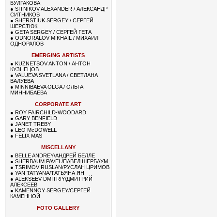
БУЛГАКОВА
●
SITNIKOV ALEXANDER / АЛЕКСАНДР
СИТНИКОВ
●
SHERSTIUK SERGEY / СЕРГЕЙ
ШЕРСТЮК
●
GETA SERGEY / СЕРГЕЙ ГЕТА
●
ODNORALOV MIKHAIL / МИХАИЛ
ОДНОРАЛОВ
EMERGING ARTISTS
●
KUZNETSOV ANTON / АНТОН
КУЗНЕЦОВ
●
VALUEVA SVETLANA / СВЕТЛАНА
ВАЛУЕВА
●
MINNIBAEVA OLGA / ОЛЬГА
МИННИБАЕВА
CORPORATE ART
●
ROY FAIRCHILD-WOODARD
●
GARY BENFIELD
●
JANET TREBY
●
LEO McDOWELL
●
FELIX MAS
MISCELLANY
●
BELLE ANDREY/АНДРЕЙ БЕЛЛЕ
●
SHERBAUM PAVEL/ПАВЕЛ ШЕРБАУМ
●
TSRIMOV RUSLAN/РУСЛАН ЦРИМОВ
●
YAN TATYANA/ТАТЬЯНА ЯН
●
ALEKSEEV DMITRIY/ДМИТРИЙ
АЛЕКСЕЕВ
●
KAMENNOY SERGEY/СЕРГЕЙ
КАМЕННОЙ
FOTO GALLERY