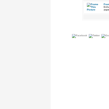
Fram
Enha
aspe