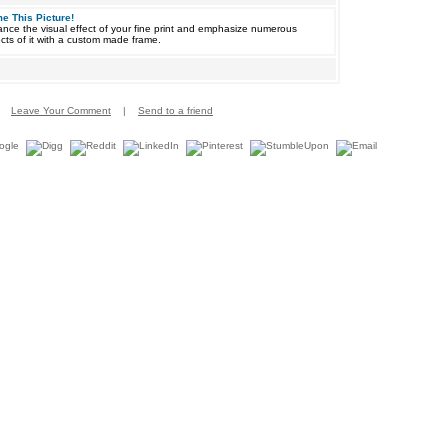
e This Picture!
nce the visual effect of your fine print and emphasize numerous
cts of it with a custom made frame.
Leave Your Comment
|
Send to a friend