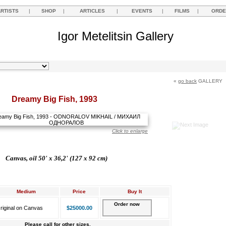
ARTISTS
|
SHOP
|
ARTICLES
|
EVENTS
|
FILMS
|
ORDE
Igor Metelitsin Gallery
«
go back
GALLERY
Dreamy Big Fish, 1993
Click to enlarge
Canvas, oil 50' x 36,2' (127 x 92 cm)
Medium
Price
Buy It
Order now
riginal on Canvas
$25000.00
Please call for other sizes.