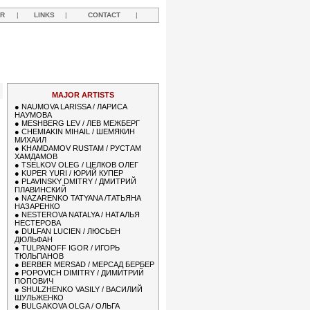
R
|
LINKS
|
CONTACT
|
MAJOR ARTISTS
●
NAUMOVA LARISSA / ЛАРИСА
НАУМОВА
●
MESHBERG LEV / ЛЕВ МЕЖБЕРГ
●
CHEMIAKIN MIHAIL / ШЕМЯКИН
МИХАИЛ
●
KHAMDAMOV RUSTAM / РУСТАМ
ХАМДАМОВ
●
TSELKOV OLEG / ЦЕЛКОВ ОЛЕГ
●
KUPER YURI / ЮРИЙ КУПЕР
●
PLAVINSKY DMITRY / ДМИТРИЙ
ПЛАВИНСКИЙ
●
NAZARENKO TATYANA /ТАТЬЯНА
НАЗАРЕНКО
●
NESTEROVA NATALYA / НАТАЛЬЯ
НЕСТЕРОВА
●
DULFAN LUCIEN / ЛЮСЬЕН
ДЮЛЬФАН
●
TULPANOFF IGOR / ИГОРЬ
ТЮЛЬПАНОВ
●
BERBER MERSAD / МЕРСАД БЕРБЕР
●
POPOVICH DIMITRY / ДИМИТРИЙ
ПОПОВИЧ
●
SHULZHENKO VASILY / ВАСИЛИЙ
ШУЛЬЖЕНКО
●
BULGAKOVA OLGA / ОЛЬГА