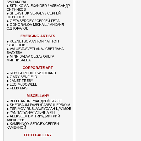
БУЛГАКОВА
●
SITNIKOV ALEXANDER / АЛЕКСАНДР
СИТНИКОВ
●
SHERSTIUK SERGEY / СЕРГЕЙ
ШЕРСТЮК
●
GETA SERGEY / СЕРГЕЙ ГЕТА
●
ODNORALOV MIKHAIL / МИХАИЛ
ОДНОРАЛОВ
EMERGING ARTISTS
●
KUZNETSOV ANTON / АНТОН
КУЗНЕЦОВ
●
VALUEVA SVETLANA / СВЕТЛАНА
ВАЛУЕВА
●
MINNIBAEVA OLGA / ОЛЬГА
МИННИБАЕВА
CORPORATE ART
●
ROY FAIRCHILD-WOODARD
●
GARY BENFIELD
●
JANET TREBY
●
LEO McDOWELL
●
FELIX MAS
MISCELLANY
●
BELLE ANDREY/АНДРЕЙ БЕЛЛЕ
●
SHERBAUM PAVEL/ПАВЕЛ ШЕРБАУМ
●
TSRIMOV RUSLAN/РУСЛАН ЦРИМОВ
●
YAN TATYANA/ТАТЬЯНА ЯН
●
ALEKSEEV DMITRIY/ДМИТРИЙ
АЛЕКСЕЕВ
●
KAMENNOY SERGEY/СЕРГЕЙ
КАМЕННОЙ
FOTO GALLERY