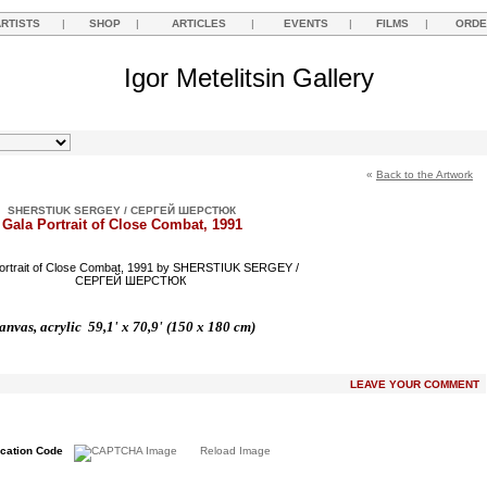
ARTISTS
|
SHOP
|
ARTICLES
|
EVENTS
|
FILMS
|
ORDE
Igor Metelitsin Gallery
«
Back to the Artwork
SHERSTIUK SERGEY / СЕРГЕЙ ШЕРСТЮК
Gala Portrait of Close Combat, 1991
anvas, acrylic 59,1' x 70,9' (150 x 180 cm)
LEAVE YOUR COMMENT
ication Code
Reload Image