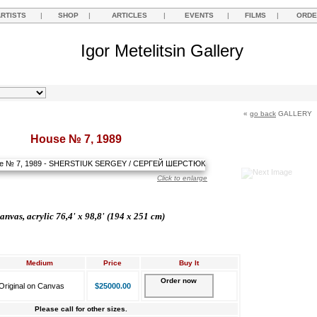
ARTISTS
|
SHOP
|
ARTICLES
|
EVENTS
|
FILMS
|
ORDE
Igor Metelitsin Gallery
«
go back
GALLERY
House № 7, 1989
Click to enlarge
anvas, acrylic 76,4' x 98,8' (194 x 251 cm)
Medium
Price
Buy It
Order now
Original on Canvas
$25000.00
Please call for other sizes.