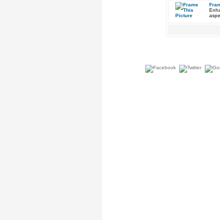
Fram
Enha
aspe