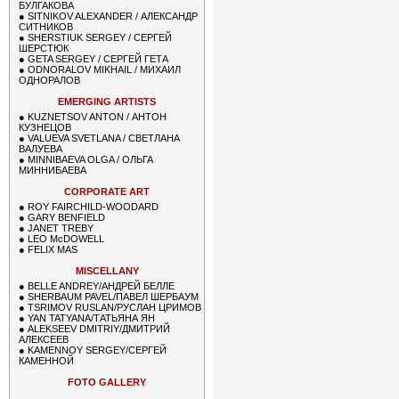
БУЛГАКОВА
●
SITNIKOV ALEXANDER / АЛЕКСАНДР
СИТНИКОВ
●
SHERSTIUK SERGEY / СЕРГЕЙ
ШЕРСТЮК
●
GETA SERGEY / СЕРГЕЙ ГЕТА
●
ODNORALOV MIKHAIL / МИХАИЛ
ОДНОРАЛОВ
EMERGING ARTISTS
●
KUZNETSOV ANTON / АНТОН
КУЗНЕЦОВ
●
VALUEVA SVETLANA / СВЕТЛАНА
ВАЛУЕВА
●
MINNIBAEVA OLGA / ОЛЬГА
МИННИБАЕВА
CORPORATE ART
●
ROY FAIRCHILD-WOODARD
●
GARY BENFIELD
●
JANET TREBY
●
LEO McDOWELL
●
FELIX MAS
MISCELLANY
●
BELLE ANDREY/АНДРЕЙ БЕЛЛЕ
●
SHERBAUM PAVEL/ПАВЕЛ ШЕРБАУМ
●
TSRIMOV RUSLAN/РУСЛАН ЦРИМОВ
●
YAN TATYANA/ТАТЬЯНА ЯН
●
ALEKSEEV DMITRIY/ДМИТРИЙ
АЛЕКСЕЕВ
●
KAMENNOY SERGEY/СЕРГЕЙ
КАМЕННОЙ
FOTO GALLERY