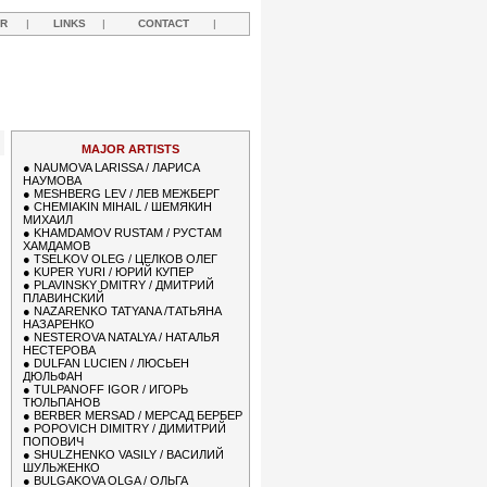
R
|
LINKS
|
CONTACT
|
MAJOR ARTISTS
●
NAUMOVA LARISSA / ЛАРИСА
НАУМОВА
●
MESHBERG LEV / ЛЕВ МЕЖБЕРГ
●
CHEMIAKIN MIHAIL / ШЕМЯКИН
МИХАИЛ
●
KHAMDAMOV RUSTAM / РУСТАМ
ХАМДАМОВ
●
TSELKOV OLEG / ЦЕЛКОВ ОЛЕГ
●
KUPER YURI / ЮРИЙ КУПЕР
●
PLAVINSKY DMITRY / ДМИТРИЙ
ПЛАВИНСКИЙ
●
NAZARENKO TATYANA /ТАТЬЯНА
НАЗАРЕНКО
●
NESTEROVA NATALYA / НАТАЛЬЯ
НЕСТЕРОВА
●
DULFAN LUCIEN / ЛЮСЬЕН
ДЮЛЬФАН
●
TULPANOFF IGOR / ИГОРЬ
ТЮЛЬПАНОВ
●
BERBER MERSAD / МЕРСАД БЕРБЕР
●
POPOVICH DIMITRY / ДИМИТРИЙ
ПОПОВИЧ
●
SHULZHENKO VASILY / ВАСИЛИЙ
ШУЛЬЖЕНКО
●
BULGAKOVA OLGA / ОЛЬГА