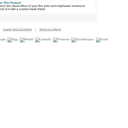
e This Picture!
nce the visual effect of your fine print and emphasize numerous
cts of it with a custom made frame.
Leave Your Comment
|
Send to a friend