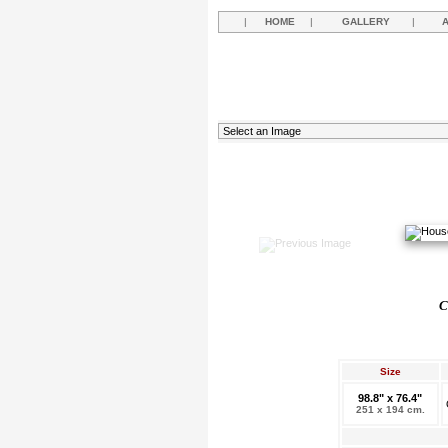
|
HOME
|
GALLERY
|
C
Size
98.8" x 76.4"
251 x 194 cm.