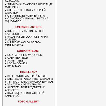
БУЛГАКОВА
●
SITNIKOV ALEXANDER / АЛЕКСАНДР
СИТНИКОВ
●
SHERSTIUK SERGEY / СЕРГЕЙ
ШЕРСТЮК
●
GETA SERGEY / СЕРГЕЙ ГЕТА
●
ODNORALOV MIKHAIL / МИХАИЛ
ОДНОРАЛОВ
EMERGING ARTISTS
●
KUZNETSOV ANTON / АНТОН
КУЗНЕЦОВ
●
VALUEVA SVETLANA / СВЕТЛАНА
ВАЛУЕВА
●
MINNIBAEVA OLGA / ОЛЬГА
МИННИБАЕВА
CORPORATE ART
●
ROY FAIRCHILD-WOODARD
●
GARY BENFIELD
●
JANET TREBY
●
LEO McDOWELL
●
FELIX MAS
MISCELLANY
●
BELLE ANDREY/АНДРЕЙ БЕЛЛЕ
●
SHERBAUM PAVEL/ПАВЕЛ ШЕРБАУМ
●
TSRIMOV RUSLAN/РУСЛАН ЦРИМОВ
●
YAN TATYANA/ТАТЬЯНА ЯН
●
ALEKSEEV DMITRIY/ДМИТРИЙ
АЛЕКСЕЕВ
●
KAMENNOY SERGEY/СЕРГЕЙ
КАМЕННОЙ
FOTO GALLERY