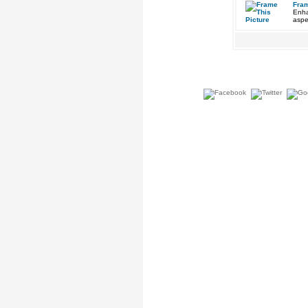
Fram
Enha
aspe