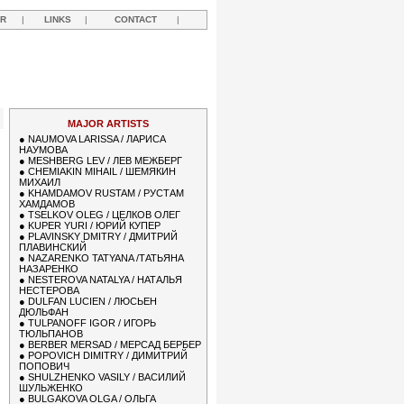
R
|
LINKS
|
CONTACT
|
MAJOR ARTISTS
●
NAUMOVA LARISSA / ЛАРИСА
НАУМОВА
●
MESHBERG LEV / ЛЕВ МЕЖБЕРГ
●
CHEMIAKIN MIHAIL / ШЕМЯКИН
МИХАИЛ
●
KHAMDAMOV RUSTAM / РУСТАМ
ХАМДАМОВ
●
TSELKOV OLEG / ЦЕЛКОВ ОЛЕГ
●
KUPER YURI / ЮРИЙ КУПЕР
●
PLAVINSKY DMITRY / ДМИТРИЙ
ПЛАВИНСКИЙ
●
NAZARENKO TATYANA /ТАТЬЯНА
НАЗАРЕНКО
●
NESTEROVA NATALYA / НАТАЛЬЯ
НЕСТЕРОВА
●
DULFAN LUCIEN / ЛЮСЬЕН
ДЮЛЬФАН
●
TULPANOFF IGOR / ИГОРЬ
ТЮЛЬПАНОВ
●
BERBER MERSAD / МЕРСАД БЕРБЕР
●
POPOVICH DIMITRY / ДИМИТРИЙ
ПОПОВИЧ
●
SHULZHENKO VASILY / ВАСИЛИЙ
ШУЛЬЖЕНКО
●
BULGAKOVA OLGA / ОЛЬГА