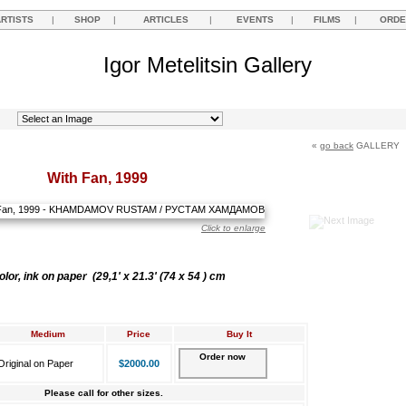
ARTISTS
|
SHOP
|
ARTICLES
|
EVENTS
|
FILMS
|
ORDE
Igor Metelitsin Gallery
«
go back
GALLERY
With Fan, 1999
Click to enlarge
lor, ink on paper (29,1' x 21.3' (74 х 54 ) cm
Medium
Price
Buy It
Order now
Original on Paper
$2000.00
Please call for other sizes.