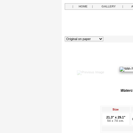
|
HOME
|
GALLERY
|
Waterco
Size
21.3" x 29.1"
54 x 74 cm.