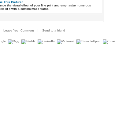
e This Picture!
nce the visual effect of your fine print and emphasize numerous
cts of it with a custom made frame.
Leave Your Comment
|
Send to a friend