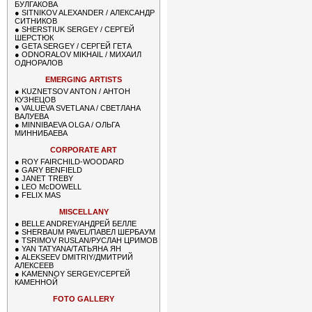
БУЛГАКОВА
●
SITNIKOV ALEXANDER / АЛЕКСАНДР
СИТНИКОВ
●
SHERSTIUK SERGEY / СЕРГЕЙ
ШЕРСТЮК
●
GETA SERGEY / СЕРГЕЙ ГЕТА
●
ODNORALOV MIKHAIL / МИХАИЛ
ОДНОРАЛОВ
EMERGING ARTISTS
●
KUZNETSOV ANTON / АНТОН
КУЗНЕЦОВ
●
VALUEVA SVETLANA / СВЕТЛАНА
ВАЛУЕВА
●
MINNIBAEVA OLGA / ОЛЬГА
МИННИБАЕВА
CORPORATE ART
●
ROY FAIRCHILD-WOODARD
●
GARY BENFIELD
●
JANET TREBY
●
LEO McDOWELL
●
FELIX MAS
MISCELLANY
●
BELLE ANDREY/АНДРЕЙ БЕЛЛЕ
●
SHERBAUM PAVEL/ПАВЕЛ ШЕРБАУМ
●
TSRIMOV RUSLAN/РУСЛАН ЦРИМОВ
●
YAN TATYANA/ТАТЬЯНА ЯН
●
ALEKSEEV DMITRIY/ДМИТРИЙ
АЛЕКСЕЕВ
●
KAMENNOY SERGEY/СЕРГЕЙ
КАМЕННОЙ
FOTO GALLERY