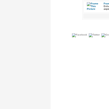
Fram
Enha
aspe