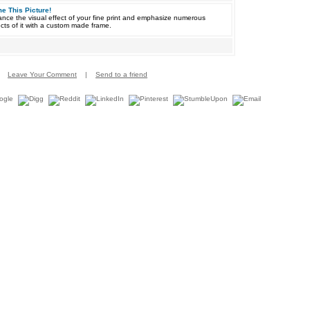
e This Picture!
nce the visual effect of your fine print and emphasize numerous
cts of it with a custom made frame.
Leave Your Comment
|
Send to a friend