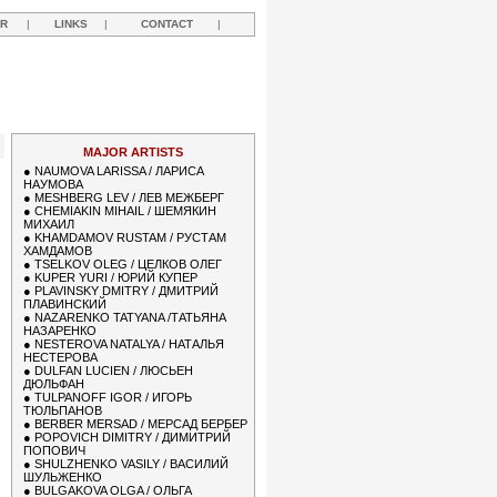
R
|
LINKS
|
CONTACT
|
MAJOR ARTISTS
●
NAUMOVA LARISSA / ЛАРИСА
НАУМОВА
●
MESHBERG LEV / ЛЕВ МЕЖБЕРГ
●
CHEMIAKIN MIHAIL / ШЕМЯКИН
МИХАИЛ
●
KHAMDAMOV RUSTAM / РУСТАМ
ХАМДАМОВ
●
TSELKOV OLEG / ЦЕЛКОВ ОЛЕГ
●
KUPER YURI / ЮРИЙ КУПЕР
●
PLAVINSKY DMITRY / ДМИТРИЙ
ПЛАВИНСКИЙ
●
NAZARENKO TATYANA /ТАТЬЯНА
НАЗАРЕНКО
●
NESTEROVA NATALYA / НАТАЛЬЯ
НЕСТЕРОВА
●
DULFAN LUCIEN / ЛЮСЬЕН
ДЮЛЬФАН
●
TULPANOFF IGOR / ИГОРЬ
ТЮЛЬПАНОВ
●
BERBER MERSAD / МЕРСАД БЕРБЕР
●
POPOVICH DIMITRY / ДИМИТРИЙ
ПОПОВИЧ
●
SHULZHENKO VASILY / ВАСИЛИЙ
ШУЛЬЖЕНКО
●
BULGAKOVA OLGA / ОЛЬГА