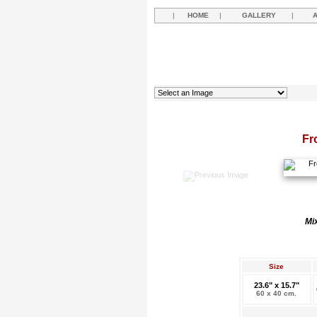
|
HOME
|
GALLERY
|
Fr
Mi
Size
23.6" x 15.7"
60 x 40 cm.