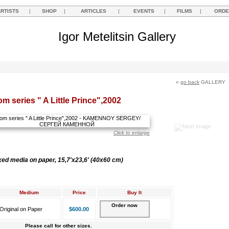
ARTISTS
|
SHOP
|
ARTICLES
|
EVENTS
|
FILMS
|
ORDE
Igor Metelitsin Gallery
«
go back
GALLERY
om series " A Little Prince",2002
Click to enlarge
xed media on paper, 15,7'x23,6' (40x60 cm)
Medium
Price
Buy It
Order now
Original on Paper
$600.00
Please call for other sizes.