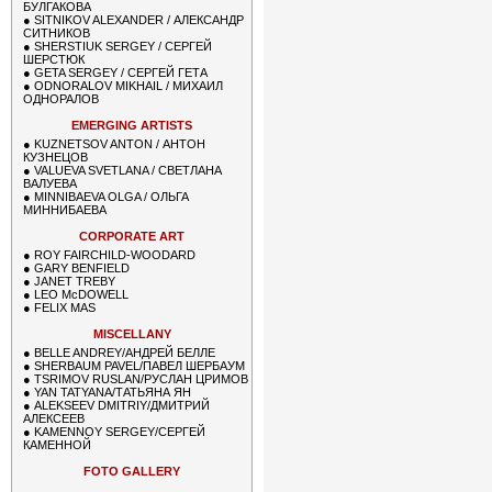
БУЛГАКОВА
●
SITNIKOV ALEXANDER / АЛЕКСАНДР
СИТНИКОВ
●
SHERSTIUK SERGEY / СЕРГЕЙ
ШЕРСТЮК
●
GETA SERGEY / СЕРГЕЙ ГЕТА
●
ODNORALOV MIKHAIL / МИХАИЛ
ОДНОРАЛОВ
EMERGING ARTISTS
●
KUZNETSOV ANTON / АНТОН
КУЗНЕЦОВ
●
VALUEVA SVETLANA / СВЕТЛАНА
ВАЛУЕВА
●
MINNIBAEVA OLGA / ОЛЬГА
МИННИБАЕВА
CORPORATE ART
●
ROY FAIRCHILD-WOODARD
●
GARY BENFIELD
●
JANET TREBY
●
LEO McDOWELL
●
FELIX MAS
MISCELLANY
●
BELLE ANDREY/АНДРЕЙ БЕЛЛЕ
●
SHERBAUM PAVEL/ПАВЕЛ ШЕРБАУМ
●
TSRIMOV RUSLAN/РУСЛАН ЦРИМОВ
●
YAN TATYANA/ТАТЬЯНА ЯН
●
ALEKSEEV DMITRIY/ДМИТРИЙ
АЛЕКСЕЕВ
●
KAMENNOY SERGEY/СЕРГЕЙ
КАМЕННОЙ
FOTO GALLERY