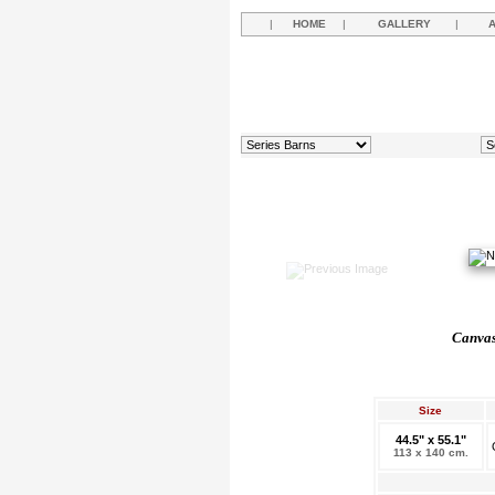
|
HOME
|
GALLERY
|
Canvas,
Size
44.5" x 55.1"
113 x 140 cm.