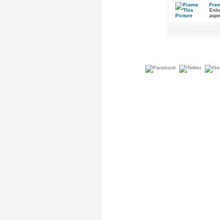
Fram
Enha
aspe