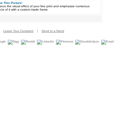
e This Picture!
nce the visual effect of your fine print and emphasize numerous
cts of it with a custom made frame.
Leave Your Comment
|
Send to a friend