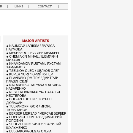
R
|
LINKS
|
CONTACT
|
MAJOR ARTISTS
●
NAUMOVA LARISSA / ЛАРИСА
НАУМОВА
●
MESHBERG LEV / ЛЕВ МЕЖБЕРГ
●
CHEMIAKIN MIHAIL / ШЕМЯКИН
МИХАИЛ
●
KHAMDAMOV RUSTAM / РУСТАМ
ХАМДАМОВ
●
TSELKOV OLEG / ЦЕЛКОВ ОЛЕГ
●
KUPER YURI / ЮРИЙ КУПЕР
●
PLAVINSKY DMITRY / ДМИТРИЙ
ПЛАВИНСКИЙ
●
NAZARENKO TATYANA /ТАТЬЯНА
НАЗАРЕНКО
●
NESTEROVA NATALYA / НАТАЛЬЯ
НЕСТЕРОВА
●
DULFAN LUCIEN / ЛЮСЬЕН
ДЮЛЬФАН
●
TULPANOFF IGOR / ИГОРЬ
ТЮЛЬПАНОВ
●
BERBER MERSAD / МЕРСАД БЕРБЕР
●
POPOVICH DIMITRY / ДИМИТРИЙ
ПОПОВИЧ
●
SHULZHENKO VASILY / ВАСИЛИЙ
ШУЛЬЖЕНКО
●
BULGAKOVA OLGA / ОЛЬГА