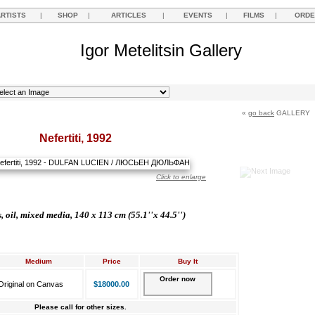
ARTISTS
|
SHOP
|
ARTICLES
|
EVENTS
|
FILMS
|
ORDE
Igor Metelitsin Gallery
«
go back
GALLERY
Nefertiti, 1992
Click to enlarge
 oil, mixed media, 140 x 113 cm (55.1''x 44.5'')
Medium
Price
Buy It
Order now
Original on Canvas
$18000.00
Please call for other sizes.