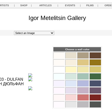
RTISTS
|
SHOP
|
ARTICLES
|
EVENTS
|
FILMS
|
ORDE
Igor Metelitsin Gallery
Choose a wall color