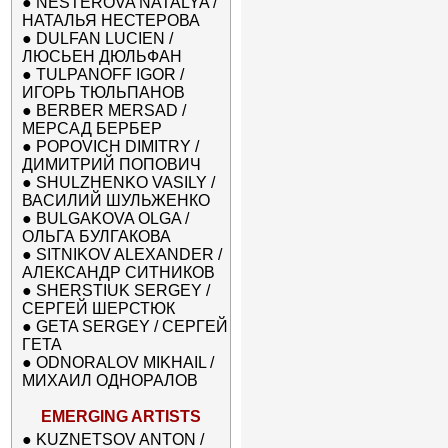
●
NESTEROVA NATALYA /
НАТАЛЬЯ НЕСТЕРОВА
●
DULFAN LUCIEN /
ЛЮСЬЕН ДЮЛЬФАН
●
TULPANOFF IGOR /
ИГОРЬ ТЮЛЬПАНОВ
●
BERBER MERSAD /
МЕРСАД БЕРБЕР
●
POPOVICH DIMITRY /
ДИМИТРИЙ ПОПОВИЧ
●
SHULZHENKO VASILY /
ВАСИЛИЙ ШУЛЬЖЕНКО
●
BULGAKOVA OLGA /
ОЛЬГА БУЛГАКОВА
●
SITNIKOV ALEXANDER /
АЛЕКСАНДР СИТНИКОВ
●
SHERSTIUK SERGEY /
СЕРГЕЙ ШЕРСТЮК
●
GETA SERGEY / СЕРГЕЙ
ГЕТА
●
ODNORALOV MIKHAIL /
МИХАИЛ ОДНОРАЛОВ
EMERGING ARTISTS
●
KUZNETSOV ANTON /