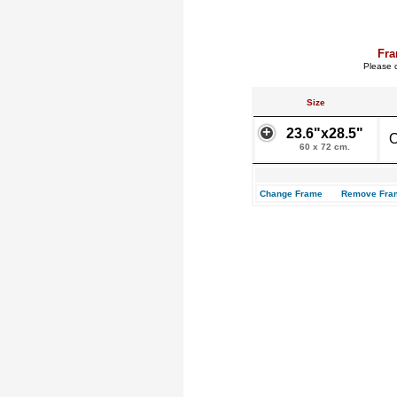
Fra
Please c
Size
23.6"x28.5"
O
60 x 72 cm.
Change Frame
Remove Fra