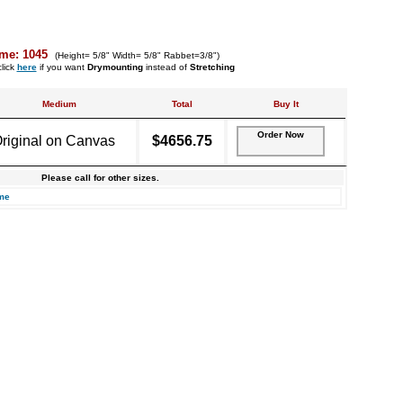
me: 1045
(Height= 5/8" Width= 5/8" Rabbet=3/8")
lick
here
if you want
Drymounting
instead of
Stretching
Medium
Total
Buy It
Order Now
riginal on Canvas
$4656.75
Please call for other sizes.
me