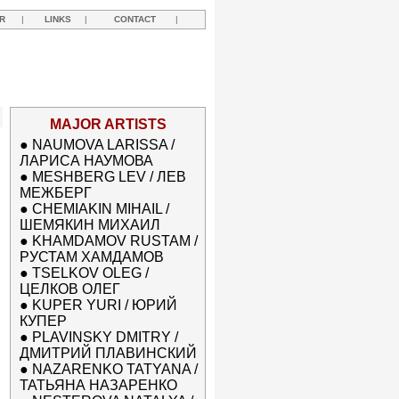
R
|
LINKS
|
CONTACT
|
MAJOR ARTISTS
●
NAUMOVA LARISSA /
ЛАРИСА НАУМОВА
●
MESHBERG LEV / ЛЕВ
МЕЖБЕРГ
●
CHEMIAKIN MIHAIL /
ШЕМЯКИН МИХАИЛ
●
KHAMDAMOV RUSTAM /
РУСТАМ ХАМДАМОВ
●
TSELKOV OLEG /
ЦЕЛКОВ ОЛЕГ
●
KUPER YURI / ЮРИЙ
КУПЕР
●
PLAVINSKY DMITRY /
ДМИТРИЙ ПЛАВИНСКИЙ
●
NAZARENKO TATYANA /
ТАТЬЯНА НАЗАРЕНКО