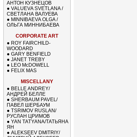
АНТОН КУЗНЕЦОВ
●
VALUEVA SVETLANA /
СВЕТЛАНА ВАЛУЕВА
●
MINNIBAEVA OLGA /
ОЛЬГА МИННИБАЕВА
CORPORATE ART
●
ROY FAIRCHILD-
WOODARD
●
GARY BENFIELD
●
JANET TREBY
●
LEO McDOWELL
●
FELIX MAS
MISCELLANY
●
BELLE ANDREY/
АНДРЕЙ БЕЛЛЕ
●
SHERBAUM PAVEL/
ПАВЕЛ ШЕРБАУМ
●
TSRIMOV RUSLAN/
РУСЛАН ЦРИМОВ
●
YAN TATYANA/ТАТЬЯНА
ЯН
●
ALEKSEEV DMITRIY/