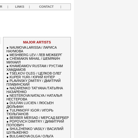
R
|
LINKS
|
CONTACT
|
MAJOR ARTISTS
●
NAUMOVA LARISSA / ЛАРИСА
НАУМОВА
●
MESHBERG LEV / ЛЕВ МЕЖБЕРГ
●
CHEMIAKIN MIHAIL / ШЕМЯКИН
МИХАИЛ
●
KHAMDAMOV RUSTAM / РУСТАМ
ХАМДАМОВ
●
TSELKOV OLEG / ЦЕЛКОВ ОЛЕГ
●
KUPER YURI / ЮРИЙ КУПЕР
●
PLAVINSKY DMITRY / ДМИТРИЙ
ПЛАВИНСКИЙ
●
NAZARENKO TATYANA /ТАТЬЯНА
НАЗАРЕНКО
●
NESTEROVA NATALYA / НАТАЛЬЯ
НЕСТЕРОВА
●
DULFAN LUCIEN / ЛЮСЬЕН
ДЮЛЬФАН
●
TULPANOFF IGOR / ИГОРЬ
ТЮЛЬПАНОВ
●
BERBER MERSAD / МЕРСАД БЕРБЕР
●
POPOVICH DIMITRY / ДИМИТРИЙ
ПОПОВИЧ
●
SHULZHENKO VASILY / ВАСИЛИЙ
ШУЛЬЖЕНКО
●
BULGAKOVA OLGA / ОЛЬГА