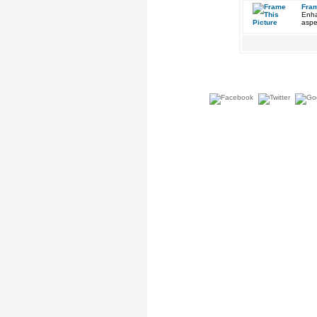
Fram
Enha
aspe