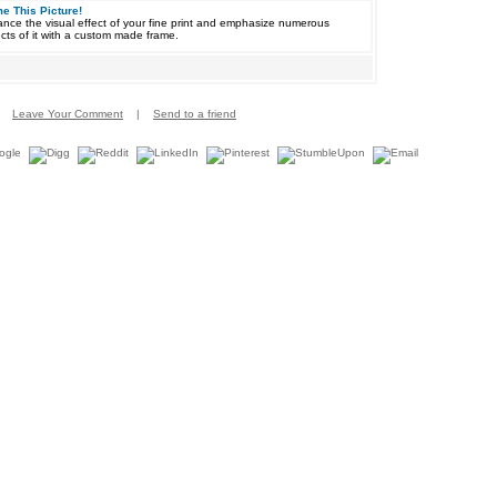
e This Picture!
nce the visual effect of your fine print and emphasize numerous
cts of it with a custom made frame.
Leave Your Comment
|
Send to a friend