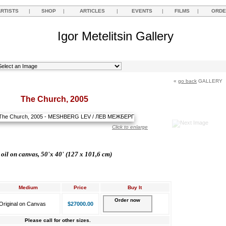
ARTISTS
|
SHOP
|
ARTICLES
|
EVENTS
|
FILMS
|
ORDE
Igor Metelitsin Gallery
«
go back
GALLERY
The Church, 2005
Click to enlarge
oil on canvas, 50'x 40' (127 x 101,6 cm)
Medium
Price
Buy It
Order now
Original on Canvas
$27000.00
Please call for other sizes.