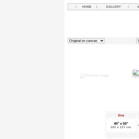
|
HOME
|
GALLERY
|
Size
40" x 50"
102 x 127 cm.