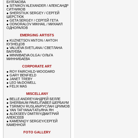
БУЛГАКОВА
●
SITNIKOV ALEXANDER / АЛЕКСАНДР
СИТНИКОВ
●
SHERSTIUK SERGEY / СЕРГЕЙ
ШЕРСТЮК
●
GETA SERGEY / СЕРГЕЙ ГЕТА
●
ODNORALOV MIKHAIL / МИХАИЛ
ОДНОРАЛОВ
EMERGING ARTISTS
●
KUZNETSOV ANTON / АНТОН
КУЗНЕЦОВ
●
VALUEVA SVETLANA / СВЕТЛАНА
ВАЛУЕВА
●
MINNIBAEVA OLGA / ОЛЬГА
МИННИБАЕВА
CORPORATE ART
●
ROY FAIRCHILD-WOODARD
●
GARY BENFIELD
●
JANET TREBY
●
LEO McDOWELL
●
FELIX MAS
MISCELLANY
●
BELLE ANDREY/АНДРЕЙ БЕЛЛЕ
●
SHERBAUM PAVEL/ПАВЕЛ ШЕРБАУМ
●
TSRIMOV RUSLAN/РУСЛАН ЦРИМОВ
●
YAN TATYANA/ТАТЬЯНА ЯН
●
ALEKSEEV DMITRIY/ДМИТРИЙ
АЛЕКСЕЕВ
●
KAMENNOY SERGEY/СЕРГЕЙ
КАМЕННОЙ
FOTO GALLERY