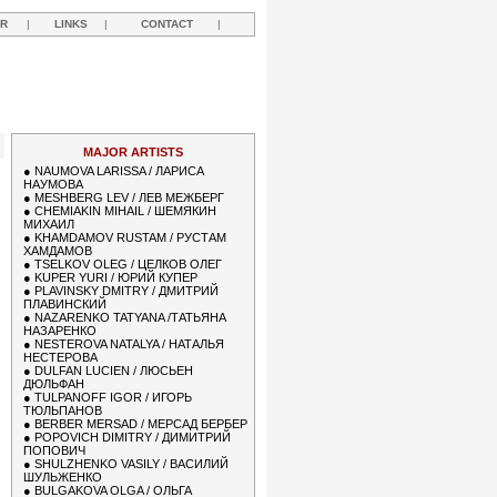
R
|
LINKS
|
CONTACT
|
MAJOR ARTISTS
●
NAUMOVA LARISSA / ЛАРИСА
НАУМОВА
●
MESHBERG LEV / ЛЕВ МЕЖБЕРГ
●
CHEMIAKIN MIHAIL / ШЕМЯКИН
МИХАИЛ
●
KHAMDAMOV RUSTAM / РУСТАМ
ХАМДАМОВ
●
TSELKOV OLEG / ЦЕЛКОВ ОЛЕГ
●
KUPER YURI / ЮРИЙ КУПЕР
●
PLAVINSKY DMITRY / ДМИТРИЙ
ПЛАВИНСКИЙ
●
NAZARENKO TATYANA /ТАТЬЯНА
НАЗАРЕНКО
●
NESTEROVA NATALYA / НАТАЛЬЯ
НЕСТЕРОВА
●
DULFAN LUCIEN / ЛЮСЬЕН
ДЮЛЬФАН
●
TULPANOFF IGOR / ИГОРЬ
ТЮЛЬПАНОВ
●
BERBER MERSAD / МЕРСАД БЕРБЕР
●
POPOVICH DIMITRY / ДИМИТРИЙ
ПОПОВИЧ
●
SHULZHENKO VASILY / ВАСИЛИЙ
ШУЛЬЖЕНКО
●
BULGAKOVA OLGA / ОЛЬГА