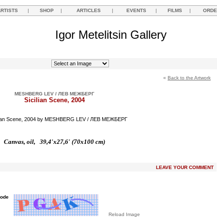
ARTISTS
|
SHOP
|
ARTICLES
|
EVENTS
|
FILMS
|
ORDE
Igor Metelitsin Gallery
«
Back to the Artwork
MESHBERG LEV / ЛЕВ МЕЖБЕРГ
Sicilian Scene, 2004
Canvas, oil, 39,4'x27,6' (70x100 cm)
LEAVE YOUR COMMENT
Code
Reload Image