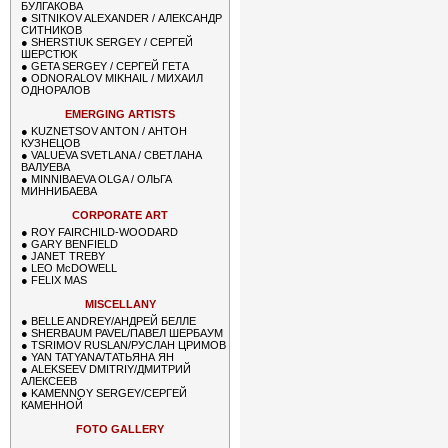
БУЛГАКОВА
●
SITNIKOV ALEXANDER / АЛЕКСАНДР
СИТНИКОВ
●
SHERSTIUK SERGEY / СЕРГЕЙ
ШЕРСТЮК
●
GETA SERGEY / СЕРГЕЙ ГЕТА
●
ODNORALOV MIKHAIL / МИХАИЛ
ОДНОРАЛОВ
EMERGING ARTISTS
●
KUZNETSOV ANTON / АНТОН
КУЗНЕЦОВ
●
VALUEVA SVETLANA / СВЕТЛАНА
ВАЛУЕВА
●
MINNIBAEVA OLGA / ОЛЬГА
МИННИБАЕВА
CORPORATE ART
●
ROY FAIRCHILD-WOODARD
●
GARY BENFIELD
●
JANET TREBY
●
LEO McDOWELL
●
FELIX MAS
MISCELLANY
●
BELLE ANDREY/АНДРЕЙ БЕЛЛЕ
●
SHERBAUM PAVEL/ПАВЕЛ ШЕРБАУМ
●
TSRIMOV RUSLAN/РУСЛАН ЦРИМОВ
●
YAN TATYANA/ТАТЬЯНА ЯН
●
ALEKSEEV DMITRIY/ДМИТРИЙ
АЛЕКСЕЕВ
●
KAMENNOY SERGEY/СЕРГЕЙ
КАМЕННОЙ
FOTO GALLERY