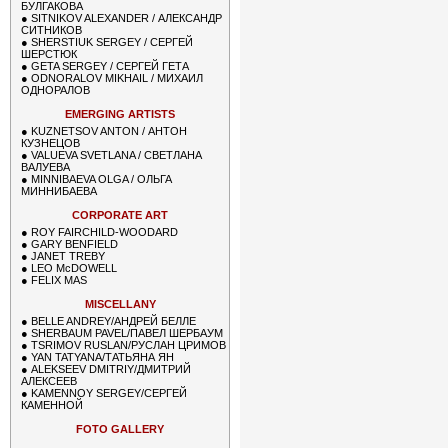
БУЛГАКОВА
●
SITNIKOV ALEXANDER / АЛЕКСАНДР
СИТНИКОВ
●
SHERSTIUK SERGEY / СЕРГЕЙ
ШЕРСТЮК
●
GETA SERGEY / СЕРГЕЙ ГЕТА
●
ODNORALOV MIKHAIL / МИХАИЛ
ОДНОРАЛОВ
EMERGING ARTISTS
●
KUZNETSOV ANTON / АНТОН
КУЗНЕЦОВ
●
VALUEVA SVETLANA / СВЕТЛАНА
ВАЛУЕВА
●
MINNIBAEVA OLGA / ОЛЬГА
МИННИБАЕВА
CORPORATE ART
●
ROY FAIRCHILD-WOODARD
●
GARY BENFIELD
●
JANET TREBY
●
LEO McDOWELL
●
FELIX MAS
MISCELLANY
●
BELLE ANDREY/АНДРЕЙ БЕЛЛЕ
●
SHERBAUM PAVEL/ПАВЕЛ ШЕРБАУМ
●
TSRIMOV RUSLAN/РУСЛАН ЦРИМОВ
●
YAN TATYANA/ТАТЬЯНА ЯН
●
ALEKSEEV DMITRIY/ДМИТРИЙ
АЛЕКСЕЕВ
●
KAMENNOY SERGEY/СЕРГЕЙ
КАМЕННОЙ
FOTO GALLERY