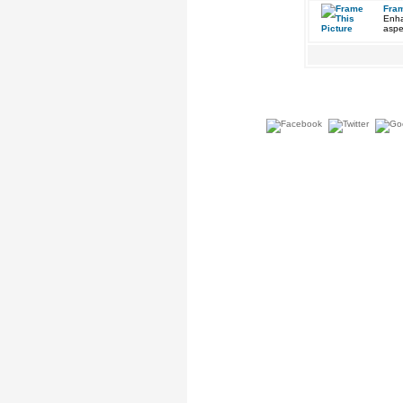
Fram
Enha
aspe