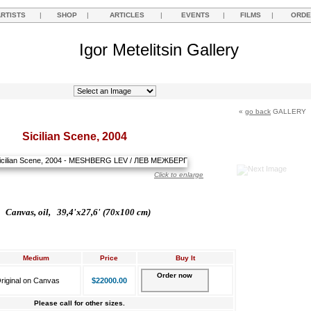
ARTISTS
|
SHOP
|
ARTICLES
|
EVENTS
|
FILMS
|
ORDE
Igor Metelitsin Gallery
«
go back
GALLERY
Sicilian Scene, 2004
Click to enlarge
Canvas, oil, 39,4'x27,6' (70x100 cm)
Medium
Price
Buy It
Order now
riginal on Canvas
$22000.00
Please call for other sizes.