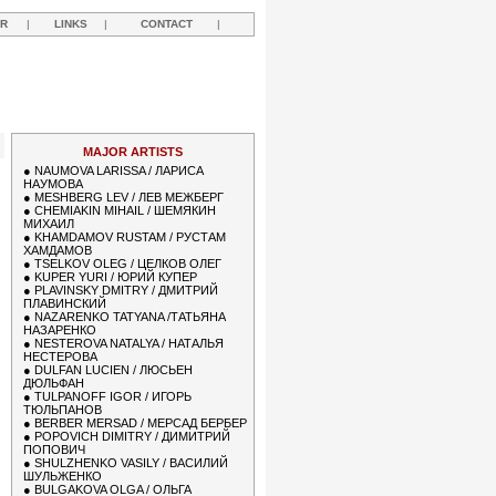
R
|
LINKS
|
CONTACT
|
MAJOR ARTISTS
●
NAUMOVA LARISSA / ЛАРИСА
НАУМОВА
●
MESHBERG LEV / ЛЕВ МЕЖБЕРГ
●
CHEMIAKIN MIHAIL / ШЕМЯКИН
МИХАИЛ
●
KHAMDAMOV RUSTAM / РУСТАМ
ХАМДАМОВ
●
TSELKOV OLEG / ЦЕЛКОВ ОЛЕГ
●
KUPER YURI / ЮРИЙ КУПЕР
●
PLAVINSKY DMITRY / ДМИТРИЙ
ПЛАВИНСКИЙ
●
NAZARENKO TATYANA /ТАТЬЯНА
НАЗАРЕНКО
●
NESTEROVA NATALYA / НАТАЛЬЯ
НЕСТЕРОВА
●
DULFAN LUCIEN / ЛЮСЬЕН
ДЮЛЬФАН
●
TULPANOFF IGOR / ИГОРЬ
ТЮЛЬПАНОВ
●
BERBER MERSAD / МЕРСАД БЕРБЕР
●
POPOVICH DIMITRY / ДИМИТРИЙ
ПОПОВИЧ
●
SHULZHENKO VASILY / ВАСИЛИЙ
ШУЛЬЖЕНКО
●
BULGAKOVA OLGA / ОЛЬГА