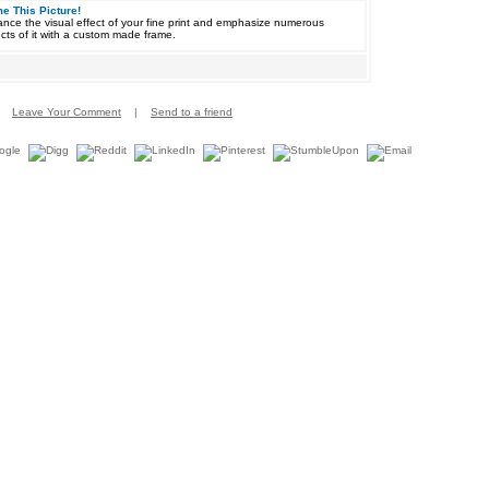
e This Picture!
nce the visual effect of your fine print and emphasize numerous
cts of it with a custom made frame.
Leave Your Comment
|
Send to a friend