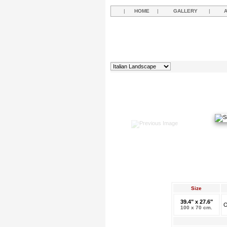
|
HOME
|
GALLERY
|
Size
39.4" x 27.6"
O
100 x 70 cm.