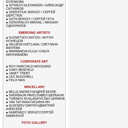
БУЛГАКОВА
●
SITNIKOV ALEXANDER / АЛЕКСАНДР
СИТНИКОВ
●
SHERSTIUK SERGEY / СЕРГЕЙ
ШЕРСТЮК
●
GETA SERGEY / СЕРГЕЙ ГЕТА
●
ODNORALOV MIKHAIL / МИХАИЛ
ОДНОРАЛОВ
EMERGING ARTISTS
●
KUZNETSOV ANTON / АНТОН
КУЗНЕЦОВ
●
VALUEVA SVETLANA / СВЕТЛАНА
ВАЛУЕВА
●
MINNIBAEVA OLGA / ОЛЬГА
МИННИБАЕВА
CORPORATE ART
●
ROY FAIRCHILD-WOODARD
●
GARY BENFIELD
●
JANET TREBY
●
LEO McDOWELL
●
FELIX MAS
MISCELLANY
●
BELLE ANDREY/АНДРЕЙ БЕЛЛЕ
●
SHERBAUM PAVEL/ПАВЕЛ ШЕРБАУМ
●
TSRIMOV RUSLAN/РУСЛАН ЦРИМОВ
●
YAN TATYANA/ТАТЬЯНА ЯН
●
ALEKSEEV DMITRIY/ДМИТРИЙ
АЛЕКСЕЕВ
●
KAMENNOY SERGEY/СЕРГЕЙ
КАМЕННОЙ
FOTO GALLERY