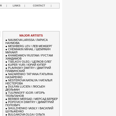
R
|
LINKS
|
CONTACT
|
MAJOR ARTISTS
●
NAUMOVA LARISSA / ЛАРИСА
НАУМОВА
●
MESHBERG LEV / ЛЕВ МЕЖБЕРГ
●
CHEMIAKIN MIHAIL / ШЕМЯКИН
МИХАИЛ
●
KHAMDAMOV RUSTAM / РУСТАМ
ХАМДАМОВ
●
TSELKOV OLEG / ЦЕЛКОВ ОЛЕГ
●
KUPER YURI / ЮРИЙ КУПЕР
●
PLAVINSKY DMITRY / ДМИТРИЙ
ПЛАВИНСКИЙ
●
NAZARENKO TATYANA /ТАТЬЯНА
НАЗАРЕНКО
●
NESTEROVA NATALYA / НАТАЛЬЯ
НЕСТЕРОВА
●
DULFAN LUCIEN / ЛЮСЬЕН
ДЮЛЬФАН
●
TULPANOFF IGOR / ИГОРЬ
ТЮЛЬПАНОВ
●
BERBER MERSAD / МЕРСАД БЕРБЕР
●
POPOVICH DIMITRY / ДИМИТРИЙ
ПОПОВИЧ
●
SHULZHENKO VASILY / ВАСИЛИЙ
ШУЛЬЖЕНКО
●
BULGAKOVA OLGA / ОЛЬГА