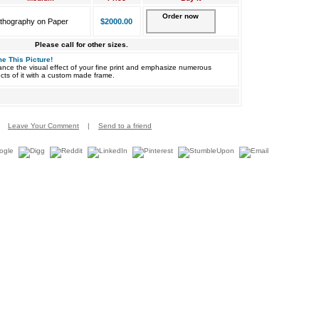
Order now
ithography on Paper
$2000.00
Please call for other sizes.
e This Picture!
nce the visual effect of your fine print and emphasize numerous
cts of it with a custom made frame.
Leave Your Comment
|
Send to a friend