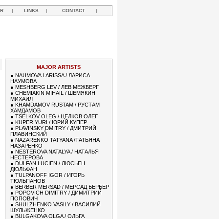
R
|
LINKS
|
CONTACT
|
MAJOR ARTISTS
●
NAUMOVA LARISSA / ЛАРИСА
НАУМОВА
●
MESHBERG LEV / ЛЕВ МЕЖБЕРГ
●
CHEMIAKIN MIHAIL / ШЕМЯКИН
МИХАИЛ
●
KHAMDAMOV RUSTAM / РУСТАМ
ХАМДАМОВ
●
TSELKOV OLEG / ЦЕЛКОВ ОЛЕГ
●
KUPER YURI / ЮРИЙ КУПЕР
●
PLAVINSKY DMITRY / ДМИТРИЙ
ПЛАВИНСКИЙ
●
NAZARENKO TATYANA /ТАТЬЯНА
НАЗАРЕНКО
●
NESTEROVA NATALYA / НАТАЛЬЯ
НЕСТЕРОВА
●
DULFAN LUCIEN / ЛЮСЬЕН
ДЮЛЬФАН
●
TULPANOFF IGOR / ИГОРЬ
ТЮЛЬПАНОВ
●
BERBER MERSAD / МЕРСАД БЕРБЕР
●
POPOVICH DIMITRY / ДИМИТРИЙ
ПОПОВИЧ
●
SHULZHENKO VASILY / ВАСИЛИЙ
ШУЛЬЖЕНКО
●
BULGAKOVA OLGA / ОЛЬГА