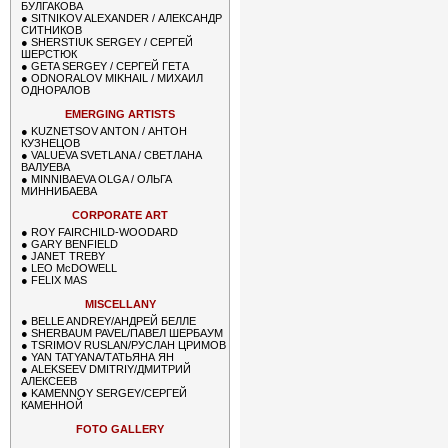
БУЛГАКОВА
●
SITNIKOV ALEXANDER / АЛЕКСАНДР
СИТНИКОВ
●
SHERSTIUK SERGEY / СЕРГЕЙ
ШЕРСТЮК
●
GETA SERGEY / СЕРГЕЙ ГЕТА
●
ODNORALOV MIKHAIL / МИХАИЛ
ОДНОРАЛОВ
EMERGING ARTISTS
●
KUZNETSOV ANTON / АНТОН
КУЗНЕЦОВ
●
VALUEVA SVETLANA / СВЕТЛАНА
ВАЛУЕВА
●
MINNIBAEVA OLGA / ОЛЬГА
МИННИБАЕВА
CORPORATE ART
●
ROY FAIRCHILD-WOODARD
●
GARY BENFIELD
●
JANET TREBY
●
LEO McDOWELL
●
FELIX MAS
MISCELLANY
●
BELLE ANDREY/АНДРЕЙ БЕЛЛЕ
●
SHERBAUM PAVEL/ПАВЕЛ ШЕРБАУМ
●
TSRIMOV RUSLAN/РУСЛАН ЦРИМОВ
●
YAN TATYANA/ТАТЬЯНА ЯН
●
ALEKSEEV DMITRIY/ДМИТРИЙ
АЛЕКСЕЕВ
●
KAMENNOY SERGEY/СЕРГЕЙ
КАМЕННОЙ
FOTO GALLERY