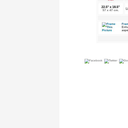
22.5" x 18.5"
L
57 x 47 cm.
Fram
Enha
aspe