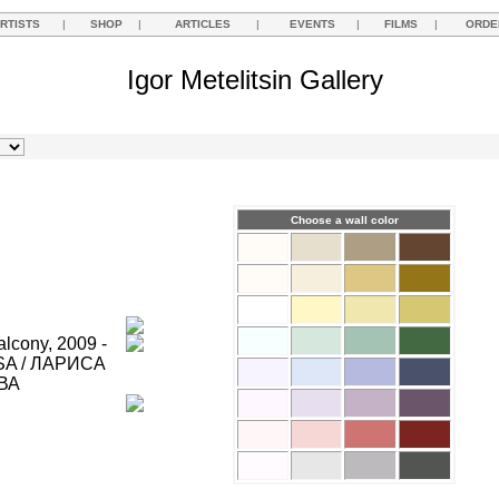
RTISTS
|
SHOP
|
ARTICLES
|
EVENTS
|
FILMS
|
ORDE
Igor Metelitsin Gallery
Choose a wall color