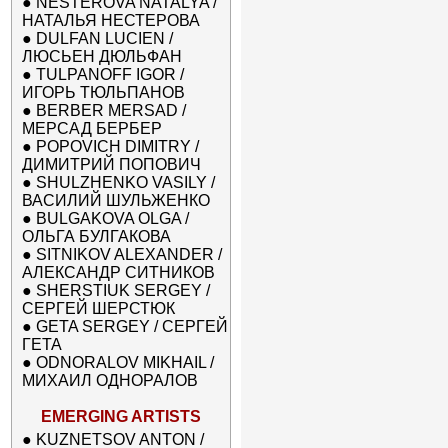
●
NESTEROVA NATALYA /
НАТАЛЬЯ НЕСТЕРОВА
●
DULFAN LUCIEN /
ЛЮСЬЕН ДЮЛЬФАН
●
TULPANOFF IGOR /
ИГОРЬ ТЮЛЬПАНОВ
●
BERBER MERSAD /
МЕРСАД БЕРБЕР
●
POPOVICH DIMITRY /
ДИМИТРИЙ ПОПОВИЧ
●
SHULZHENKO VASILY /
ВАСИЛИЙ ШУЛЬЖЕНКО
●
BULGAKOVA OLGA /
ОЛЬГА БУЛГАКОВА
●
SITNIKOV ALEXANDER /
АЛЕКСАНДР СИТНИКОВ
●
SHERSTIUK SERGEY /
СЕРГЕЙ ШЕРСТЮК
●
GETA SERGEY / СЕРГЕЙ
ГЕТА
●
ODNORALOV MIKHAIL /
МИХАИЛ ОДНОРАЛОВ
EMERGING ARTISTS
●
KUZNETSOV ANTON /