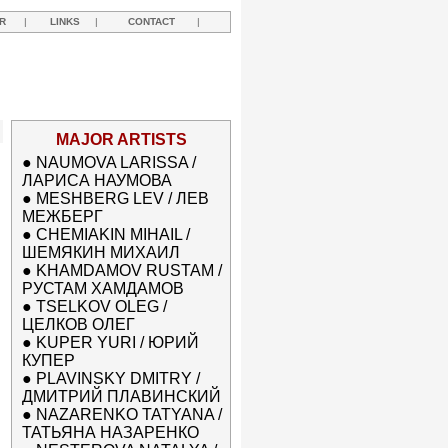
R
|
LINKS
|
CONTACT
|
MAJOR ARTISTS
●
NAUMOVA LARISSA /
ЛАРИСА НАУМОВА
●
MESHBERG LEV / ЛЕВ
МЕЖБЕРГ
●
CHEMIAKIN MIHAIL /
ШЕМЯКИН МИХАИЛ
●
KHAMDAMOV RUSTAM /
РУСТАМ ХАМДАМОВ
●
TSELKOV OLEG /
ЦЕЛКОВ ОЛЕГ
●
KUPER YURI / ЮРИЙ
КУПЕР
●
PLAVINSKY DMITRY /
ДМИТРИЙ ПЛАВИНСКИЙ
●
NAZARENKO TATYANA /
ТАТЬЯНА НАЗАРЕНКО