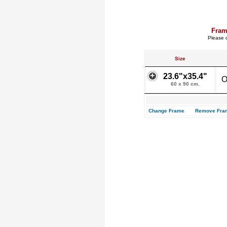
Fram
Please c
Size
23.6"x35.4"
O
60 x 90 cm.
Change Frame
Remove Fra