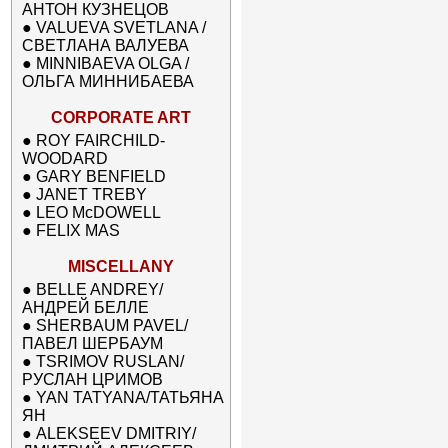
АНТОН КУЗНЕЦОВ
●
VALUEVA SVETLANA /
СВЕТЛАНА ВАЛУЕВА
●
MINNIBAEVA OLGA /
ОЛЬГА МИННИБАЕВА
CORPORATE ART
●
ROY FAIRCHILD-
WOODARD
●
GARY BENFIELD
●
JANET TREBY
●
LEO McDOWELL
●
FELIX MAS
MISCELLANY
●
BELLE ANDREY/
АНДРЕЙ БЕЛЛЕ
●
SHERBAUM PAVEL/
ПАВЕЛ ШЕРБАУМ
●
TSRIMOV RUSLAN/
РУСЛАН ЦРИМОВ
●
YAN TATYANA/ТАТЬЯНА
ЯН
●
ALEKSEEV DMITRIY/