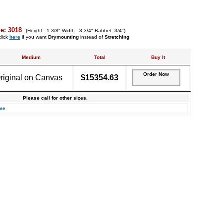
e: 3018
(Height= 1 3/8" Width= 3 3/4" Rabbet=3/4")
lick
here
if you want
Drymounting
instead of
Stretching
Medium
Total
Buy It
Order Now
riginal on Canvas
$15354.63
Please call for other sizes.
me