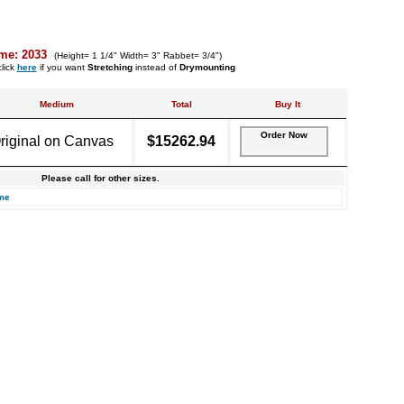
me: 2033
(Height= 1 1/4" Width= 3" Rabbet= 3/4")
lick
here
if you want
Stretching
instead of
Drymounting
Medium
Total
Buy It
Order Now
riginal on Canvas
$15262.94
Please call for other sizes.
me