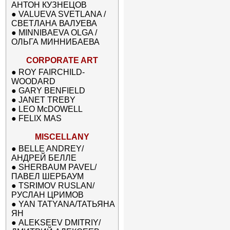
АНТОН КУЗНЕЦОВ
●
VALUEVA SVETLANA /
СВЕТЛАНА ВАЛУЕВА
●
MINNIBAEVA OLGA /
ОЛЬГА МИННИБАЕВА
CORPORATE ART
●
ROY FAIRCHILD-
WOODARD
●
GARY BENFIELD
●
JANET TREBY
●
LEO McDOWELL
●
FELIX MAS
MISCELLANY
●
BELLE ANDREY/
АНДРЕЙ БЕЛЛЕ
●
SHERBAUM PAVEL/
ПАВЕЛ ШЕРБАУМ
●
TSRIMOV RUSLAN/
РУСЛАН ЦРИМОВ
●
YAN TATYANA/ТАТЬЯНА
ЯН
●
ALEKSEEV DMITRIY/