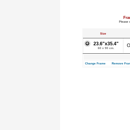
Fra
Please c
Size
23.6"x35.4"
O
60 x 90 cm.
Change Frame
Remove Fra