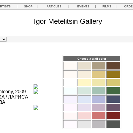
RTISTS
|
SHOP
|
ARTICLES
|
EVENTS
|
FILMS
|
ORDE
Igor Metelitsin Gallery
Choose a wall color