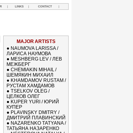
R
|
LINKS
|
CONTACT
|
MAJOR ARTISTS
●
NAUMOVA LARISSA /
ЛАРИСА НАУМОВА
●
MESHBERG LEV / ЛЕВ
МЕЖБЕРГ
●
CHEMIAKIN MIHAIL /
ШЕМЯКИН МИХАИЛ
●
KHAMDAMOV RUSTAM /
РУСТАМ ХАМДАМОВ
●
TSELKOV OLEG /
ЦЕЛКОВ ОЛЕГ
●
KUPER YURI / ЮРИЙ
КУПЕР
●
PLAVINSKY DMITRY /
ДМИТРИЙ ПЛАВИНСКИЙ
●
NAZARENKO TATYANA /
ТАТЬЯНА НАЗАРЕНКО