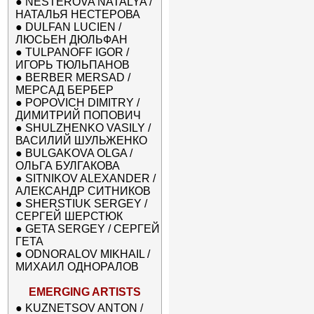
●
NESTEROVA NATALYA /
НАТАЛЬЯ НЕСТЕРОВА
●
DULFAN LUCIEN /
ЛЮСЬЕН ДЮЛЬФАН
●
TULPANOFF IGOR /
ИГОРЬ ТЮЛЬПАНОВ
●
BERBER MERSAD /
МЕРСАД БЕРБЕР
●
POPOVICH DIMITRY /
ДИМИТРИЙ ПОПОВИЧ
●
SHULZHENKO VASILY /
ВАСИЛИЙ ШУЛЬЖЕНКО
●
BULGAKOVA OLGA /
ОЛЬГА БУЛГАКОВА
●
SITNIKOV ALEXANDER /
АЛЕКСАНДР СИТНИКОВ
●
SHERSTIUK SERGEY /
СЕРГЕЙ ШЕРСТЮК
●
GETA SERGEY / СЕРГЕЙ
ГЕТА
●
ODNORALOV MIKHAIL /
МИХАИЛ ОДНОРАЛОВ
EMERGING ARTISTS
●
KUZNETSOV ANTON /