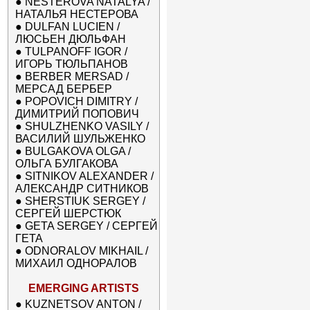
●
NESTEROVA NATALYA /
НАТАЛЬЯ НЕСТЕРОВА
●
DULFAN LUCIEN /
ЛЮСЬЕН ДЮЛЬФАН
●
TULPANOFF IGOR /
ИГОРЬ ТЮЛЬПАНОВ
●
BERBER MERSAD /
МЕРСАД БЕРБЕР
●
POPOVICH DIMITRY /
ДИМИТРИЙ ПОПОВИЧ
●
SHULZHENKO VASILY /
ВАСИЛИЙ ШУЛЬЖЕНКО
●
BULGAKOVA OLGA /
ОЛЬГА БУЛГАКОВА
●
SITNIKOV ALEXANDER /
АЛЕКСАНДР СИТНИКОВ
●
SHERSTIUK SERGEY /
СЕРГЕЙ ШЕРСТЮК
●
GETA SERGEY / СЕРГЕЙ
ГЕТА
●
ODNORALOV MIKHAIL /
МИХАИЛ ОДНОРАЛОВ
EMERGING ARTISTS
●
KUZNETSOV ANTON /