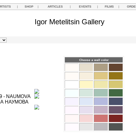
RTISTS
|
SHOP
|
ARTICLES
|
EVENTS
|
FILMS
|
ORDE
Igor Metelitsin Gallery
Choose a wall color