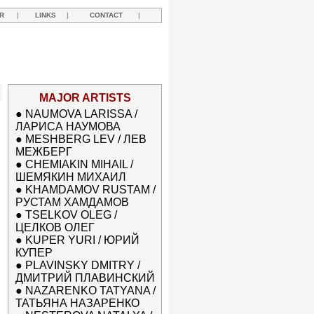
R
|
LINKS
|
CONTACT
|
MAJOR ARTISTS
●
NAUMOVA LARISSA /
ЛАРИСА НАУМОВА
●
MESHBERG LEV / ЛЕВ
МЕЖБЕРГ
●
CHEMIAKIN MIHAIL /
ШЕМЯКИН МИХАИЛ
●
KHAMDAMOV RUSTAM /
РУСТАМ ХАМДАМОВ
●
TSELKOV OLEG /
ЦЕЛКОВ ОЛЕГ
●
KUPER YURI / ЮРИЙ
КУПЕР
●
PLAVINSKY DMITRY /
ДМИТРИЙ ПЛАВИНСКИЙ
●
NAZARENKO TATYANA /
ТАТЬЯНА НАЗАРЕНКО