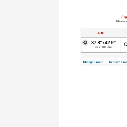
Fr
Please c
Size
37.8"x42.9"
O
96 x 109 cm.
Change Frame
Remove Fra