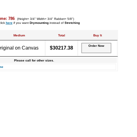
ame: 786
(Height= 3/4" Width= 3/4" Rabbet= 5/8")
lick
here
if you want
Drymounting
instead of
Stretching
Medium
Total
Buy It
Order Now
riginal on Canvas
$30217.38
Please call for other sizes.
me