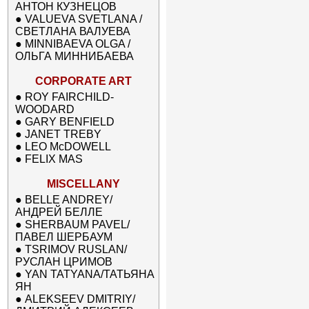
АНТОН КУЗНЕЦОВ
●
VALUEVA SVETLANA /
СВЕТЛАНА ВАЛУЕВА
●
MINNIBAEVA OLGA /
ОЛЬГА МИННИБАЕВА
CORPORATE ART
●
ROY FAIRCHILD-
WOODARD
●
GARY BENFIELD
●
JANET TREBY
●
LEO McDOWELL
●
FELIX MAS
MISCELLANY
●
BELLE ANDREY/
АНДРЕЙ БЕЛЛЕ
●
SHERBAUM PAVEL/
ПАВЕЛ ШЕРБАУМ
●
TSRIMOV RUSLAN/
РУСЛАН ЦРИМОВ
●
YAN TATYANA/ТАТЬЯНА
ЯН
●
ALEKSEEV DMITRIY/