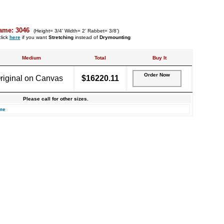
ame: 3046
(Height= 3/4’ Width= 2’ Rabbet= 3/8’)
lick
here
if you want
Stretching
instead of
Drymounting
Medium
Total
Buy It
Order Now
riginal on Canvas
$16220.11
Please call for other sizes.
me