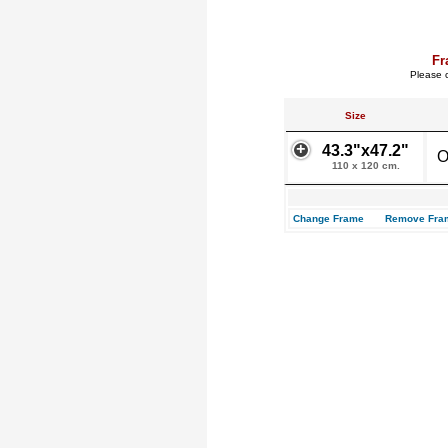
Fr
Please c
Size
43.3"x47.2"
O
110 x 120 cm.
Change Frame
Remove Fra