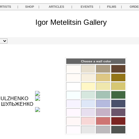
RTISTS
|
SHOP
|
ARTICLES
|
EVENTS
|
FILMS
|
ORDE
Igor Metelitsin Gallery
Choose a wall color