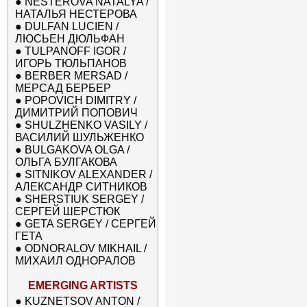
●
NESTEROVA NATALYA /
НАТАЛЬЯ НЕСТЕРОВА
●
DULFAN LUCIEN /
ЛЮСЬЕН ДЮЛЬФАН
●
TULPANOFF IGOR /
ИГОРЬ ТЮЛЬПАНОВ
●
BERBER MERSAD /
МЕРСАД БЕРБЕР
●
POPOVICH DIMITRY /
ДИМИТРИЙ ПОПОВИЧ
●
SHULZHENKO VASILY /
ВАСИЛИЙ ШУЛЬЖЕНКО
●
BULGAKOVA OLGA /
ОЛЬГА БУЛГАКОВА
●
SITNIKOV ALEXANDER /
АЛЕКСАНДР СИТНИКОВ
●
SHERSTIUK SERGEY /
СЕРГЕЙ ШЕРСТЮК
●
GETA SERGEY / СЕРГЕЙ
ГЕТА
●
ODNORALOV MIKHAIL /
МИХАИЛ ОДНОРАЛОВ
EMERGING ARTISTS
●
KUZNETSOV ANTON /