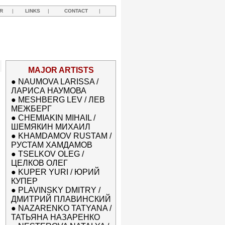
R
|
LINKS
|
CONTACT
|
MAJOR ARTISTS
●
NAUMOVA LARISSA /
ЛАРИСА НАУМОВА
●
MESHBERG LEV / ЛЕВ
МЕЖБЕРГ
●
CHEMIAKIN MIHAIL /
ШЕМЯКИН МИХАИЛ
●
KHAMDAMOV RUSTAM /
РУСТАМ ХАМДАМОВ
●
TSELKOV OLEG /
ЦЕЛКОВ ОЛЕГ
●
KUPER YURI / ЮРИЙ
КУПЕР
●
PLAVINSKY DMITRY /
ДМИТРИЙ ПЛАВИНСКИЙ
●
NAZARENKO TATYANA /
ТАТЬЯНА НАЗАРЕНКО