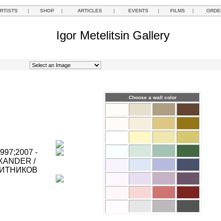
RTISTS
|
SHOP
|
ARTICLES
|
EVENTS
|
FILMS
|
ORDE
Igor Metelitsin Gallery
Choose a wall color