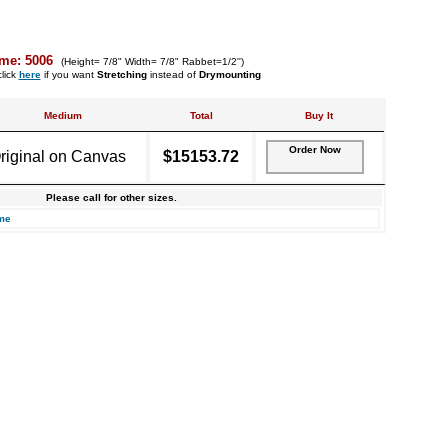
me: 5006
(Height= 7/8" Width= 7/8" Rabbet=1/2'')
lick
here
if you want
Stretching
instead of
Drymounting
Medium
Total
Buy It
Order Now
riginal on Canvas
$15153.72
Please call for other sizes.
me