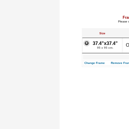
Fra
Please c
Size
37.4"x37.4"
O
95 x 95 cm.
Change Frame
Remove Fra