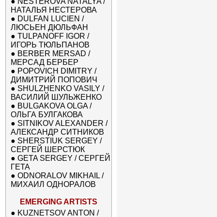
●
NESTEROVA NATALYA /
НАТАЛЬЯ НЕСТЕРОВА
●
DULFAN LUCIEN /
ЛЮСЬЕН ДЮЛЬФАН
●
TULPANOFF IGOR /
ИГОРЬ ТЮЛЬПАНОВ
●
BERBER MERSAD /
МЕРСАД БЕРБЕР
●
POPOVICH DIMITRY /
ДИМИТРИЙ ПОПОВИЧ
●
SHULZHENKO VASILY /
ВАСИЛИЙ ШУЛЬЖЕНКО
●
BULGAKOVA OLGA /
ОЛЬГА БУЛГАКОВА
●
SITNIKOV ALEXANDER /
АЛЕКСАНДР СИТНИКОВ
●
SHERSTIUK SERGEY /
СЕРГЕЙ ШЕРСТЮК
●
GETA SERGEY / СЕРГЕЙ
ГЕТА
●
ODNORALOV MIKHAIL /
МИХАИЛ ОДНОРАЛОВ
EMERGING ARTISTS
●
KUZNETSOV ANTON /