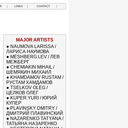
R
|
LINKS
|
CONTACT
|
MAJOR ARTISTS
●
NAUMOVA LARISSA /
ЛАРИСА НАУМОВА
●
MESHBERG LEV / ЛЕВ
МЕЖБЕРГ
●
CHEMIAKIN MIHAIL /
ШЕМЯКИН МИХАИЛ
●
KHAMDAMOV RUSTAM /
РУСТАМ ХАМДАМОВ
●
TSELKOV OLEG /
ЦЕЛКОВ ОЛЕГ
●
KUPER YURI / ЮРИЙ
КУПЕР
●
PLAVINSKY DMITRY /
ДМИТРИЙ ПЛАВИНСКИЙ
●
NAZARENKO TATYANA /
ТАТЬЯНА НАЗАРЕНКО