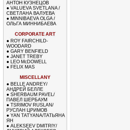
АНТОН КУЗНЕЦОВ
●
VALUEVA SVETLANA /
СВЕТЛАНА ВАЛУЕВА
●
MINNIBAEVA OLGA /
ОЛЬГА МИННИБАЕВА
CORPORATE ART
●
ROY FAIRCHILD-
WOODARD
●
GARY BENFIELD
●
JANET TREBY
●
LEO McDOWELL
●
FELIX MAS
MISCELLANY
●
BELLE ANDREY/
АНДРЕЙ БЕЛЛЕ
●
SHERBAUM PAVEL/
ПАВЕЛ ШЕРБАУМ
●
TSRIMOV RUSLAN/
РУСЛАН ЦРИМОВ
●
YAN TATYANA/ТАТЬЯНА
ЯН
●
ALEKSEEV DMITRIY/