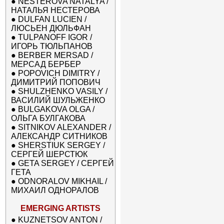
●
NESTEROVA NATALYA /
НАТАЛЬЯ НЕСТЕРОВА
●
DULFAN LUCIEN /
ЛЮСЬЕН ДЮЛЬФАН
●
TULPANOFF IGOR /
ИГОРЬ ТЮЛЬПАНОВ
●
BERBER MERSAD /
МЕРСАД БЕРБЕР
●
POPOVICH DIMITRY /
ДИМИТРИЙ ПОПОВИЧ
●
SHULZHENKO VASILY /
ВАСИЛИЙ ШУЛЬЖЕНКО
●
BULGAKOVA OLGA /
ОЛЬГА БУЛГАКОВА
●
SITNIKOV ALEXANDER /
АЛЕКСАНДР СИТНИКОВ
●
SHERSTIUK SERGEY /
СЕРГЕЙ ШЕРСТЮК
●
GETA SERGEY / СЕРГЕЙ
ГЕТА
●
ODNORALOV MIKHAIL /
МИХАИЛ ОДНОРАЛОВ
EMERGING ARTISTS
●
KUZNETSOV ANTON /