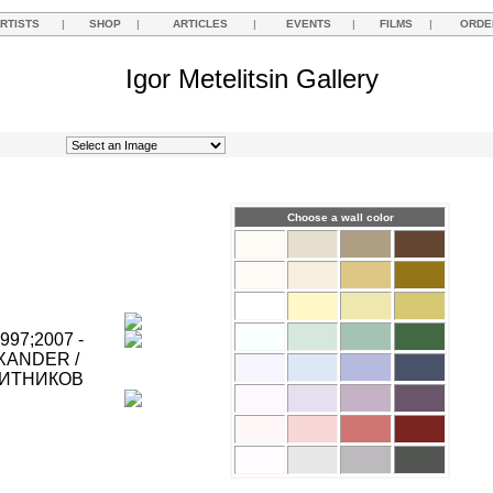
RTISTS
|
SHOP
|
ARTICLES
|
EVENTS
|
FILMS
|
ORDE
Igor Metelitsin Gallery
Choose a wall color