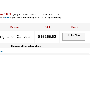
me: 5031
(Height= 1 1/4" Width= 1 1/2" Rabbet= 1")
lick
here
if you want
Stretching
instead of
Drymounting
Medium
Total
Buy It
Order Now
riginal on Canvas
$15265.62
Please call for other sizes.
me