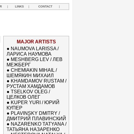
R
|
LINKS
|
CONTACT
|
MAJOR ARTISTS
●
NAUMOVA LARISSA /
ЛАРИСА НАУМОВА
●
MESHBERG LEV / ЛЕВ
МЕЖБЕРГ
●
CHEMIAKIN MIHAIL /
ШЕМЯКИН МИХАИЛ
●
KHAMDAMOV RUSTAM /
РУСТАМ ХАМДАМОВ
●
TSELKOV OLEG /
ЦЕЛКОВ ОЛЕГ
●
KUPER YURI / ЮРИЙ
КУПЕР
●
PLAVINSKY DMITRY /
ДМИТРИЙ ПЛАВИНСКИЙ
●
NAZARENKO TATYANA /
ТАТЬЯНА НАЗАРЕНКО