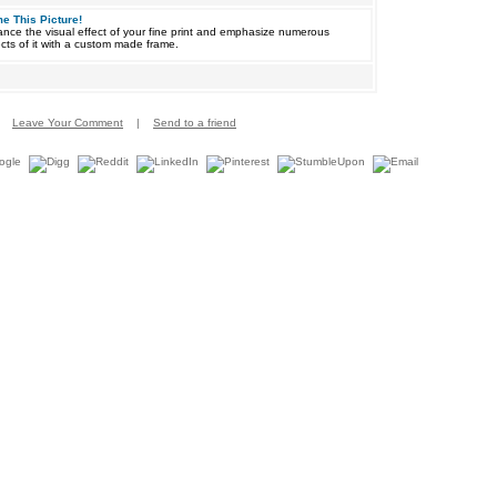
e This Picture!
nce the visual effect of your fine print and emphasize numerous
cts of it with a custom made frame.
Leave Your Comment
|
Send to a friend