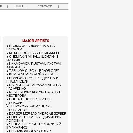
R
|
LINKS
|
CONTACT
|
MAJOR ARTISTS
●
NAUMOVA LARISSA / ЛАРИСА
НАУМОВА
●
MESHBERG LEV / ЛЕВ МЕЖБЕРГ
●
CHEMIAKIN MIHAIL / ШЕМЯКИН
МИХАИЛ
●
KHAMDAMOV RUSTAM / РУСТАМ
ХАМДАМОВ
●
TSELKOV OLEG / ЦЕЛКОВ ОЛЕГ
●
KUPER YURI / ЮРИЙ КУПЕР
●
PLAVINSKY DMITRY / ДМИТРИЙ
ПЛАВИНСКИЙ
●
NAZARENKO TATYANA /ТАТЬЯНА
НАЗАРЕНКО
●
NESTEROVA NATALYA / НАТАЛЬЯ
НЕСТЕРОВА
●
DULFAN LUCIEN / ЛЮСЬЕН
ДЮЛЬФАН
●
TULPANOFF IGOR / ИГОРЬ
ТЮЛЬПАНОВ
●
BERBER MERSAD / МЕРСАД БЕРБЕР
●
POPOVICH DIMITRY / ДИМИТРИЙ
ПОПОВИЧ
●
SHULZHENKO VASILY / ВАСИЛИЙ
ШУЛЬЖЕНКО
●
BULGAKOVA OLGA / ОЛЬГА