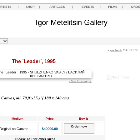
ARTISTS
|
SHOP
|
ARTICLES
|
EVENTS
|
FILMS
|
ORDE
Igor Metelitsin Gallery
«
go back
GALLERY
The `Leader`, 1995
Click to enlarge
Canvas, oil, 70,9'x55,1'( 180 x 140 cm)
Medium
Price
Buy It
Order now
Original on Canvas
$40000.00
Please call for other sizes.