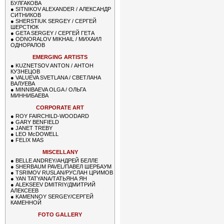
БУЛГАКОВА
●
SITNIKOV ALEXANDER / АЛЕКСАНДР
СИТНИКОВ
●
SHERSTIUK SERGEY / СЕРГЕЙ
ШЕРСТЮК
●
GETA SERGEY / СЕРГЕЙ ГЕТА
●
ODNORALOV MIKHAIL / МИХАИЛ
ОДНОРАЛОВ
EMERGING ARTISTS
●
KUZNETSOV ANTON / АНТОН
КУЗНЕЦОВ
●
VALUEVA SVETLANA / СВЕТЛАНА
ВАЛУЕВА
●
MINNIBAEVA OLGA / ОЛЬГА
МИННИБАЕВА
CORPORATE ART
●
ROY FAIRCHILD-WOODARD
●
GARY BENFIELD
●
JANET TREBY
●
LEO McDOWELL
●
FELIX MAS
MISCELLANY
●
BELLE ANDREY/АНДРЕЙ БЕЛЛЕ
●
SHERBAUM PAVEL/ПАВЕЛ ШЕРБАУМ
●
TSRIMOV RUSLAN/РУСЛАН ЦРИМОВ
●
YAN TATYANA/ТАТЬЯНА ЯН
●
ALEKSEEV DMITRIY/ДМИТРИЙ
АЛЕКСЕЕВ
●
KAMENNOY SERGEY/СЕРГЕЙ
КАМЕННОЙ
FOTO GALLERY