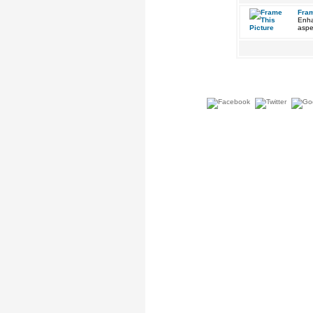
Fram
Enha
aspe