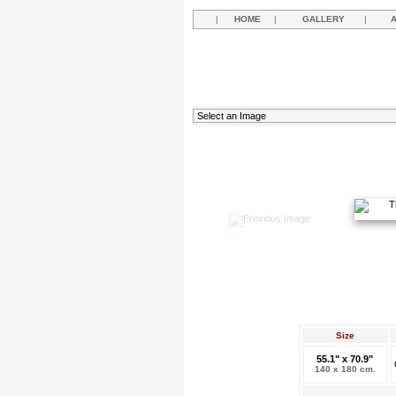
|
HOME
|
GALLERY
|
Size
55.1" x 70.9"
140 x 180 cm.