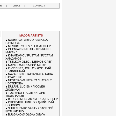
R
|
LINKS
|
CONTACT
|
MAJOR ARTISTS
●
NAUMOVA LARISSA / ЛАРИСА
НАУМОВА
●
MESHBERG LEV / ЛЕВ МЕЖБЕРГ
●
CHEMIAKIN MIHAIL / ШЕМЯКИН
МИХАИЛ
●
KHAMDAMOV RUSTAM / РУСТАМ
ХАМДАМОВ
●
TSELKOV OLEG / ЦЕЛКОВ ОЛЕГ
●
KUPER YURI / ЮРИЙ КУПЕР
●
PLAVINSKY DMITRY / ДМИТРИЙ
ПЛАВИНСКИЙ
●
NAZARENKO TATYANA /ТАТЬЯНА
НАЗАРЕНКО
●
NESTEROVA NATALYA / НАТАЛЬЯ
НЕСТЕРОВА
●
DULFAN LUCIEN / ЛЮСЬЕН
ДЮЛЬФАН
●
TULPANOFF IGOR / ИГОРЬ
ТЮЛЬПАНОВ
●
BERBER MERSAD / МЕРСАД БЕРБЕР
●
POPOVICH DIMITRY / ДИМИТРИЙ
ПОПОВИЧ
●
SHULZHENKO VASILY / ВАСИЛИЙ
ШУЛЬЖЕНКО
●
BULGAKOVA OLGA / ОЛЬГА