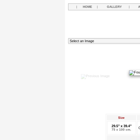
|
HOME
|
GALLERY
|
Size
29.5" x 39.4"
O
75 x 100 cm.