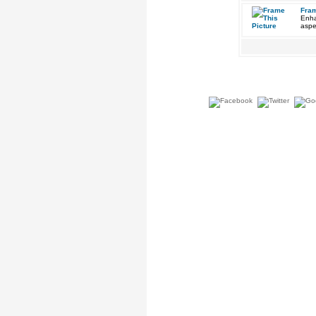
Fram
Enha
aspe