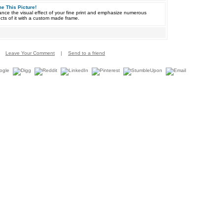
e This Picture!
nce the visual effect of your fine print and emphasize numerous
cts of it with a custom made frame.
Leave Your Comment
|
Send to a friend