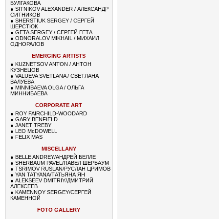
БУЛГАКОВА
●
SITNIKOV ALEXANDER / АЛЕКСАНДР
СИТНИКОВ
●
SHERSTIUK SERGEY / СЕРГЕЙ
ШЕРСТЮК
●
GETA SERGEY / СЕРГЕЙ ГЕТА
●
ODNORALOV MIKHAIL / МИХАИЛ
ОДНОРАЛОВ
EMERGING ARTISTS
●
KUZNETSOV ANTON / АНТОН
КУЗНЕЦОВ
●
VALUEVA SVETLANA / СВЕТЛАНА
ВАЛУЕВА
●
MINNIBAEVA OLGA / ОЛЬГА
МИННИБАЕВА
CORPORATE ART
●
ROY FAIRCHILD-WOODARD
●
GARY BENFIELD
●
JANET TREBY
●
LEO McDOWELL
●
FELIX MAS
MISCELLANY
●
BELLE ANDREY/АНДРЕЙ БЕЛЛЕ
●
SHERBAUM PAVEL/ПАВЕЛ ШЕРБАУМ
●
TSRIMOV RUSLAN/РУСЛАН ЦРИМОВ
●
YAN TATYANA/ТАТЬЯНА ЯН
●
ALEKSEEV DMITRIY/ДМИТРИЙ
АЛЕКСЕЕВ
●
KAMENNOY SERGEY/СЕРГЕЙ
КАМЕННОЙ
FOTO GALLERY