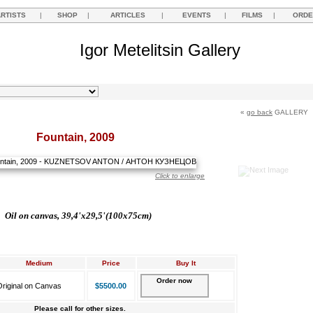
ARTISTS
|
SHOP
|
ARTICLES
|
EVENTS
|
FILMS
|
ORDE
Igor Metelitsin Gallery
«
go back
GALLERY
Fountain, 2009
Click to enlarge
Oil on canvas, 39,4'x29,5'(100x75cm)
Medium
Price
Buy It
Order now
riginal on Canvas
$5500.00
Please call for other sizes.