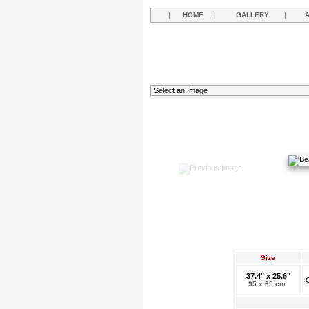
|
HOME
|
GALLERY
|
Size
37.4" x 25.6"
O
95 x 65 cm.