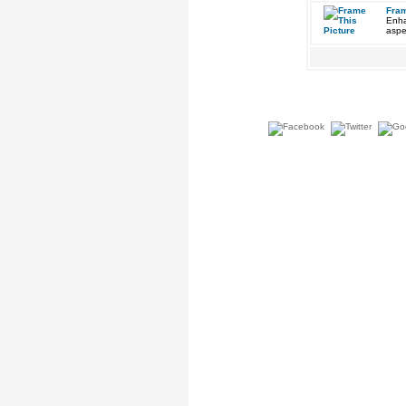
Fram
Enha
aspe