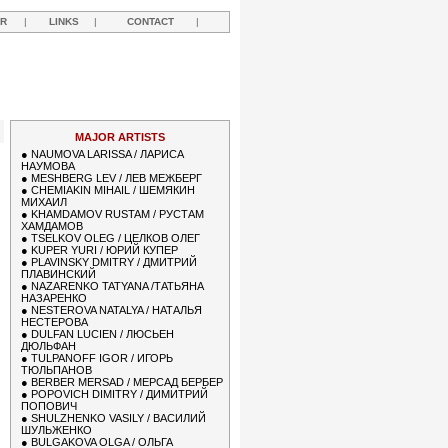
R
|
LINKS
|
CONTACT
|
MAJOR ARTISTS
●
NAUMOVA LARISSA / ЛАРИСА
НАУМОВА
●
MESHBERG LEV / ЛЕВ МЕЖБЕРГ
●
CHEMIAKIN MIHAIL / ШЕМЯКИН
МИХАИЛ
●
KHAMDAMOV RUSTAM / РУСТАМ
ХАМДАМОВ
●
TSELKOV OLEG / ЦЕЛКОВ ОЛЕГ
●
KUPER YURI / ЮРИЙ КУПЕР
●
PLAVINSKY DMITRY / ДМИТРИЙ
ПЛАВИНСКИЙ
●
NAZARENKO TATYANA /ТАТЬЯНА
НАЗАРЕНКО
●
NESTEROVA NATALYA / НАТАЛЬЯ
НЕСТЕРОВА
●
DULFAN LUCIEN / ЛЮСЬЕН
ДЮЛЬФАН
●
TULPANOFF IGOR / ИГОРЬ
ТЮЛЬПАНОВ
●
BERBER MERSAD / МЕРСАД БЕРБЕР
●
POPOVICH DIMITRY / ДИМИТРИЙ
ПОПОВИЧ
●
SHULZHENKO VASILY / ВАСИЛИЙ
ШУЛЬЖЕНКО
●
BULGAKOVA OLGA / ОЛЬГА