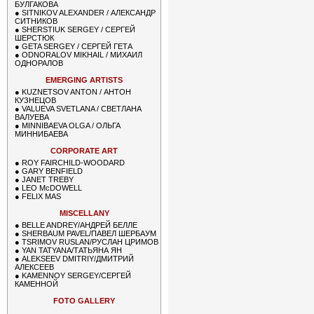
БУЛГАКОВА
●
SITNIKOV ALEXANDER / АЛЕКСАНДР
СИТНИКОВ
●
SHERSTIUK SERGEY / СЕРГЕЙ
ШЕРСТЮК
●
GETA SERGEY / СЕРГЕЙ ГЕТА
●
ODNORALOV MIKHAIL / МИХАИЛ
ОДНОРАЛОВ
EMERGING ARTISTS
●
KUZNETSOV ANTON / АНТОН
КУЗНЕЦОВ
●
VALUEVA SVETLANA / СВЕТЛАНА
ВАЛУЕВА
●
MINNIBAEVA OLGA / ОЛЬГА
МИННИБАЕВА
CORPORATE ART
●
ROY FAIRCHILD-WOODARD
●
GARY BENFIELD
●
JANET TREBY
●
LEO McDOWELL
●
FELIX MAS
MISCELLANY
●
BELLE ANDREY/АНДРЕЙ БЕЛЛЕ
●
SHERBAUM PAVEL/ПАВЕЛ ШЕРБАУМ
●
TSRIMOV RUSLAN/РУСЛАН ЦРИМОВ
●
YAN TATYANA/ТАТЬЯНА ЯН
●
ALEKSEEV DMITRIY/ДМИТРИЙ
АЛЕКСЕЕВ
●
KAMENNOY SERGEY/СЕРГЕЙ
КАМЕННОЙ
FOTO GALLERY