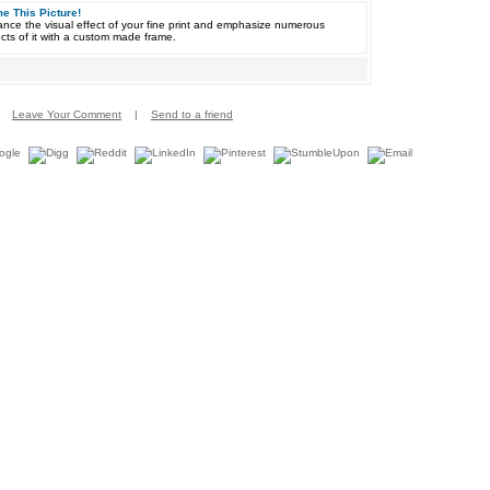
e This Picture!
nce the visual effect of your fine print and emphasize numerous
cts of it with a custom made frame.
Leave Your Comment
|
Send to a friend