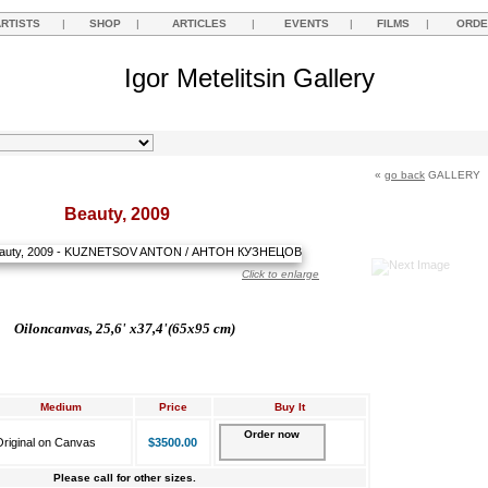
ARTISTS
|
SHOP
|
ARTICLES
|
EVENTS
|
FILMS
|
ORDE
Igor Metelitsin Gallery
«
go back
GALLERY
Beauty, 2009
Click to enlarge
Oil
on
canvas,
25,6' х37,4'(65x95 cm)
Medium
Price
Buy It
Order now
riginal on Canvas
$3500.00
Please call for other sizes.