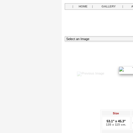
|
HOME
|
GALLERY
|
Size
53.1" x 45.3"
135 x 115 cm.