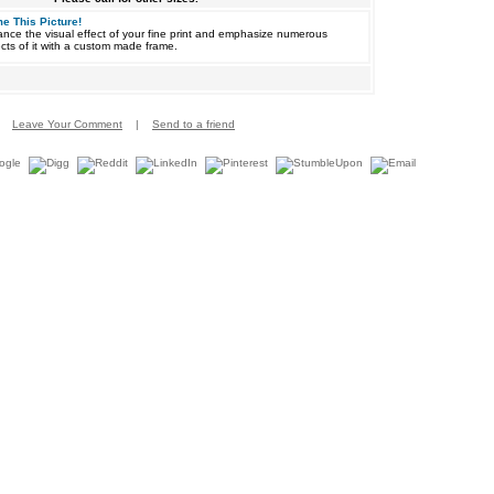
e This Picture!
nce the visual effect of your fine print and emphasize numerous
cts of it with a custom made frame.
Leave Your Comment
|
Send to a friend