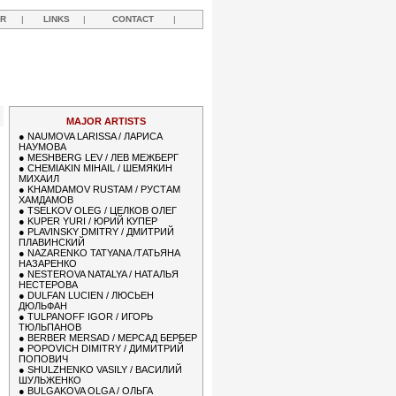
R
|
LINKS
|
CONTACT
|
MAJOR ARTISTS
●
NAUMOVA LARISSA / ЛАРИСА
НАУМОВА
●
MESHBERG LEV / ЛЕВ МЕЖБЕРГ
●
CHEMIAKIN MIHAIL / ШЕМЯКИН
МИХАИЛ
●
KHAMDAMOV RUSTAM / РУСТАМ
ХАМДАМОВ
●
TSELKOV OLEG / ЦЕЛКОВ ОЛЕГ
●
KUPER YURI / ЮРИЙ КУПЕР
●
PLAVINSKY DMITRY / ДМИТРИЙ
ПЛАВИНСКИЙ
●
NAZARENKO TATYANA /ТАТЬЯНА
НАЗАРЕНКО
●
NESTEROVA NATALYA / НАТАЛЬЯ
НЕСТЕРОВА
●
DULFAN LUCIEN / ЛЮСЬЕН
ДЮЛЬФАН
●
TULPANOFF IGOR / ИГОРЬ
ТЮЛЬПАНОВ
●
BERBER MERSAD / МЕРСАД БЕРБЕР
●
POPOVICH DIMITRY / ДИМИТРИЙ
ПОПОВИЧ
●
SHULZHENKO VASILY / ВАСИЛИЙ
ШУЛЬЖЕНКО
●
BULGAKOVA OLGA / ОЛЬГА