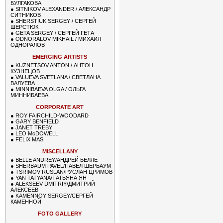
БУЛГАКОВА
●
SITNIKOV ALEXANDER / АЛЕКСАНДР
СИТНИКОВ
●
SHERSTIUK SERGEY / СЕРГЕЙ
ШЕРСТЮК
●
GETA SERGEY / СЕРГЕЙ ГЕТА
●
ODNORALOV MIKHAIL / МИХАИЛ
ОДНОРАЛОВ
EMERGING ARTISTS
●
KUZNETSOV ANTON / АНТОН
КУЗНЕЦОВ
●
VALUEVA SVETLANA / СВЕТЛАНА
ВАЛУЕВА
●
MINNIBAEVA OLGA / ОЛЬГА
МИННИБАЕВА
CORPORATE ART
●
ROY FAIRCHILD-WOODARD
●
GARY BENFIELD
●
JANET TREBY
●
LEO McDOWELL
●
FELIX MAS
MISCELLANY
●
BELLE ANDREY/АНДРЕЙ БЕЛЛЕ
●
SHERBAUM PAVEL/ПАВЕЛ ШЕРБАУМ
●
TSRIMOV RUSLAN/РУСЛАН ЦРИМОВ
●
YAN TATYANA/ТАТЬЯНА ЯН
●
ALEKSEEV DMITRIY/ДМИТРИЙ
АЛЕКСЕЕВ
●
KAMENNOY SERGEY/СЕРГЕЙ
КАМЕННОЙ
FOTO GALLERY