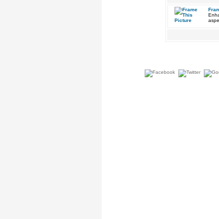
Fram
Enha
aspe