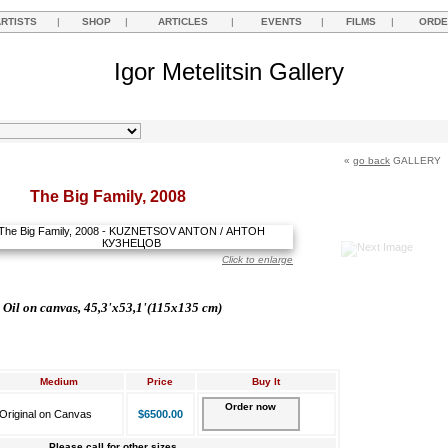
ARTISTS
|
SHOP
|
ARTICLES
|
EVENTS
|
FILMS
|
ORDE
Igor Metelitsin Gallery
«
go back
GALLERY
The Big Family, 2008
Click to enlarge
Oil on canvas, 45,3'x53,1'(115x135 cm)
Medium
Price
Buy It
Order now
Original on Canvas
$6500.00
Please call for other sizes.