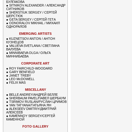
БУЛГАКОВА
●
SITNIKOV ALEXANDER / АЛЕКСАНДР
СИТНИКОВ
●
SHERSTIUK SERGEY / СЕРГЕЙ
ШЕРСТЮК
●
GETA SERGEY / СЕРГЕЙ ГЕТА
●
ODNORALOV MIKHAIL / МИХАИЛ
ОДНОРАЛОВ
EMERGING ARTISTS
●
KUZNETSOV ANTON / АНТОН
КУЗНЕЦОВ
●
VALUEVA SVETLANA / СВЕТЛАНА
ВАЛУЕВА
●
MINNIBAEVA OLGA / ОЛЬГА
МИННИБАЕВА
CORPORATE ART
●
ROY FAIRCHILD-WOODARD
●
GARY BENFIELD
●
JANET TREBY
●
LEO McDOWELL
●
FELIX MAS
MISCELLANY
●
BELLE ANDREY/АНДРЕЙ БЕЛЛЕ
●
SHERBAUM PAVEL/ПАВЕЛ ШЕРБАУМ
●
TSRIMOV RUSLAN/РУСЛАН ЦРИМОВ
●
YAN TATYANA/ТАТЬЯНА ЯН
●
ALEKSEEV DMITRIY/ДМИТРИЙ
АЛЕКСЕЕВ
●
KAMENNOY SERGEY/СЕРГЕЙ
КАМЕННОЙ
FOTO GALLERY