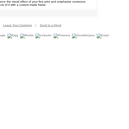
nce the visual effect of your fine print and emphasize numerous
cts of it with a custom made frame.
Leave Your Comment
|
Send to a friend