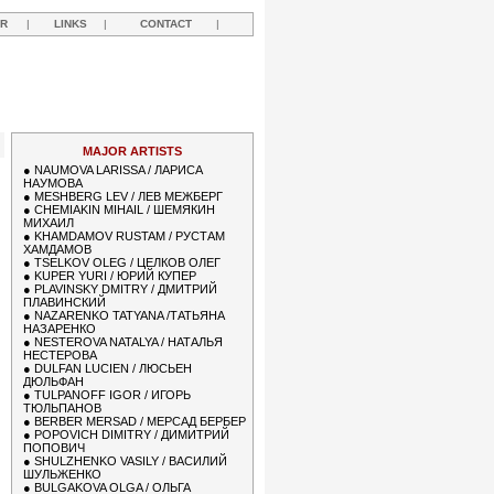
R
|
LINKS
|
CONTACT
|
MAJOR ARTISTS
●
NAUMOVA LARISSA / ЛАРИСА
НАУМОВА
●
MESHBERG LEV / ЛЕВ МЕЖБЕРГ
●
CHEMIAKIN MIHAIL / ШЕМЯКИН
МИХАИЛ
●
KHAMDAMOV RUSTAM / РУСТАМ
ХАМДАМОВ
●
TSELKOV OLEG / ЦЕЛКОВ ОЛЕГ
●
KUPER YURI / ЮРИЙ КУПЕР
●
PLAVINSKY DMITRY / ДМИТРИЙ
ПЛАВИНСКИЙ
●
NAZARENKO TATYANA /ТАТЬЯНА
НАЗАРЕНКО
●
NESTEROVA NATALYA / НАТАЛЬЯ
НЕСТЕРОВА
●
DULFAN LUCIEN / ЛЮСЬЕН
ДЮЛЬФАН
●
TULPANOFF IGOR / ИГОРЬ
ТЮЛЬПАНОВ
●
BERBER MERSAD / МЕРСАД БЕРБЕР
●
POPOVICH DIMITRY / ДИМИТРИЙ
ПОПОВИЧ
●
SHULZHENKO VASILY / ВАСИЛИЙ
ШУЛЬЖЕНКО
●
BULGAKOVA OLGA / ОЛЬГА