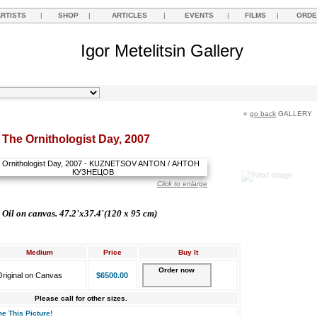
ARTISTS
|
SHOP
|
ARTICLES
|
EVENTS
|
FILMS
|
ORDE
Igor Metelitsin Gallery
«
go back
GALLERY
The Ornithologist Day, 2007
Click to enlarge
Oil on canvas. 47.2'
х37.4'(120 x 95 cm)
Medium
Price
Buy It
Order now
riginal on Canvas
$6500.00
Please call for other sizes.
e This Picture!