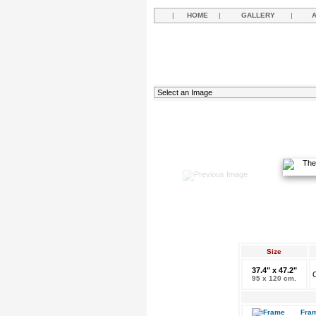
|
HOME
|
GALLERY
|
Size
37.4" x 47.2"
O
95 x 120 cm.
Fram