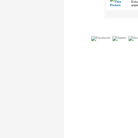
Enha
aspe