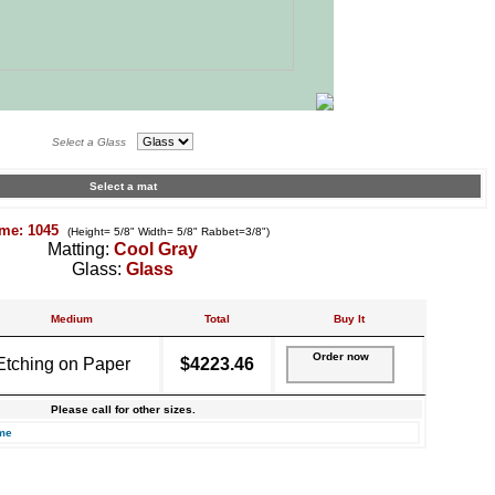
Select a Glass
Select a mat
me: 1045
(Height= 5/8" Width= 5/8" Rabbet=3/8")
Matting:
Cool Gray
Glass:
Glass
Medium
Total
Buy It
Order now
Etching on Paper
$4223.46
Please call for other sizes.
me