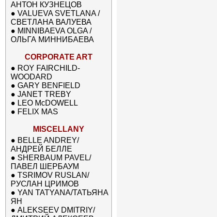
АНТОН КУЗНЕЦОВ
●
VALUEVA SVETLANA /
СВЕТЛАНА ВАЛУЕВА
●
MINNIBAEVA OLGA /
ОЛЬГА МИННИБАЕВА
CORPORATE ART
●
ROY FAIRCHILD-
WOODARD
●
GARY BENFIELD
●
JANET TREBY
●
LEO McDOWELL
●
FELIX MAS
MISCELLANY
●
BELLE ANDREY/
АНДРЕЙ БЕЛЛЕ
●
SHERBAUM PAVEL/
ПАВЕЛ ШЕРБАУМ
●
TSRIMOV RUSLAN/
РУСЛАН ЦРИМОВ
●
YAN TATYANA/ТАТЬЯНА
ЯН
●
ALEKSEEV DMITRIY/