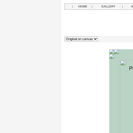
|
HOME
|
GALLERY
|
A