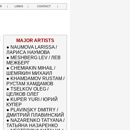
R
|
LINKS
|
CONTACT
|
MAJOR ARTISTS
●
NAUMOVA LARISSA /
ЛАРИСА НАУМОВА
●
MESHBERG LEV / ЛЕВ
МЕЖБЕРГ
●
CHEMIAKIN MIHAIL /
ШЕМЯКИН МИХАИЛ
●
KHAMDAMOV RUSTAM /
РУСТАМ ХАМДАМОВ
●
TSELKOV OLEG /
ЦЕЛКОВ ОЛЕГ
●
KUPER YURI / ЮРИЙ
КУПЕР
●
PLAVINSKY DMITRY /
ДМИТРИЙ ПЛАВИНСКИЙ
●
NAZARENKO TATYANA /
ТАТЬЯНА НАЗАРЕНКО