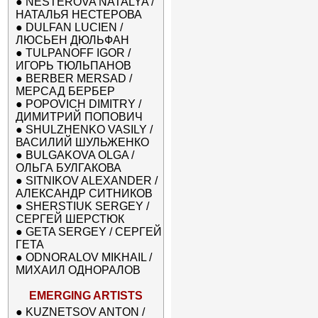
●
NESTEROVA NATALYA /
НАТАЛЬЯ НЕСТЕРОВА
●
DULFAN LUCIEN /
ЛЮСЬЕН ДЮЛЬФАН
●
TULPANOFF IGOR /
ИГОРЬ ТЮЛЬПАНОВ
●
BERBER MERSAD /
МЕРСАД БЕРБЕР
●
POPOVICH DIMITRY /
ДИМИТРИЙ ПОПОВИЧ
●
SHULZHENKO VASILY /
ВАСИЛИЙ ШУЛЬЖЕНКО
●
BULGAKOVA OLGA /
ОЛЬГА БУЛГАКОВА
●
SITNIKOV ALEXANDER /
АЛЕКСАНДР СИТНИКОВ
●
SHERSTIUK SERGEY /
СЕРГЕЙ ШЕРСТЮК
●
GETA SERGEY / СЕРГЕЙ
ГЕТА
●
ODNORALOV MIKHAIL /
МИХАИЛ ОДНОРАЛОВ
EMERGING ARTISTS
●
KUZNETSOV ANTON /