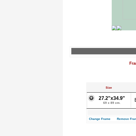
Fra
Size
27.2"x34.9"
69 x 89 cm.
Change Frame
Remove Fra