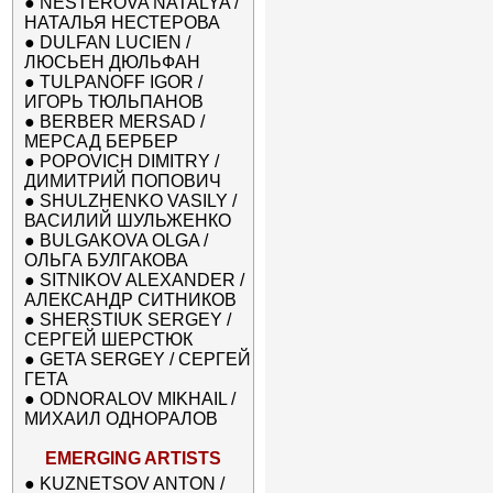
●
NESTEROVA NATALYA /
НАТАЛЬЯ НЕСТЕРОВА
●
DULFAN LUCIEN /
ЛЮСЬЕН ДЮЛЬФАН
●
TULPANOFF IGOR /
ИГОРЬ ТЮЛЬПАНОВ
●
BERBER MERSAD /
МЕРСАД БЕРБЕР
●
POPOVICH DIMITRY /
ДИМИТРИЙ ПОПОВИЧ
●
SHULZHENKO VASILY /
ВАСИЛИЙ ШУЛЬЖЕНКО
●
BULGAKOVA OLGA /
ОЛЬГА БУЛГАКОВА
●
SITNIKOV ALEXANDER /
АЛЕКСАНДР СИТНИКОВ
●
SHERSTIUK SERGEY /
СЕРГЕЙ ШЕРСТЮК
●
GETA SERGEY / СЕРГЕЙ
ГЕТА
●
ODNORALOV MIKHAIL /
МИХАИЛ ОДНОРАЛОВ
EMERGING ARTISTS
●
KUZNETSOV ANTON /