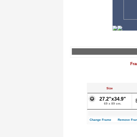
Fra
Size
27.2"x34.9"
69 x 89 cm.
Change Frame
Remove Fra