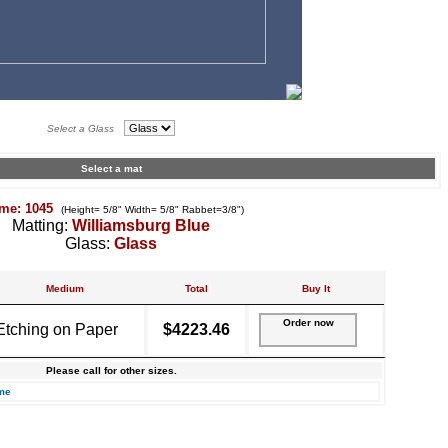
Select a Glass
Select a mat
me: 1045
(Height= 5/8" Width= 5/8" Rabbet=3/8")
Matting:
Williamsburg Blue
Glass:
Glass
Medium
Total
Buy It
Order now
Etching on Paper
$4223.46
Please call for other sizes.
me