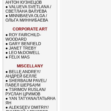
АНТОН КУЗНЕЦОВ
●
VALUEVA SVETLANA /
СВЕТЛАНА ВАЛУЕВА
●
MINNIBAEVA OLGA /
ОЛЬГА МИННИБАЕВА
CORPORATE ART
●
ROY FAIRCHILD-
WOODARD
●
GARY BENFIELD
●
JANET TREBY
●
LEO McDOWELL
●
FELIX MAS
MISCELLANY
●
BELLE ANDREY/
АНДРЕЙ БЕЛЛЕ
●
SHERBAUM PAVEL/
ПАВЕЛ ШЕРБАУМ
●
TSRIMOV RUSLAN/
РУСЛАН ЦРИМОВ
●
YAN TATYANA/ТАТЬЯНА
ЯН
●
ALEKSEEV DMITRIY/