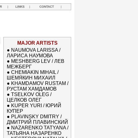
R
|
LINKS
|
CONTACT
|
MAJOR ARTISTS
●
NAUMOVA LARISSA /
ЛАРИСА НАУМОВА
●
MESHBERG LEV / ЛЕВ
МЕЖБЕРГ
●
CHEMIAKIN MIHAIL /
ШЕМЯКИН МИХАИЛ
●
KHAMDAMOV RUSTAM /
РУСТАМ ХАМДАМОВ
●
TSELKOV OLEG /
ЦЕЛКОВ ОЛЕГ
●
KUPER YURI / ЮРИЙ
КУПЕР
●
PLAVINSKY DMITRY /
ДМИТРИЙ ПЛАВИНСКИЙ
●
NAZARENKO TATYANA /
ТАТЬЯНА НАЗАРЕНКО