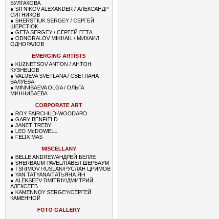
БУЛГАКОВА
●
SITNIKOV ALEXANDER / АЛЕКСАНДР
СИТНИКОВ
●
SHERSTIUK SERGEY / СЕРГЕЙ
ШЕРСТЮК
●
GETA SERGEY / СЕРГЕЙ ГЕТА
●
ODNORALOV MIKHAIL / МИХАИЛ
ОДНОРАЛОВ
EMERGING ARTISTS
●
KUZNETSOV ANTON / АНТОН
КУЗНЕЦОВ
●
VALUEVA SVETLANA / СВЕТЛАНА
ВАЛУЕВА
●
MINNIBAEVA OLGA / ОЛЬГА
МИННИБАЕВА
CORPORATE ART
●
ROY FAIRCHILD-WOODARD
●
GARY BENFIELD
●
JANET TREBY
●
LEO McDOWELL
●
FELIX MAS
MISCELLANY
●
BELLE ANDREY/АНДРЕЙ БЕЛЛЕ
●
SHERBAUM PAVEL/ПАВЕЛ ШЕРБАУМ
●
TSRIMOV RUSLAN/РУСЛАН ЦРИМОВ
●
YAN TATYANA/ТАТЬЯНА ЯН
●
ALEKSEEV DMITRIY/ДМИТРИЙ
АЛЕКСЕЕВ
●
KAMENNOY SERGEY/СЕРГЕЙ
КАМЕННОЙ
FOTO GALLERY