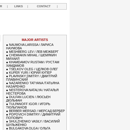
R
|
LINKS
|
CONTACT
|
MAJOR ARTISTS
●
NAUMOVA LARISSA / ЛАРИСА
НАУМОВА
●
MESHBERG LEV / ЛЕВ МЕЖБЕРГ
●
CHEMIAKIN MIHAIL / ШЕМЯКИН
МИХАИЛ
●
KHAMDAMOV RUSTAM / РУСТАМ
ХАМДАМОВ
●
TSELKOV OLEG / ЦЕЛКОВ ОЛЕГ
●
KUPER YURI / ЮРИЙ КУПЕР
●
PLAVINSKY DMITRY / ДМИТРИЙ
ПЛАВИНСКИЙ
●
NAZARENKO TATYANA /ТАТЬЯНА
НАЗАРЕНКО
●
NESTEROVA NATALYA / НАТАЛЬЯ
НЕСТЕРОВА
●
DULFAN LUCIEN / ЛЮСЬЕН
ДЮЛЬФАН
●
TULPANOFF IGOR / ИГОРЬ
ТЮЛЬПАНОВ
●
BERBER MERSAD / МЕРСАД БЕРБЕР
●
POPOVICH DIMITRY / ДИМИТРИЙ
ПОПОВИЧ
●
SHULZHENKO VASILY / ВАСИЛИЙ
ШУЛЬЖЕНКО
●
BULGAKOVA OLGA / ОЛЬГА