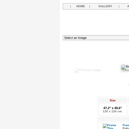
|
HOME
|
GALLERY
|
Size
47.2" x 49.6"
120 x 126 cm.
Fram
Enha