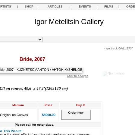
ARTISTS
|
SHOP
|
ARTICLES
|
EVENTS
|
FILMS
|
ORDE
Igor Metelitsin Gallery
«
go back
GALLERY
Bride, 2007
Click to enlarge
Oil on canvas,
49,6'
х
47,2'(126x120 cm)
Medium
Price
Buy It
Order now
Original on Canvas
$8000.00
Please call for other sizes.
e This Picture!
nce the visual effect of your fine print and emphasize numerous