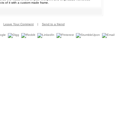
cts of it with a custom made frame.
Leave Your Comment
|
Send to a friend