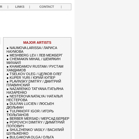
R
|
LINKS
|
CONTACT
|
MAJOR ARTISTS
●
NAUMOVA LARISSA / ЛАРИСА
НАУМОВА
●
MESHBERG LEV / ЛЕВ МЕЖБЕРГ
●
CHEMIAKIN MIHAIL / ШЕМЯКИН
МИХАИЛ
●
KHAMDAMOV RUSTAM / РУСТАМ
ХАМДАМОВ
●
TSELKOV OLEG / ЦЕЛКОВ ОЛЕГ
●
KUPER YURI / ЮРИЙ КУПЕР
●
PLAVINSKY DMITRY / ДМИТРИЙ
ПЛАВИНСКИЙ
●
NAZARENKO TATYANA /ТАТЬЯНА
НАЗАРЕНКО
●
NESTEROVA NATALYA / НАТАЛЬЯ
НЕСТЕРОВА
●
DULFAN LUCIEN / ЛЮСЬЕН
ДЮЛЬФАН
●
TULPANOFF IGOR / ИГОРЬ
ТЮЛЬПАНОВ
●
BERBER MERSAD / МЕРСАД БЕРБЕР
●
POPOVICH DIMITRY / ДИМИТРИЙ
ПОПОВИЧ
●
SHULZHENKO VASILY / ВАСИЛИЙ
ШУЛЬЖЕНКО
●
BULGAKOVA OLGA / ОЛЬГА