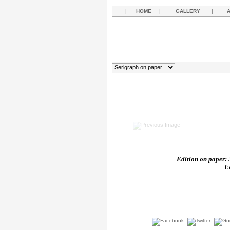
|
HOME
|
GALLERY
|
Edition on paper: 3
E