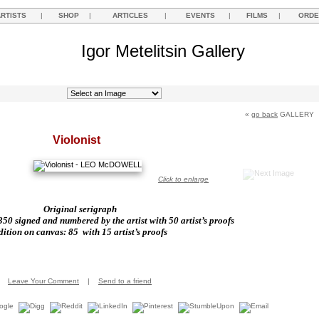
ARTISTS
|
SHOP
|
ARTICLES
|
EVENTS
|
FILMS
|
ORDE
Igor Metelitsin Gallery
«
go back
GALLERY
Violonist
Click to enlarge
Original serigraph
50 signed and numbered by the artist with 50 artist’s proofs
dition on canvas: 85
with 15 artist’s proofs
Leave Your Comment
|
Send to a friend