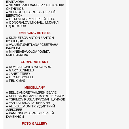
БУЛГАКОВА
●
SITNIKOV ALEXANDER / АЛЕКСАНДР
СИТНИКОВ
●
SHERSTIUK SERGEY / СЕРГЕЙ
ШЕРСТЮК
●
GETA SERGEY / СЕРГЕЙ ГЕТА
●
ODNORALOV MIKHAIL / МИХАИЛ
ОДНОРАЛОВ
EMERGING ARTISTS
●
KUZNETSOV ANTON / АНТОН
КУЗНЕЦОВ
●
VALUEVA SVETLANA / СВЕТЛАНА
ВАЛУЕВА
●
MINNIBAEVA OLGA / ОЛЬГА
МИННИБАЕВА
CORPORATE ART
●
ROY FAIRCHILD-WOODARD
●
GARY BENFIELD
●
JANET TREBY
●
LEO McDOWELL
●
FELIX MAS
MISCELLANY
●
BELLE ANDREY/АНДРЕЙ БЕЛЛЕ
●
SHERBAUM PAVEL/ПАВЕЛ ШЕРБАУМ
●
TSRIMOV RUSLAN/РУСЛАН ЦРИМОВ
●
YAN TATYANA/ТАТЬЯНА ЯН
●
ALEKSEEV DMITRIY/ДМИТРИЙ
АЛЕКСЕЕВ
●
KAMENNOY SERGEY/СЕРГЕЙ
КАМЕННОЙ
FOTO GALLERY