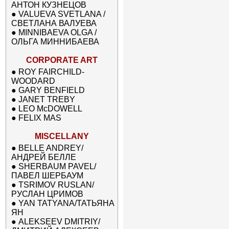
АНТОН КУЗНЕЦОВ
●
VALUEVA SVETLANA /
СВЕТЛАНА ВАЛУЕВА
●
MINNIBAEVA OLGA /
ОЛЬГА МИННИБАЕВА
CORPORATE ART
●
ROY FAIRCHILD-
WOODARD
●
GARY BENFIELD
●
JANET TREBY
●
LEO McDOWELL
●
FELIX MAS
MISCELLANY
●
BELLE ANDREY/
АНДРЕЙ БЕЛЛЕ
●
SHERBAUM PAVEL/
ПАВЕЛ ШЕРБАУМ
●
TSRIMOV RUSLAN/
РУСЛАН ЦРИМОВ
●
YAN TATYANA/ТАТЬЯНА
ЯН
●
ALEKSEEV DMITRIY/