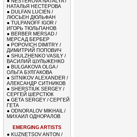
●
NESTEROVA NATALYA /
НАТАЛЬЯ НЕСТЕРОВА
●
DULFAN LUCIEN /
ЛЮСЬЕН ДЮЛЬФАН
●
TULPANOFF IGOR /
ИГОРЬ ТЮЛЬПАНОВ
●
BERBER MERSAD /
МЕРСАД БЕРБЕР
●
POPOVICH DIMITRY /
ДИМИТРИЙ ПОПОВИЧ
●
SHULZHENKO VASILY /
ВАСИЛИЙ ШУЛЬЖЕНКО
●
BULGAKOVA OLGA /
ОЛЬГА БУЛГАКОВА
●
SITNIKOV ALEXANDER /
АЛЕКСАНДР СИТНИКОВ
●
SHERSTIUK SERGEY /
СЕРГЕЙ ШЕРСТЮК
●
GETA SERGEY / СЕРГЕЙ
ГЕТА
●
ODNORALOV MIKHAIL /
МИХАИЛ ОДНОРАЛОВ
EMERGING ARTISTS
●
KUZNETSOV ANTON /