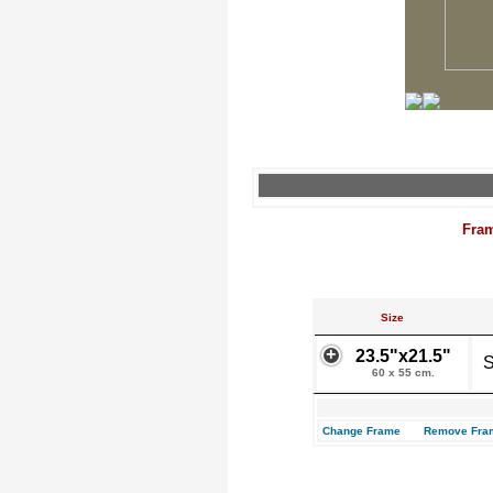
Fra
Size
23.5"x21.5"
S
60 x 55 cm.
Change Frame
Remove Fra