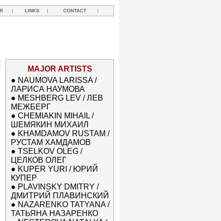
R
|
LINKS
|
CONTACT
|
MAJOR ARTISTS
●
NAUMOVA LARISSA /
ЛАРИСА НАУМОВА
●
MESHBERG LEV / ЛЕВ
МЕЖБЕРГ
●
CHEMIAKIN MIHAIL /
ШЕМЯКИН МИХАИЛ
●
KHAMDAMOV RUSTAM /
РУСТАМ ХАМДАМОВ
●
TSELKOV OLEG /
ЦЕЛКОВ ОЛЕГ
●
KUPER YURI / ЮРИЙ
КУПЕР
●
PLAVINSKY DMITRY /
ДМИТРИЙ ПЛАВИНСКИЙ
●
NAZARENKO TATYANA /
ТАТЬЯНА НАЗАРЕНКО